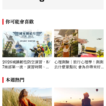
為伍，走進廚房、走進巷弄，也走進他人的
故事裡，因為好奇所以出發、因為熱愛所以
記錄。我是文字編輯，也是一個生活觀察
者，寫字、拍照、走路、發呆，都是我與世
你可能會喜歡
界對話的方式。 rose_tai@mctw.com.t
w
2026城鎮韌性防空演習，8/
心理測驗｜旅行心理學！測測
7南部第一波，演習時間、可
去什麼景點玩 會為你帶來好
以出門嗎？罰款懶人包
運
本週熱門