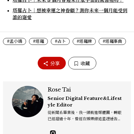
塔羅占卜｜未來 3 個月會迎來什麼宇宙的驚喜禮物？
塔羅占卜｜想被幸運之神眷顧？測你未來一個月能受到
誰的寵愛
#孟小靖
#塔羅
#占卜
#塔羅牌
#塔羅事典
分享
收藏
Rose Tai
Senior Digital Feature&Lifest
yle Editor
從新聞系畢業後，我一頭栽進媒體圈，轉眼
已經超過十年，曾經在娛樂線追星趕通告，
也曾在深夜的報社裡為一則新聞熬到雙眼通
紅。現在我的日常多是與美食、生活與旅遊