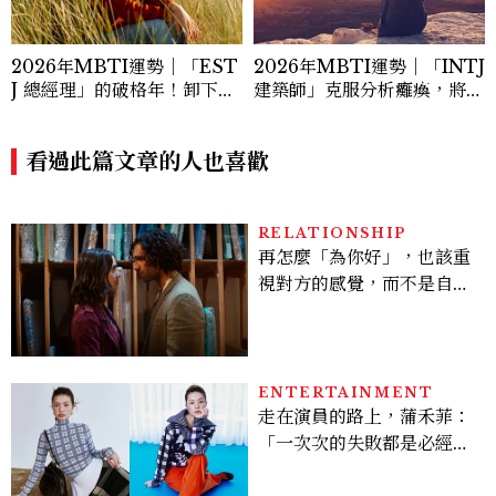
2026年MBTI運勢｜「EST
2026年MBTI運勢｜「INTJ
J 總經理」的破格年！卸下指
建築師」克服分析癱瘓，將智
揮官盔甲學會彈性與直覺
力轉化為實質財富的關鍵
看過此篇文章的人也喜歡
RELATIONSHIP
再怎麼「為你好」，也該重
視對方的感覺，而不是自己
任意詮釋，否則那只是一種
失控的傷害，而不是愛
ENTERTAINMENT
走在演員的路上，蒲禾菲：
「一次次的失敗都是必經過
程，必須要經過那些練習，
才能做得好。」