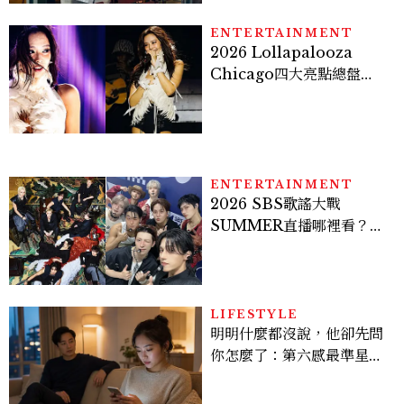
ENTERTAINMENT
2026 Lollapalooza
Chicago四大亮點總盤
點， JENNIE、 CORTIS
登台，K-POP擄獲全球！
ENTERTAINMENT
2026 SBS歌謠大戰
SUMMER直播哪裡看？
Stray Kids、ATEEZ等
28組卡司、線上播出時間一
次看
LIFESTYLE
明明什麼都沒說，他卻先問
你怎麼了：第六感最準星座
TOP3，巨蟹座連語氣都有
感，這星座根本瞞不住