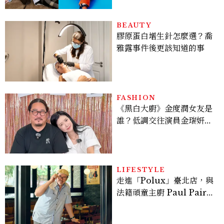
BEAUTY
膠原蛋白增生針怎麼選？喬
雅露事件後更該知道的事
FASHION
《黑白大廚》金度潤女友是
誰？低調交往演員金瑞妍、
曾出演《少年法庭》，私下
極簡風穿搭是日常範本！
LIFESTYLE
走進「Polux」臺北店，與
法籍頑童主廚 Paul Pairet
對談：「我不做妥協的美
味」