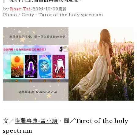
by
Rose Tai
-
2025/10/09
更新
Photo / Getty、Tarot of the holy spectrum
文／
塔羅事典-孟小靖
、圖／Tarot of the holy
spectrum