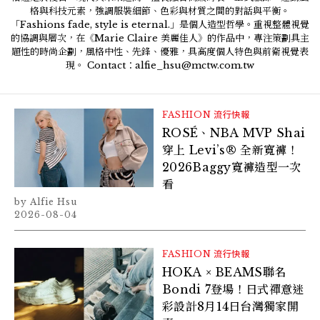
格與科技元素，強調服裝細節、色彩與材質之間的對話與平衡。
「Fashions fade, style is eternal.」是個人造型哲學。重視整體視覺
的協調與層次，在《Marie Claire 美麗佳人》的作品中，專注策劃具主
題性的時尚企劃，風格中性、先鋒、優雅，具高度個人特色與前衛視覺表
現。 Contact：alfie_hsu@mctw.com.tw
FASHION
流行快報
ROSÉ、NBA MVP Shai
穿上 Levi’s® 全新寬褲！
2026Baggy寬褲造型一次
看
Alfie Hsu
2026-08-04
FASHION
流行快報
HOKA × BEAMS聯名
Bondi 7登場！日式禪意迷
彩設計8月14日台灣獨家開