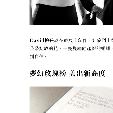
David擅長於在疤痕上創作，乳癌鬥
朵朵綻放的花、一隻隻翩翩起舞的蝴蝶
到自信。
夢幻玫瑰粉 美出新高度