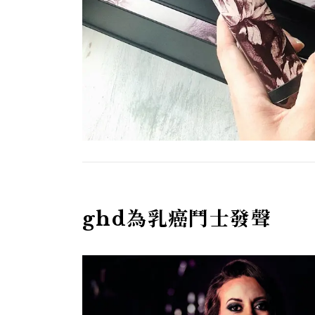
ghd為乳癌鬥士發聲