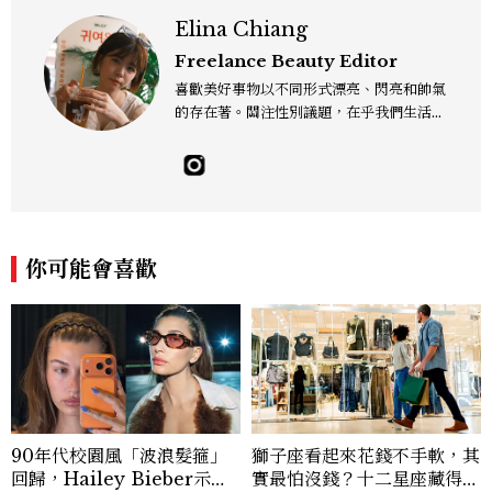
Elina Chiang
Freelance Beauty Editor
喜歡美好事物以不同形式漂亮、閃亮和帥氣
的存在著。關注性別議題，在乎我們生活的
這片土地。希望我們都能成為快樂的小國小
民！Instagram：hanyunc／Contac
t：elina.chiang.work@gmail.com
你可能會喜歡
90年代校園風「波浪髮箍」
獅子座看起來花錢不手軟，其
回歸，Hailey Bieber示範
實最怕沒錢？十二星座藏得最