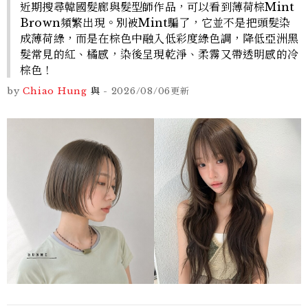
近期搜尋韓國髮廊與髮型師作品，可以看到薄荷棕Mint
Brown頻繁出現。別被Mint騙了，它並不是把頭髮染
成薄荷綠，而是在棕色中融入低彩度綠色調，降低亞洲黑
髮常見的紅、橘感，染後呈現乾淨、柔霧又帶透明感的冷
棕色！
by
Chiao Hung
與
-
2026/08/06
更新