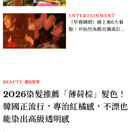
ENTERTAINMENT
《早春晴朗》線上看6大看
點！井柏然為戲自備高訂，
孫千苦等地下戀轉正，雨夜
激吻獲讚慾感天花板
BEAUTY
潮流髮型
2026染髮推薦「薄荷棕」髮色！
韓國正流行，專治紅橘感，不漂也
能染出高級透明感