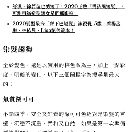
舒淇、徐若瑄也剪短了！2020正熱「男孩風短髮」，
可甜可鹹造型讓女星們都跟進！
2020髮型最夯「齊下巴短髮」讓視覺-5歲，看楊丞
琳、林依晨、Lisa絕美範本！
染髮趨勢
至於髮色，還是以實用的棕色系為主，加上一點彩
度、明暗的變化，以下三個關鍵字為搜尋量最大
的：
氣質深可可
不論四季，安全又好看的深可可色絕對是染髮的首
選，沉穩不沉重、柔和又自然，如果是第一次準備