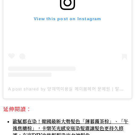
View this post on Instagram
A post shared by 양재역미용실 메이봄헤어 문혜원 | 탈색전문 붙임머리 허쉬컷 (@maybom_moonhyewon)
延伸閱讀：
歐膩都在染！韓國最新大勢髮色「薄暮霧茶棕」、「午
後焦糖棕」，卡樂芙光感安瓶染髮霜讓髮色更持久修