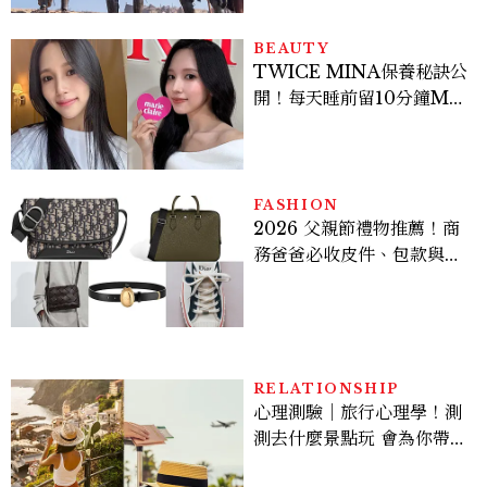
BEAUTY
TWICE MINA保養秘訣公
開！每天睡前留10分鐘ME
TIME、定期皮拉提斯，6
個日常習慣養出牛奶肌
FASHION
2026 父親節禮物推薦！商
務爸爸必收皮件、包款與鞋
履一次看
RELATIONSHIP
心理測驗｜旅行心理學！測
測去什麼景點玩 會為你帶來
好運