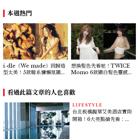
如何戴得時髦：這款Miu Mi
深的金錢焦慮，「這星座」比
u髮箍未開賣先爆紅！
價半天，最後卻買最貴的
本週熱門
i-dle《We made》回歸造
想換髮色先看她！TWICE
型太美！5款韓系慵懶氛圍感
Momo 6款顯白髮色靈感推
滿滿羊毛卷髮型解析
薦，解鎖韓系氛圍感的秘密
看過此篇文章的人也喜歡
LIFESTYLE
台北板橋馥華艾美酒店實際
開箱！6大亮點搶先看：新
北最新旅宿地標、高空泳
池、客房藏奢華細節