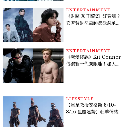
ENTERTAINMENT
《財閥 X 刑警2》好看嗎？
安普賢對決最帥反派俞承
豪，鄭恩彩接棒女主，開專
機、刷黑卡，用錢輾壓罪犯
的陳利手回來了，這次能玩
多大？
ENTERTAINMENT
《戀愛修課》Kit Connor
傳演新一代獨眼龍！加入新
版《X戰警》，可望搭檔
Sadie Sink
LIFESTYLE
【星星教授安格斯 8/10-
8/16 星座運勢】牡羊情緒
變敏感，雙子人際吸引力爆
棚