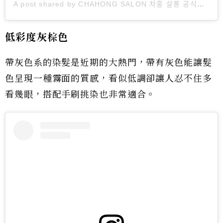
A post shared by CHAHONG SALON 차홍 살롱 공식계정 (@chahong_official)
低彩度灰棕色
帶灰色系的染髮是近期的大熱門，帶有灰色能讓髮
色呈現一種霧面的質感，看似低調卻讓人忍不住多
看幾眼，搭配手刷挑染也非常適合。