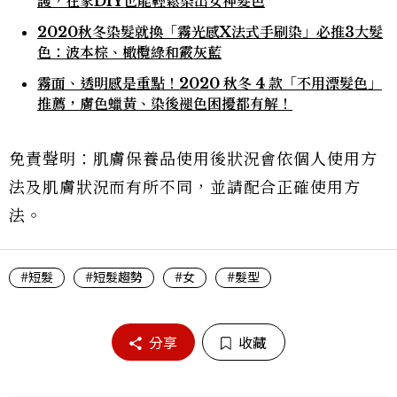
護，在家DIY也能輕鬆染出女神髮色
2020秋冬染髮就換「霧光感X法式手刷染」必推3大髮
色：波本棕、橄欖綠和霰灰藍
霧面、透明感是重點！2020 秋冬 4 款「不用漂髮色」
推薦，膚色蠟黃、染後褪色困擾都有解！
免責聲明：肌膚保養品使用後狀況會依個人使用方
法及肌膚狀況而有所不同，並請配合正確使用方
法。
#短髮
#短髮趨勢
#女
#髮型
分享
收藏