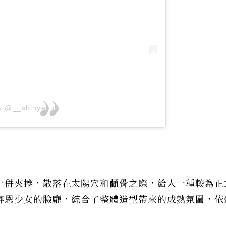
by @__shinyeeun
一併夾捲，散落在太陽穴和顴骨之際，給人一種較為正
睿恩少女的臉龐，綜合了整體造型帶來的成熟氛圍，依