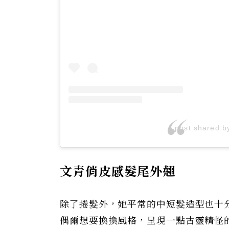
A post shared 
文青俏皮感髮尾外翹
除了捲髮外，她平常的中短髮造型也十
偶爾想要換換風格，呈現一點古靈精怪