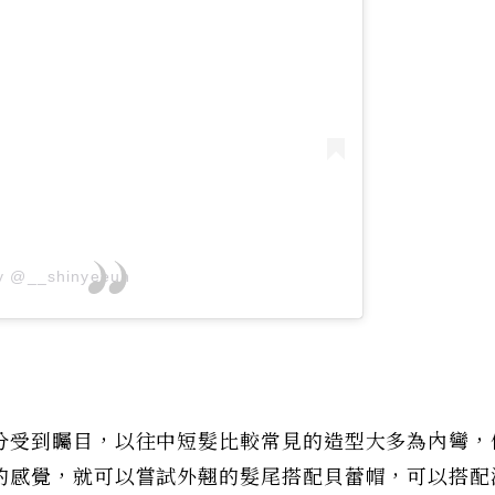
by @__shinyeeun
分受到矚目，以往中短髮比較常見的造型大多為內彎，
的感覺，就可以嘗試外翹的髮尾搭配貝蕾帽，可以搭配