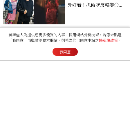
非常男人｜美男的條件，
Eko：「不要以貌取人，內
在與外在同樣重要。」
美麗佳人為提供您更多優質的內容，採用網站分析技術。若您未點選
ENTERTAINMENT
「我同意」而繼續瀏覽本網站，則視為您已同意本站之
隱私權政策
。
《早春晴朗》線上看6大看
點！井柏然為戲自備高訂，
我同意
孫千苦等地下戀轉正，雨夜
激吻獲讚慾感天花板
FASHION
2026 父親節禮物推薦！商
務爸爸必收皮件、包款與鞋
履一次看
LIFESTYLE
哈利波特迷衝台中！全台第