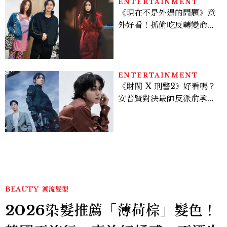
ENTERTAINMENT
《現在不是外遇的問題》意
外好看！抓偷吃反轉變命
案？金憓秀傳奇美腿被讚
爆、金智勳大秀腹肌，曹汝
貞雙影后飆戲，線上看7大
看點懶人包
ENTERTAINMENT
《財閥 X 刑警2》好看嗎？
安普賢對決最帥反派俞承
豪，鄭恩彩接棒女主，開專
機、刷黑卡，用錢輾壓罪犯
的陳利手回來了，這次能玩
多大？
BEAUTY
潮流髮型
2026染髮推薦「薄荷棕」髮色！