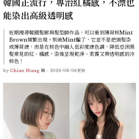
韓國正流行，專治紅橘感，不漂也
能染出高級透明感
近期搜尋韓國髮廊與髮型師作品，可以看到薄荷棕Mint
Brown頻繁出現。別被Mint騙了，它並不是把頭髮染
成薄荷綠，而是在棕色中融入低彩度綠色調，降低亞洲黑
髮常見的紅、橘感，染後呈現乾淨、柔霧又帶透明感的冷
棕色！
by
Chiao Hung
與
-
2026/08/06
更新