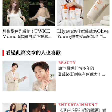
想換髮色先看她！TWICE
Lilyeve為什麼能成為Olive
Momo 6款顯白髮色靈感推
Young熱賣髮品冠軍？自帶
薦，解鎖韓系氛圍感的秘密
按摩梳的頭皮精華超受歡迎！
看過此篇文章的人也喜歡
BEAUTY
讓池昌旭訂情多年的
Bello.U到底有何魅力！揭
密男神發光乳霜～「肽光透
亮緊緻霜」如何打造日不落
的透亮肌，熬夜拍戲不顯疲
倦感，超神！
ENTERTAINMENT
《現在不是外遇的問題》意
外好看！抓偷吃反轉變命
案？金憓秀傳奇美腿被讚
爆、金智勳大秀腹肌，曹汝
貞雙影后飆戲，線上看7大
看點懶人包
LIFESTYLE