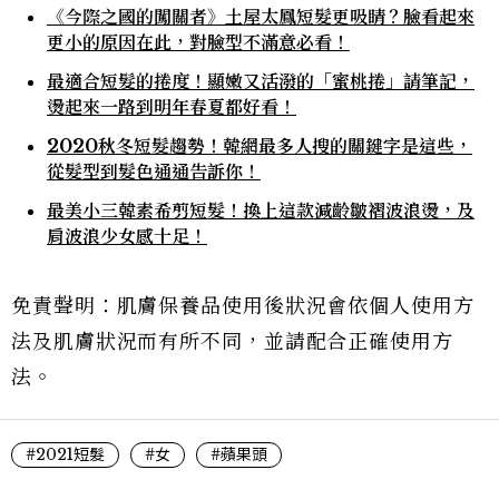
《今際之國的闖關者》土屋太鳳短髮更吸睛？臉看起來
更小的原因在此，對臉型不滿意必看！
最適合短髮的捲度！顯嫩又活潑的「蜜桃捲」請筆記，
燙起來一路到明年春夏都好看！
2020秋冬短髮趨勢！韓網最多人搜的關鍵字是這些，
從髮型到髮色通通告訴你！
最美小三韓素希剪短髮！換上這款減齡皺褶波浪燙，及
肩波浪少女感十足！
免責聲明：肌膚保養品使用後狀況會依個人使用方
法及肌膚狀況而有所不同，並請配合正確使用方
法。
#2021短髮
#女
#蘋果頭