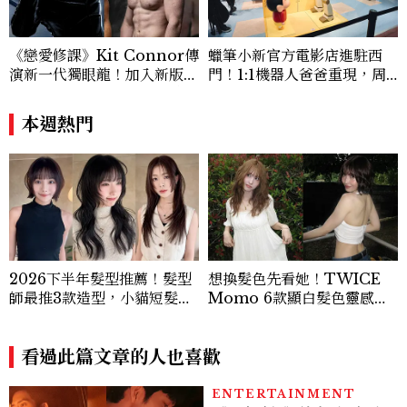
《戀愛修課》Kit Connor傳
蠟筆小新官方電影店進駐西
演新一代獨眼龍！加入新版
門！1:1機器人爸爸重現，周
《X戰警》，可望搭檔Sadie
邊亮點與地點一次看
Sink
本週熱門
2026下半年髮型推薦！髮型
想換髮色先看她！TWICE
師最推3款造型，小貓短髮、
Momo 6款顯白髮色靈感推
高層次剪、赫西燙都上榜
薦，解鎖韓系氛圍感的秘密
看過此篇文章的人也喜歡
ENTERTAINMENT