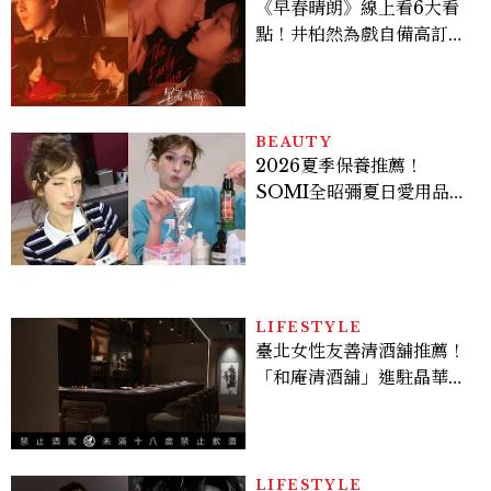
《早春晴朗》線上看6大看
點！井柏然為戲自備高訂，
孫千苦等地下戀轉正，雨夜
激吻獲讚慾感天花板
BEAUTY
2026夏季保養推薦！
SOMI全昭彌夏日愛用品公
開，防曬、護髮、止汗、頭
皮保養10款好物一次看
LIFESTYLE
臺北女性友善清酒舖推薦！
「和庵清酒舖」進駐晶華酒
店：首創五行心情選酒、單
杯180元起輕鬆微醺
LIFESTYLE