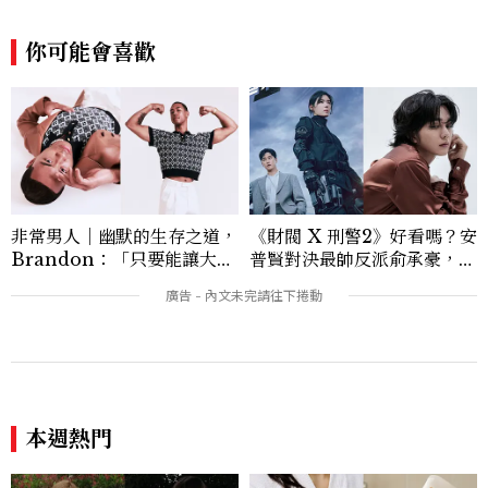
為貼近讀者日常的實用建議。持續關注美容
產業的創新動態，從配方科學到永續發展等
你可能會喜歡
等。Contact：chiao_hung@mctw.co
m.tw
非常男人｜幽默的生存之道，
《財閥 X 刑警2》好看嗎？安
Brandon：「只要能讓大家
普賢對決最帥反派俞承豪，鄭
笑，我們就有機會玩在一起，
恩彩接棒女主，開專機、刷黑
讓敵人成為朋友。」
卡，用錢輾壓罪犯的陳利手回
本週熱門
來了，這次能玩多大？