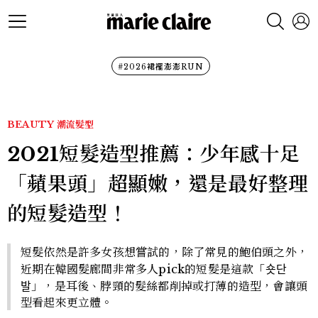
#2026裙襬澎澎RUN
BEAUTY
潮流髮型
2021短髮造型推薦：少年感十足
「蘋果頭」超顯嫩，還是最好整理
的短髮造型！
短髮依然是許多女孩想嘗試的，除了常見的鮑伯頭之外，
近期在韓國髮廊間非常多人pick的短髮是這款「숏단
발」，是耳後、脖頸的髮絲都削掉或打薄的造型，會讓頭
型看起來更立體。