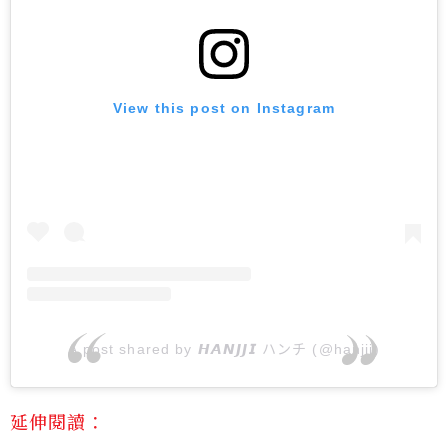
View this post on Instagram
A post shared by 𝙃𝘼𝙉𝙅𝙅𝙄 ハンチ (@hanjji)
延伸閱讀：