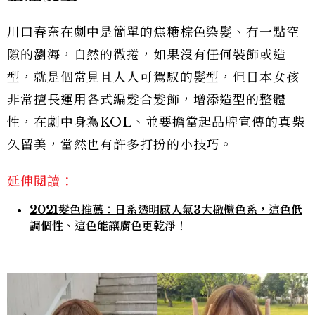
川口春奈在劇中是簡單的焦糖棕色染髮、有一點空
隙的瀏海，自然的微捲，如果沒有任何裝飾或造
型，就是個常見且人人可駕馭的髮型，但日本女孩
非常擅長運用各式編髮合髮飾，增添造型的整體
性，在劇中身為KOL、並要擔當起品牌宣傳的真柴
久留美，當然也有許多打扮的小技巧。
延伸閱讀：
2021髮色推薦：日系透明感人氣3大橄欖色系，這色低
調個性、這色能讓膚色更乾淨！