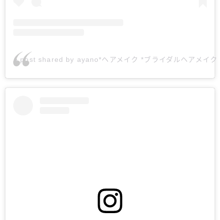
A post shared by ayano*ヘアメイク *ブライダルヘアメイク (