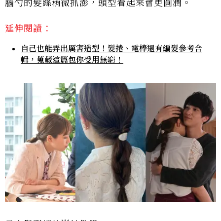
腦勺的髮絲稍微抓澎，頭型看起來會更圓潤。
延伸閱讀：
自己也能弄出厲害造型！髮捲、電棒還有編髮參考合
輯，蒐藏這篇包你受用無窮！