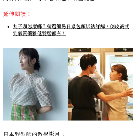
延伸閱讀：
丸子頭怎麼綁？精選簡易日系包頭綁法詳解，俏皮高式
到氣質優雅低髮髻都有！
日本髮型師的教學影片：