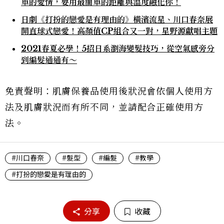
單的愛情，要用最簡單的距離與溫度融化你！
日劇《打扮的戀愛是有理由的》橫濱流星、川口春奈展
開直球式戀愛！高顏值CP組合又一對，星野源獻唱主題
2021春夏必學！5招日系瀏海變髮技巧，從空氣感旁分
到編髮通通有～
免責聲明：肌膚保養品使用後狀況會依個人使用方
法及肌膚狀況而有所不同，並請配合正確使用方
法。
#川口春奈
#髮型
#編髮
#教學
#打扮的戀愛是有理由的
分享
收藏