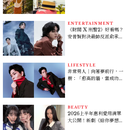
好運
ENTERTAINMENT
《財閥 X 刑警2》好看嗎？
安普賢對決最帥反派俞承
豪，鄭恩彩接棒女主，開專
機、刷黑卡，用錢輾壓罪犯
的陳利手回來了，這次能玩
多大？
LIFESTYLE
非常男人｜向著夢前行，一
樹：「愈高的牆，當成功爬
上去的那一刻，就愈有成就
感。」
BEAUTY
2026上半年惠利愛用清單
大公開！新劇《給你夢想》
美出新高度，10款保養、香