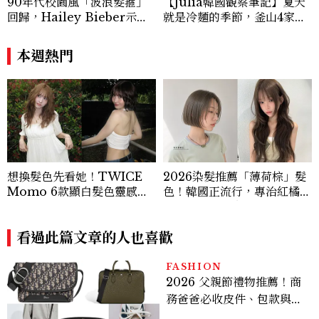
90年代校園風「波浪髮箍」
【Julia韓國觀察筆記】夏天
回歸，Hailey Bieber示範
就是冷麵的季節，釜山4家必
如何戴得時髦：這款Miu Mi
吃拌冷麵
u髮箍未開賣先爆紅！
本週熱門
想換髮色先看她！TWICE
2026染髮推薦「薄荷棕」髮
Momo 6款顯白髮色靈感推
色！韓國正流行，專治紅橘
薦，解鎖韓系氛圍感的秘密
感，不漂也能染出高級透明感
看過此篇文章的人也喜歡
FASHION
2026 父親節禮物推薦！商
務爸爸必收皮件、包款與鞋
履一次看