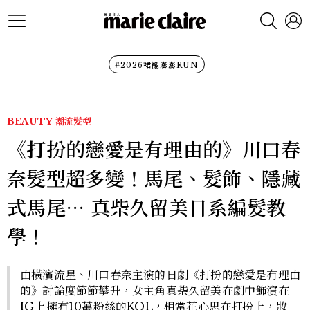
#2026裙襬澎澎RUN
BEAUTY
潮流髮型
《打扮的戀愛是有理由的》川口春
奈髮型超多變！馬尾、髮飾、隱藏
式馬尾⋯ 真柴久留美日系編髮教
學！
由橫濱流星、川口春奈主演的日劇《打扮的戀愛是有理由
的》討論度節節攀升，女主角真柴久留美在劇中飾演在
IG上擁有10萬粉絲的KOL，相當花心思在打扮上，妝