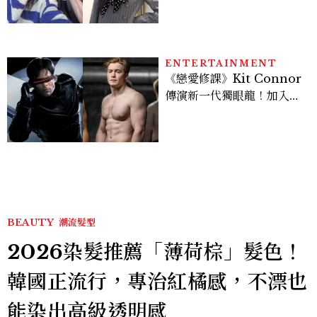
水、護髮同款一次看
ENTERTAINMENT
《戀愛修課》Kit Connor
傳演新一代獨眼龍！加入新
版《X戰警》，可望搭檔
Sadie Sink
BEAUTY
潮流髮型
2026染髮推薦「薄荷棕」髮色！
韓國正流行，專治紅橘感，不漂也
能染出高級透明感