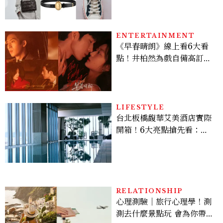
ENTERTAINMENT
《早春晴朗》線上看6大看
點！井柏然為戲自備高訂，
孫千苦等地下戀轉正，雨夜
激吻獲讚慾感天花板
LIFESTYLE
台北板橋馥華艾美酒店實際
開箱！6大亮點搶先看：新
北最新旅宿地標、高空泳
池、客房藏奢華細節
RELATIONSHIP
心理測驗｜旅行心理學！測
測去什麼景點玩 會為你帶來