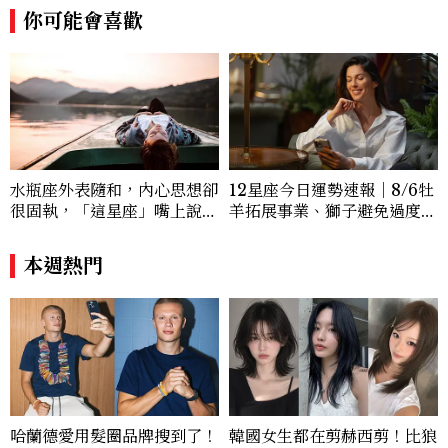
你可能會喜歡
水瓶座外表隨和，內心思想卻
12星座今日運勢速報｜8/6牡
很固執，「這星座」嘴上說都
羊拓展事業、獅子避免過度借
可以，最後還是照自己的方式
貸
選！12星座最難被改變的一
本週熱門
面
哈蘭德愛用髮圈品牌搜到了！
韓國女生都在剪赫西剪！比狼