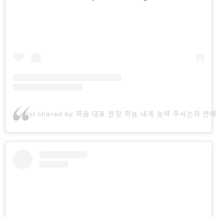
A post shared by 하움 대표 원장 하능 내게 능력 주시는자 안