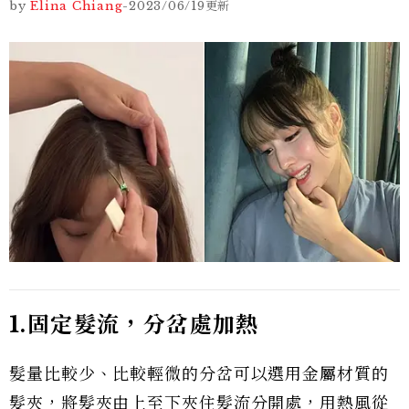
by
Elina Chiang
-
2023/06/19
更新
1.固定髮流，分岔處加熱
髮量比較少、比較輕微的分岔可以選用金屬材質的
髮夾，將髮夾由上至下夾住髮流分開處，用熱風從