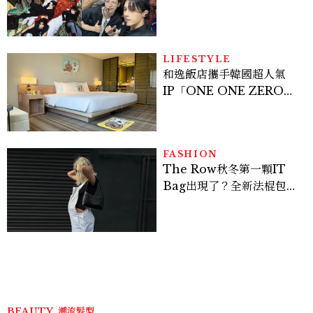
Stray Kids、ATEEZ等
28組卡司、線上播出時間一
次看
LIFESTYLE
和逸飯店攜手韓國超人氣
IP「ONE ONE ZERO
SEVEN」，打造療癒系快
樂狗狗主題房！全台獨家客
房、聯名好禮一次收藏
FASHION
The Row秋冬第一顆IT
Bag出現了？全新法棍包
「Alma」，極簡控又要開
始排隊了
BEAUTY
潮流髮型