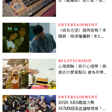
紅《龍藏經》是什麼？預約
＆參觀攻略一次看
ENTERTAINMENT
《成名在望》值得追嗎？李
國毅、姚淳耀飆戲！8大看
點與網友殘酷評價：節奏太
慢、犯人太好猜？
RELATIONSHIP
心理測驗｜旅行心理學！測
測去什麼景點玩 會為你帶來
好運
ENTERTAINMENT
2026 SBS歌謠大戰
SUMMER直播哪裡看？