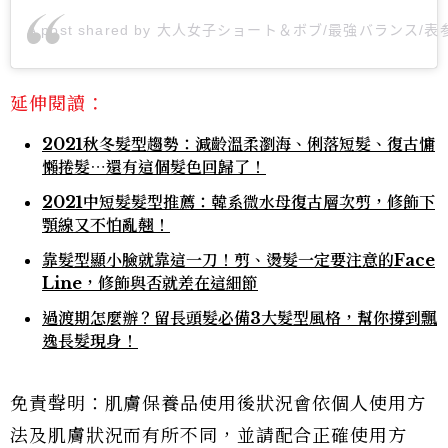
A post shared by 大人女子ショート＆ボブ/最強バランス/表参道 
延伸閱讀：
2021秋冬髮型趨勢：減齡溫柔瀏海、俐落短髮、復古慵
懶捲髮⋯還有這個髮色回歸了！
2021中短髮髮型推薦：韓系微水母復古層次剪，修飾下
顎線又不怕亂翹！
靠髮型顯小臉就靠這一刀！剪、燙髮一定要注意的Face
Line，修飾與否就差在這細節
過渡期怎麼辦？留長頭髮必備3大髮型風格，幫你撐到飄
逸長髮現身！
免責聲明：肌膚保養品使用後狀況會依個人使用方
法及肌膚狀況而有所不同，並請配合正確使用方