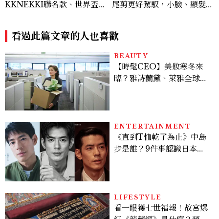
KKNEKKI聯名款、世界盃限
尾剪更好駕馭，小臉、顯髮量
定系列一次看
一次擁有
看過此篇文章的人也喜歡
BEAUTY
【時髦CEO】美妝寒冬來
臨？雅詩蘭黛、萊雅全球裁
員＋關閉官網，下一步計畫
曝光
ENTERTAINMENT
《直到T恤乾了為止》中島
步是誰？9件事認識日本
「昭和臉」男星：大文豪玄
孫、《地獄占星師》關鍵人
物
LIFESTYLE
看一眼獲七世福報！故宮爆