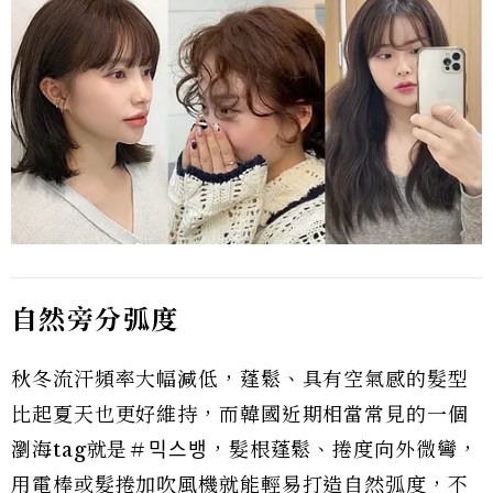
自然旁分弧度
秋冬流汗頻率大幅減低，蓬鬆、具有空氣感的髮型
比起夏天也更好維持，而韓國近期相當常見的一個
瀏海tag就是＃믹스뱅，髮根蓬鬆、捲度向外微彎，
用電棒或髮捲加吹風機就能輕易打造自然弧度，不