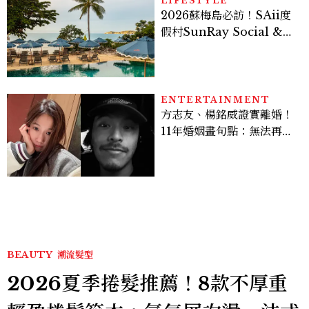
LIFESTYLE
2026蘇梅島必訪！SAii度
假村SunRay Social &
Swim Club全新開箱，6
大亮點體驗懶人包
ENTERTAINMENT
方志友、楊銘威證實離婚！
11年婚姻畫句點：無法再做
情人，但永遠是家人
BEAUTY
潮流髮型
2026夏季捲髮推薦！8款不厚重