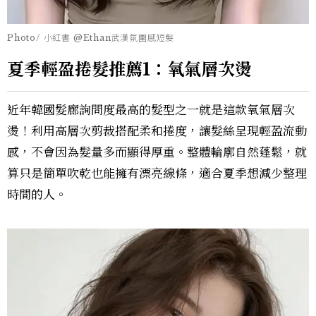
Photo/ 小紅書 @Ethan武漢氛圍感短髮
夏季輕盈捲髮推薦1：氧氣層次燙
近年韓國髮廊詢問度最高的髮型之一就是這款氧氣層次
燙！利用高層次剪裁搭配柔和捲度，讓髮絲呈現輕盈流動
感，不會因為髮量多而顯得厚重。整體輪廓自然蓬鬆，就
算只是簡單吹乾也能擁有漂亮線條，適合夏季想減少整理
時間的人。