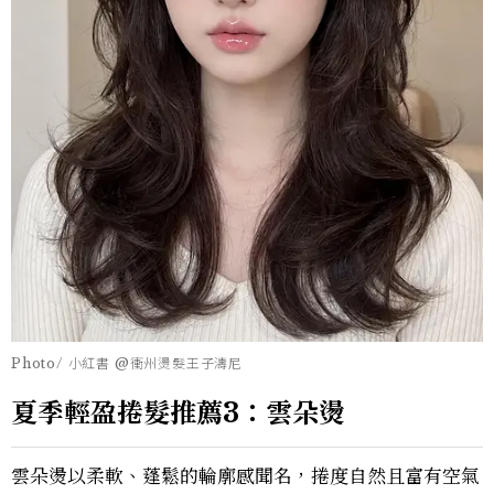
Photo/ 小紅書 @衝州燙髮王子濤尼
夏季輕盈捲髮推薦3：雲朵燙
雲朵燙以柔軟、蓬鬆的輪廓感聞名，捲度自然且富有空氣