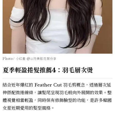
Photo/ 小紅書 @以符美妝花絮分享
夏季輕盈捲髮推薦4：羽毛層次燙
結合近年爆紅的 Feather Cut 羽毛剪概念，透過層次延
伸搭配微捲線條，讓髮尾呈現羽毛般向外展開的效果。整
體視覺相當輕盈，同時保有修飾臉型的功能，是許多韓國
女星近期愛用的髮型風格。