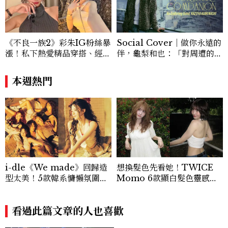
《不良一族2》彩朱IG粉絲暴
Social Cover｜做你永遠的
漲！私下熱愛精品穿搭、經營
伴，龜梨和也：「對周遭的人
服飾品牌，堪稱品味最好女成
事物保有餘裕，同時也持續努
員
力。」
本週熱門
i-dle《We made》回歸造
想換髮色先看她！TWICE
型太美！5款韓系慵懶氛圍感
Momo 6款顯白髮色靈感推
滿滿羊毛卷髮型解析
薦，解鎖韓系氛圍感的秘密
看過此篇文章的人也喜歡