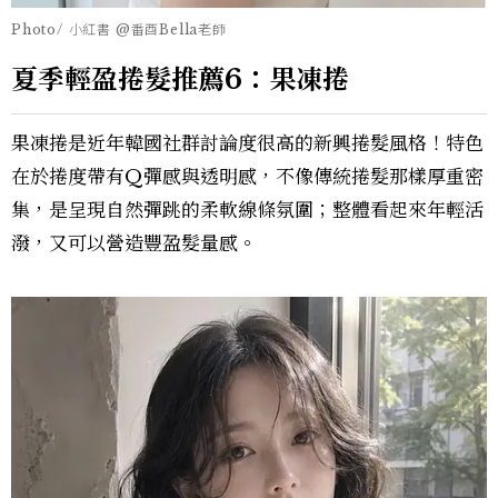
Photo/ 小紅書 @番酉Bella老師
夏季輕盈捲髮推薦6：果凍捲
果凍捲是近年韓國社群討論度很高的新興捲髮風格！特色
在於捲度帶有Q彈感與透明感，不像傳統捲髮那樣厚重密
集，是呈現自然彈跳的柔軟線條氛圍；整體看起來年輕活
潑，又可以營造豐盈髮量感。