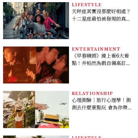
LIFESTYLE
天秤座其實沒那麼好相處？
十二星座最怕被發現的真實
面貌，「這星座」一直在假
裝不在意
ENTERTAINMENT
《早春晴朗》線上看6大看
點！井柏然為戲自備高訂，
孫千苦等地下戀轉正，雨夜
激吻獲讚慾感天花板
RELATIONSHIP
心理測驗｜旅行心理學！測
測去什麼景點玩 會為你帶來
好運