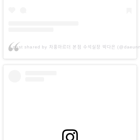
A post shared by 차홍아르더 본점 수석실장 박다은 (@daeunn