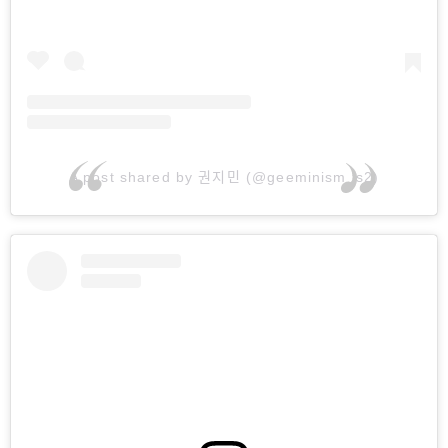
A post shared by 권지민 (@geeminism_s2)