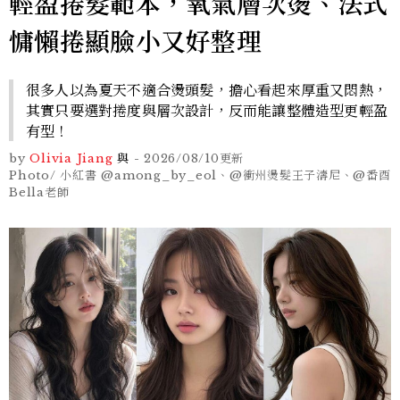
輕盈捲髮範本，氧氣層次燙、法式
慵懶捲顯臉小又好整理
很多人以為夏天不適合燙頭髮，擔心看起來厚重又悶熱，
其實只要選對捲度與層次設計，反而能讓整體造型更輕盈
有型！
by
Olivia Jiang
與
-
2026/08/10
更新
Photo/ 小紅書 @among_by_eol、@衝州燙髮王子濤尼、@番酉
Bella老師