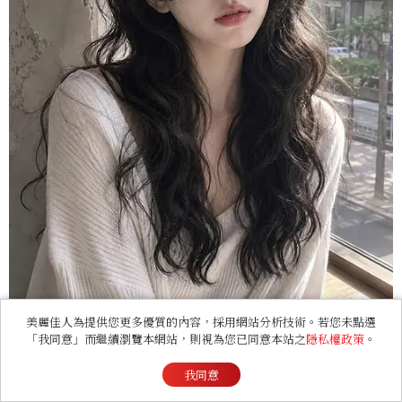
美麗佳人為提供您更多優質的內容，採用網站分析技術。若您未點選
Photo/ 小紅書 @among_by_eol
「我同意」而繼續瀏覽本網站，則視為您已同意本站之
隱私權政策
。
夏季輕盈捲髮推薦7：水波紋微捲
我同意