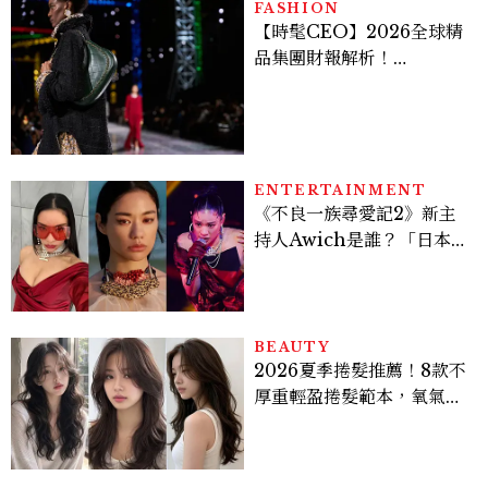
FASHION
【時髦CEO】2026全球精
品集團財報解析！
LVMH、Hermès、
Chanel、Gucci 誰是真
正贏家？5大趨勢一次看
ENTERTAINMENT
《不良一族尋愛記2》新主
持人Awich是誰？「日本嘻
哈女王」人生比節目更抓
馬：25歲喪夫、家中遭槍擊
掃射
BEAUTY
2026夏季捲髮推薦！8款不
厚重輕盈捲髮範本，氧氣層
次燙、法式慵懶捲顯臉小又
好整理