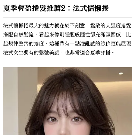
夏季輕盈捲髮推薦2：法式慵懶捲
法式慵懶捲最大的魅力就在於不刻意。鬆散的大弧度捲髮
搭配自然髮流，看起來像剛睡醒般隨性卻充滿氛圍感。比
起規律整齊的捲度，這種帶有一點凌亂感的線條更能展現
法式女生獨有的鬆弛美感，也非常適合夏季穿搭。