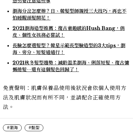
想剪要注意這些事
瀏海分岔怎麼辦？日、韓髮型師親授三大技巧，再也不
怕睡醒頭髮開花！
2021瀏海造型推薦：復古童趣感的Hush Bang，俏
皮、個性女孩務必嘗試！
長臉怎麼選髮型？韓星示範長型臉造型的3大tips，瀏
海、旁分、短髮通通行！
2021秋冬髮型趨勢：減齡溫柔瀏海、俐落短髮、復古慵
懶捲髮⋯還有這個髮色回歸了！
免責聲明：肌膚保養品使用後狀況會依個人使用方
法及肌膚狀況而有所不同，並請配合正確使用方
法。
#瀏海
#髮型