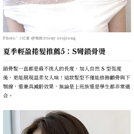
Photo/ 小紅書 @韓國女tony seojeong
夏季輕盈捲髮推薦5：S彎鎖骨燙
鎖骨髮一直都是最不挑人的長度，加入自然 S 型弧度
後，更能展現溫柔女人味！這款髮型不僅能修飾顴骨與下
顎線，還兼具減齡效果，無論是上班族還是學生都非常適
合。