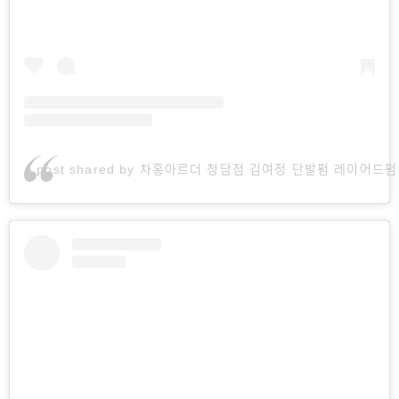
A post shared by 차홍아르더 청담점 김여정 단발펌 레이어드펌