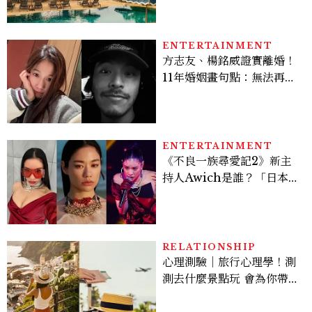
大亮點體驗懶人包
ENTERTAINMENT
方志友、楊銘威證實離婚！
11年婚姻畫句點：無法再做
情人，但永遠是家人
ENTERTAINMENT
《不良一族尋愛記2》新主
持人Awich是誰？「日本嘻
哈女王」人生比節目更抓
馬：25歲喪夫、家中遭槍擊
掃射
RELATIONSHIP
心理測驗｜旅行心理學！測
測去什麼景點玩 會為你帶來
好運