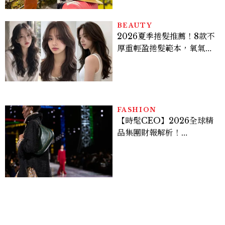
BEAUTY
2026夏季捲髮推薦！8款不
厚重輕盈捲髮範本，氧氣層
次燙、法式慵懶捲顯臉小又
好整理
FASHION
【時髦CEO】2026全球精
品集團財報解析！
LVMH、Hermès、
Chanel、Gucci 誰是真
正贏家？5大趨勢一次看