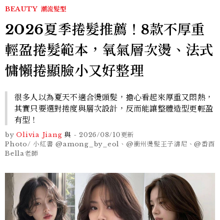
BEAUTY
潮流髮型
2026夏季捲髮推薦！8款不厚重
輕盈捲髮範本，氧氣層次燙、法式
慵懶捲顯臉小又好整理
很多人以為夏天不適合燙頭髮，擔心看起來厚重又悶熱，
其實只要選對捲度與層次設計，反而能讓整體造型更輕盈
有型！
by
Olivia Jiang
與
-
2026/08/10
更新
Photo/ 小紅書 @among_by_eol、@衝州燙髮王子濤尼、@番酉
Bella老師