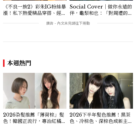
《不良一族2》彩朱IG粉絲暴
Social Cover｜做你永遠的
漲！私下熱愛精品穿搭、經營
伴，龜梨和也：「對周遭的人
服飾品牌，堪稱品味最好女成
事物保有餘裕，同時也持續努
員
力。」
本週熱門
2026染髮推薦「薄荷棕」髮
2026下半年髮色推薦！黑茶
色！韓國正流行，專治紅橘
色、冷棕色、深棕色成新主
感，不漂也能染出高級透明感
流，髮型師推薦不用漂也顯白