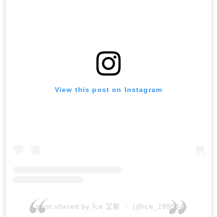
View this post on Instagram
A post shared by Īce 艾斯 ｜ (@ice_199504)