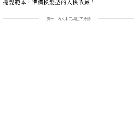
捲髮範本，準備換髮型的人快收藏！