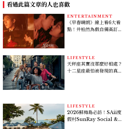
看過此篇文章的人也喜歡
ENTERTAINMENT
《早春晴朗》線上看6大看
點！井柏然為戲自備高訂，
孫千苦等地下戀轉正，雨夜
激吻獲讚慾感天花板
LIFESTYLE
天秤座其實沒那麼好相處？
十二星座最怕被發現的真實
面貌，「這星座」一直在假
裝不在意
LIFESTYLE
2026蘇梅島必訪！SAii度
假村SunRay Social &
Swim Club全新開箱，6