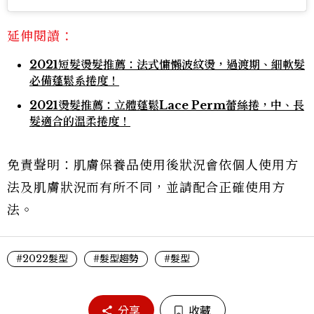
延伸閱讀：
2021短髮燙髮推薦：法式慵懶波紋燙，過渡期、細軟髮
必備蓬鬆系捲度！
2021燙髮推薦：立體蓬鬆Lace Perm蕾絲捲，中、長
髮適合的溫柔捲度！
免責聲明：肌膚保養品使用後狀況會依個人使用方
法及肌膚狀況而有所不同，並請配合正確使用方
法。
#2022髮型
#髮型趨勢
#髮型
分享
收藏