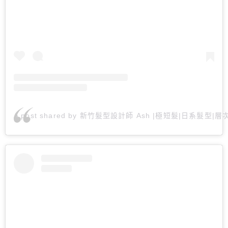
A post shared by 新竹髮型設計師 Ash |極短髮|日系髮型|層次剪