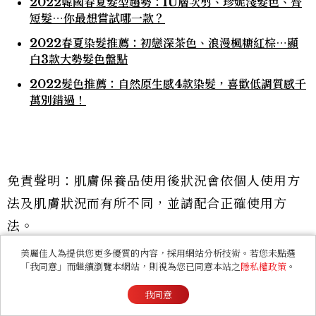
2022韓國春夏髮型趨勢：IU層次剪、珍妮淺髮色、齊
短髮⋯你最想嘗試哪一款？
2022春夏染髮推薦：初戀深茶色、浪漫楓糖紅棕⋯顯
白3款大勢髮色盤點
2022髮色推薦：自然原生感4款染髮，喜歡低調質感千
萬別錯過！
免責聲明：肌膚保養品使用後狀況會依個人使用方
法及肌膚狀況而有所不同，並請配合正確使用方
法。
美麗佳人為提供您更多優質的內容，採用網站分析技術。若您未點選
「我同意」而繼續瀏覽本網站，則視為您已同意本站之
隱私權政策
。
#髮色
#染髮
#2022髮色
#髮型
我同意