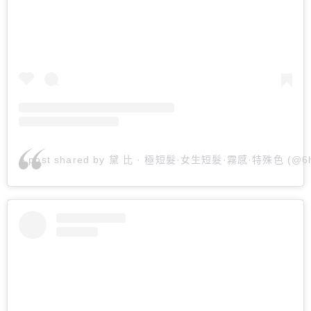
A post shared by 黛 比 · 極短髮·女生短髮·霧感·特殊色 (@6h