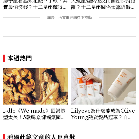
獅子座看起來花錢不手軟，其
天蠍座變熟後反而開始保持距
實最怕沒錢？十二星座藏得最
離？十二星座關係太靠近時最
深的金錢焦慮，「這星座」比
怕發生的事，「這星座」一有
價半天，最後卻買最貴的
壓力就先躲起來
本週熱門
i-dle《We made》回歸造
Lilyeve為什麼能成為Olive
型太美！5款韓系慵懶氛圍感
Young熱賣髮品冠軍？自帶
滿滿羊毛卷髮型解析
按摩梳的頭皮精華超受歡迎！
看過此篇文章的人也喜歡
RELATIONSHIP
心理測驗｜旅行心理學！測
測去什麼景點玩 會為你帶來