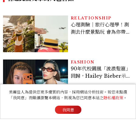
好運
FASHION
90年代校園風「波浪髮箍」
回歸，Hailey Bieber示
範如何戴得時髦：這款Miu
Miu髮箍未開賣先爆紅！
LIFESTYLE
台北板橋馥華艾美酒店實際
開箱！6大亮點搶先看：新
美麗佳人為提供您更多優質的內容，採用網站分析技術。若您未點選
北最新旅宿地標、高空泳
「我同意」而繼續瀏覽本網站，則視為您已同意本站之
隱私權政策
。
池、客房藏奢華細節
我同意
ENTERTAINMENT
《財閥 X 刑警2》好看嗎？
安普賢對決最帥反派俞承