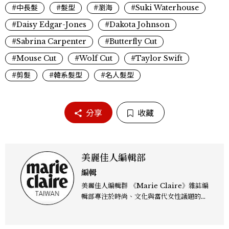
#中長髮
#髮型
#瀏海
#Suki Waterhouse
#Daisy Edgar-Jones
#Dakota Johnson
#Sabrina Carpenter
#Butterfly Cut
#Mouse Cut
#Wolf Cut
#Taylor Swift
#剪髮
#韓系髮型
#名人髮型
分享
收藏
美麗佳人編輯部
編輯
美麗佳人編輯群 《Marie Claire》雜誌編
輯部專注於時尚、文化與當代女性議題的深
度呈現，致力打造兼具風格與觀點的內容敘
事。 團隊擅長核心議題企劃、內容策展與
跨平台整合，長期關注國際時代脈動與社會