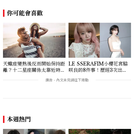
趨勢，從文化觀察出發，挖掘具有啟發性的
你可能會喜歡
女性故事與價值觀；同時以細膩的美學語言
與敘事張力，轉化為兼具視覺風格與思想深
度的內容。 《Marie Claire》始終以敏銳
視角與編輯直覺，引領讀者探索女性多元面
貌與生活品味風格的無限可能。
天蠍座變熟後反而開始保持距
LE SSERAFIM小櫻花宮脇
離？十二星座關係太靠近時最
咲良的8件事！歷經3次出
怕發生的事，「這星座」一有
道、嚴以律己的終極自我管理
壓力就先躲起來
王、靠「這招」養成17吋螞蟻
腰
本週熱門