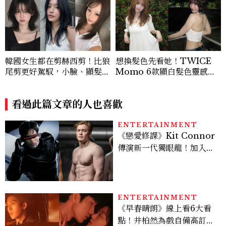
韓國女生都在剪赫西剪！比狼
想換髮色先看她！TWICE
尾剪更好駕馭，小臉、顯髮量
Momo 6款顯白髮色靈感推
一次擁有
薦，解鎖韓系氛圍感的秘密
看過此篇文章的人也喜歡
ENTERTAINMENT
《戀愛修課》Kit Connor
傳演新一代獨眼龍！加入新
版《X戰警》，可望搭檔
Sadie Sink
ENTERTAINMENT
《早春晴朗》線上看6大看
點！井柏然為戲自備高訂，