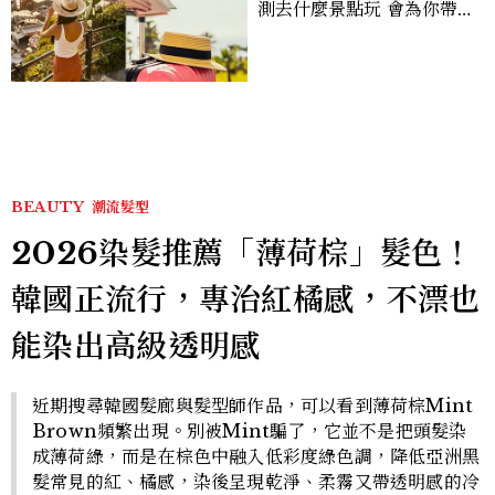
測去什麼景點玩 會為你帶來
好運
BEAUTY
潮流髮型
2026染髮推薦「薄荷棕」髮色！
韓國正流行，專治紅橘感，不漂也
能染出高級透明感
近期搜尋韓國髮廊與髮型師作品，可以看到薄荷棕Mint
Brown頻繁出現。別被Mint騙了，它並不是把頭髮染
成薄荷綠，而是在棕色中融入低彩度綠色調，降低亞洲黑
髮常見的紅、橘感，染後呈現乾淨、柔霧又帶透明感的冷