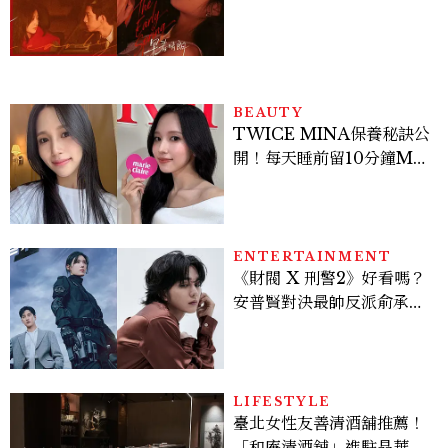
孫千苦等地下戀轉正，雨夜
激吻獲讚慾感天花板
BEAUTY
TWICE MINA保養秘訣公
開！每天睡前留10分鐘ME
TIME、定期皮拉提斯，6
個日常習慣養出牛奶肌
ENTERTAINMENT
《財閥 X 刑警2》好看嗎？
安普賢對決最帥反派俞承
豪，鄭恩彩接棒女主，開專
機、刷黑卡，用錢輾壓罪犯
的陳利手回來了，這次能玩
多大？
LIFESTYLE
臺北女性友善清酒舖推薦！
「和庵清酒舖」進駐晶華酒