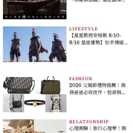
店：首創五行心情選酒、單
杯180元起輕鬆微醺
LIFESTYLE
【星星教授安格斯 8/10-
8/16 星座運勢】牡羊情緒
變敏感，雙子人際吸引力爆
棚
FASHION
2026 父親節禮物推薦！商
務爸爸必收皮件、包款與鞋
履一次看
RELATIONSHIP
心理測驗｜旅行心理學！測