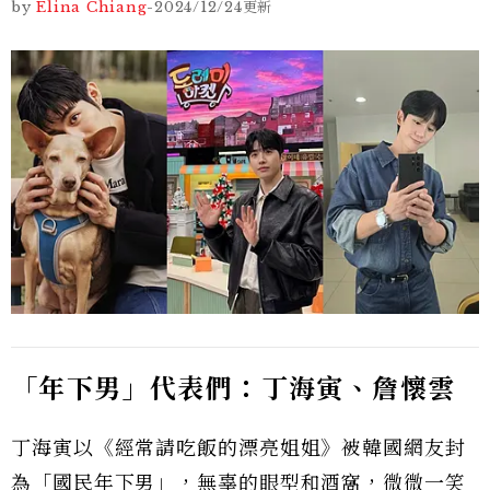
by
Elina Chiang
-
2024/12/24
更新
「年下男」代表們：丁海寅、詹懷雲
丁海寅以《經常請吃飯的漂亮姐姐》被韓國網友封
為「國民年下男」，無辜的眼型和酒窩，微微一笑