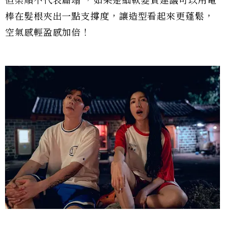
但柔順不代表扁塌 ，如果是細軟髮質建議可以用電
棒在髮根夾出一點支撐度，讓造型看起來更蓬鬆，
空氣感輕盈感加倍！