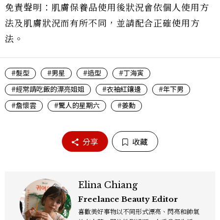
免責聲明：肌膚保養品使用後狀況會依個人使用方
法及肌膚狀況而有所不同，並請配合正確使用方
法。
#髮型
#男星
#造型
#丁海寅
#經常請吃飯的漂亮姐姐
#衣袖紅鑲邊
#年下男
#詹懷雲
#驚人的星期六
#姜勳
分享
收藏
Elina Chiang
Freelance Beauty Editor
喜歡美好事物以不同形式漂亮、閃亮和帥氣