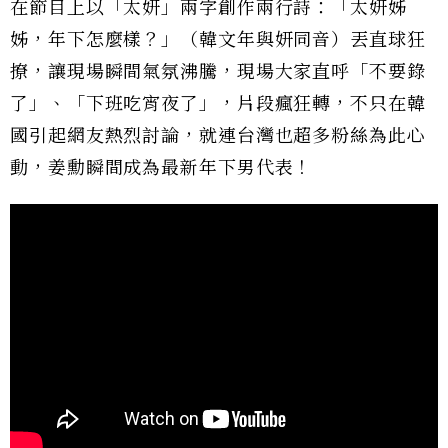
在節目上以「太妍」兩字創作兩行詩：「太妍姊
姊，年下怎麼樣？」（韓文年與妍同音）丟直球狂
撩，讓現場瞬間氣氛沸騰，現場大家直呼「不要錄
了」、「下班吃宵夜了」，片段瘋狂轉，不只在韓
國引起網友熱烈討論，就連台灣也超多粉絲為此心
動，姜勳瞬間成為最新年下男代表！