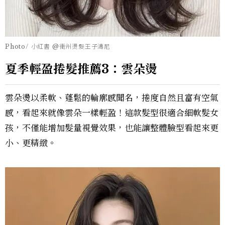
Photo/ 小紅書 @衝州燙髮王子濤尼
夏季輕盈捲髮推薦3：雲朵燙
雲朵燙以柔軟、蓬鬆的輪廓感聞名，捲度自然且富有空氣
感，看起來就像雲朵一樣輕盈！這款髮型很適合細軟髮女
孩，不僅能增加髮量視覺效果，也能讓整體臉型看起來更
小、更精緻。