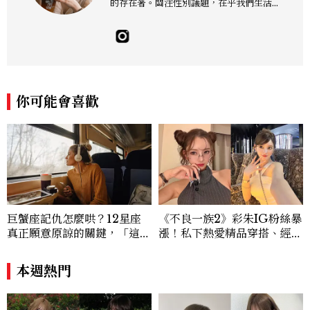
的存在著。關注性別議題，在乎我們生活的
這片土地。希望我們都能成為快樂的小國小
民！Instagram：hanyunc／Contac
t：elina.chiang.work@gmail.com
你可能會喜歡
巨蟹座記仇怎麼哄？12星座
《不良一族2》彩朱IG粉絲暴
真正願意原諒的關鍵，「這星
漲！私下熱愛精品穿搭、經營
座」道歉沒用，要看你下一次
服飾品牌，堪稱品味最好女成
怎麼做
員
本週熱門