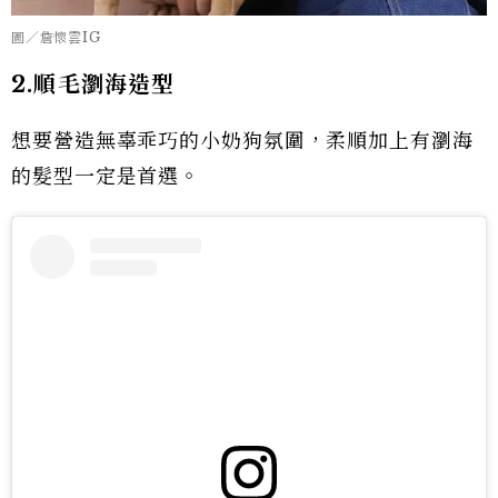
圖／詹懷雲IG
2.順毛瀏海造型
想要營造無辜乖巧的小奶狗氛圍，柔順加上有瀏海
的髮型一定是首選。