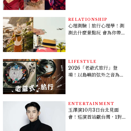
馬：25歲喪夫、家中遭槍擊
掃射
RELATIONSHIP
心理測驗｜旅行心理學！測
測去什麼景點玩 會為你帶來
好運
LIFESTYLE
2026「老爺式旅行」登
場！以島嶼的弦外之音為
題：北管鑼鼓、復古黑膠、
部落古謠9路線聆聽臺灣土
地與城市的聲音記憶
ENTERTAINMENT
玉澤演10月3日台北見面
會！巡演首站獻台灣，1對1
自拍、簽名會福利一次看