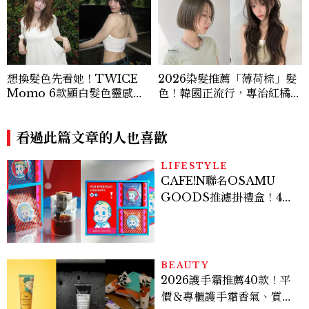
想換髮色先看她！TWICE
2026染髮推薦「薄荷棕」髮
Momo 6款顯白髮色靈感推
色！韓國正流行，專治紅橘
薦，解鎖韓系氛圍感的秘密
感，不漂也能染出高級透明感
看過此篇文章的人也喜歡
LIFESTYLE
CAFE!N聯名OSAMU
GOODS推濾掛禮盒！4款
精品咖啡風味一次喝
BEAUTY
2026護手霜推薦40款！平
價＆專櫃護手霜香氣、質