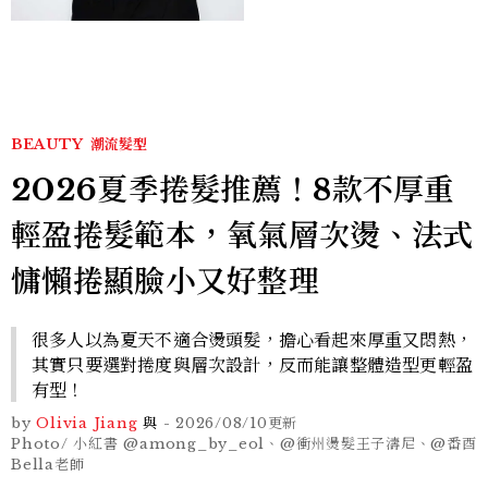
BEAUTY
潮流髮型
2026夏季捲髮推薦！8款不厚重
輕盈捲髮範本，氧氣層次燙、法式
慵懶捲顯臉小又好整理
很多人以為夏天不適合燙頭髮，擔心看起來厚重又悶熱，
其實只要選對捲度與層次設計，反而能讓整體造型更輕盈
有型！
by
Olivia Jiang
與
-
2026/08/10
更新
Photo/ 小紅書 @among_by_eol、@衝州燙髮王子濤尼、@番酉
Bella老師