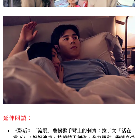
延伸閱讀：
《影后》「流氓」詹懷雲手臂上的刺青：拉丁文「活在
當下」！好好演戲、持續饒舌創作、全力運動…盡情享受