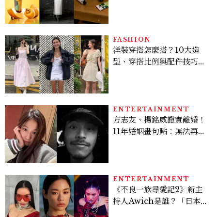
地、使用評價
FASHION
洋裝穿搭怎麼搭？10大造
型、穿搭比例與配件技巧一
次看
ENTERTAINMENT
方志友、楊銘威證實離婚！
11年婚姻畫句點：無法再做
情人，但永遠是家人
ENTERTAINMENT
《不良一族尋愛記2》新主
持人Awich是誰？「日本嘻
哈女王」人生比節目更抓