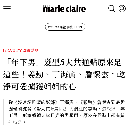
#2026裙襬澎澎RUN
BEAUTY
潮流髮型
「年下男」髮型5大共通點原來是
這些！姜勳、丁海寅、詹懷雲，乾
淨可愛擄獲姐姐的心
從《經常請吃飯的姊姊》丁海寅、《影后》詹懷雲到最近
因韓國綜藝《驚人的星期六》大爆紅的姜勳，這些以「年
下男」形象擄獲大家目光的男星們，原來在髮型上都有這
些特點。