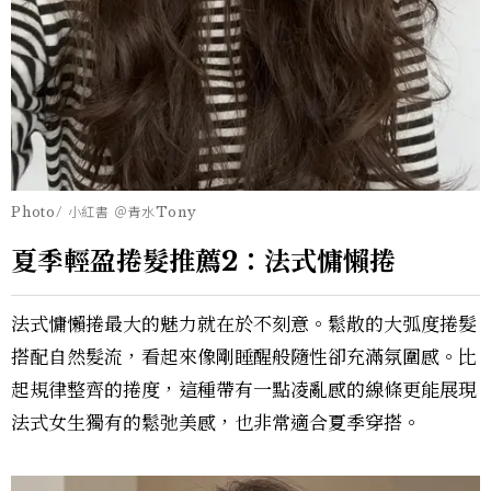
Photo/ 小紅書 ＠青水Tony
夏季輕盈捲髮推薦2：法式慵懶捲
法式慵懶捲最大的魅力就在於不刻意。鬆散的大弧度捲髮
搭配自然髮流，看起來像剛睡醒般隨性卻充滿氛圍感。比
起規律整齊的捲度，這種帶有一點凌亂感的線條更能展現
法式女生獨有的鬆弛美感，也非常適合夏季穿搭。