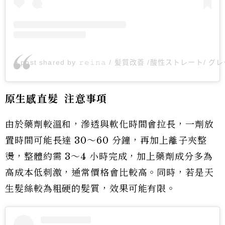
A post shared by 𝚛𝚎𝚒𝚗𝚊 / 髪質改善 /酸性ストレート/ グ
原生感直髮 注意事項
由於藥劑較溫和，滲透與軟化時間會拉長，一劑放
置時間可能長達 30～60 分鐘，再加上離子夾整
燙，整體約需 3～4 小時完成，加上藥劑成分多為
高成本低刺激，通常價格會比較高。同時，若是天
生髮絲較為粗硬的髮質，效果可能有限。