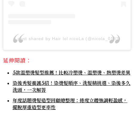
A post shared by Hair lol nicoLa (@nicola_0131)
延伸閱讀：
5款溫塑燙髮型推薦！比較冷塑燙、溫塑燙、熱塑燙差異
染後秀髮養護5招！染燙髮順序、洗髮精挑選、染後多久
洗頭，一次解答
年度話題燙髮造型回顧總整理：捲度立體強調輕盈感，
擺脫厚重造型更率性