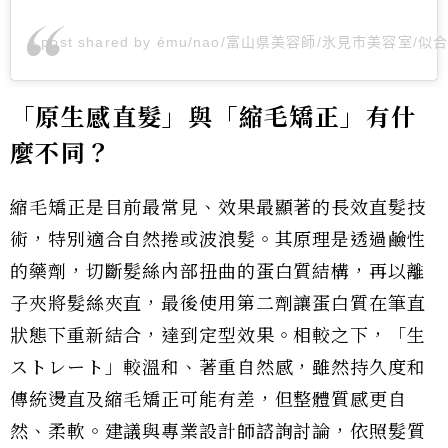
A post shared by ému/nao/富山県美容師/氷見市美容室/似合
「原生感直髮」與「縮毛矯正」有什
麼不同？
縮毛矯正是目前最常見、效果最顯著的長效直髮技
術，特別適合自然捲或波浪髮。其原理是透過鹼性
的藥劑，切斷髮絲內部扭曲的蛋白質結構，再以離
子夾將髮絲夾直，最後使用第二劑讓蛋白質在筆直
狀態下重新結合，達到定型效果。相較之下，「生
ストレート」較溫和、著重自然感，雖然持久度和
傳統燙直及縮毛矯正可能有差，但整體質感更自
然、柔軟。建議與專業設計師諮詢討論，依照髮質