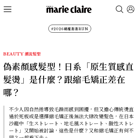
#2026裙襬澎澎RUN
BEAUTY
潮流髮型
偽素顏感髮型！日系「原生質感直
髮燙」是什麼？跟縮毛矯正差在
哪？
不少人因自然捲導致毛躁而感到困擾，但又擔心傳統燙直
過於死板或是選擇縮毛矯正後無法大肆改變髮色，在日本
沙龍中「生ストレート、地毛風ストレート、酸性ストレ
ート」又開始被討論，這些是什麼？又和縮毛矯正有何不
同？一起看下去。