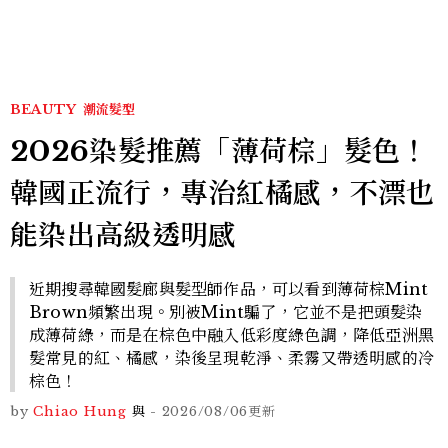
BEAUTY
潮流髮型
2026染髮推薦「薄荷棕」髮色！
韓國正流行，專治紅橘感，不漂也
能染出高級透明感
近期搜尋韓國髮廊與髮型師作品，可以看到薄荷棕Mint
Brown頻繁出現。別被Mint騙了，它並不是把頭髮染
成薄荷綠，而是在棕色中融入低彩度綠色調，降低亞洲黑
髮常見的紅、橘感，染後呈現乾淨、柔霧又帶透明感的冷
棕色！
by
Chiao Hung
與
-
2026/08/06
更新