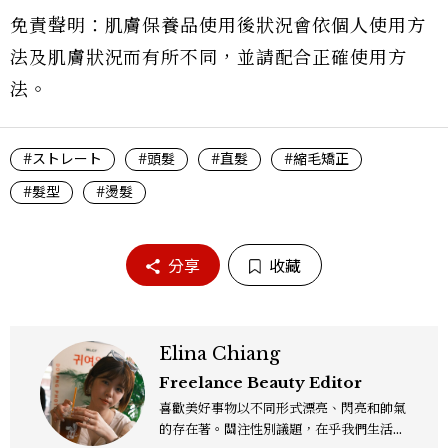
免責聲明：肌膚保養品使用後狀況會依個人使用方
法及肌膚狀況而有所不同，並請配合正確使用方
法。
#ストレート
#頭髮
#直髮
#縮毛矯正
#髮型
#燙髮
分享
收藏
Elina Chiang
Freelance Beauty Editor
喜歡美好事物以不同形式漂亮、閃亮和帥氣
的存在著。關注性別議題，在乎我們生活的