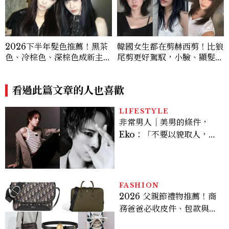
2026下半年髮色推薦！黑茶
韓國女生都在剪赫西剪！比狼
色、冷棕色、深棕色成新主
尾剪更好駕馭，小臉、顯髮量
流，髮型師推薦不用漂也顯白
一次擁有
看過此篇文章的人也喜歡
LIFESTYLE
非常男人｜美男的條件，
Eko：「不要以貌取人，內
在與外在同樣重要。」
FASHION
2026 父親節禮物推薦！商
務爸爸必收皮件、包款與鞋
履一次看