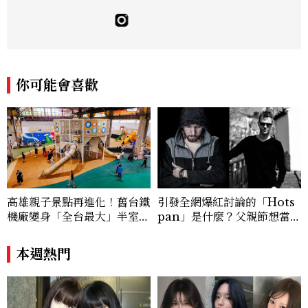
這片土地。希望我們都能成為快樂的小國小
民！Instagram：hanyunc／Contac
t：elina.chiang.work@gmail.com
你可能會喜歡
高雄親子景點再進化！舊台鐵
引發全網爆紅討論的「Hots
機廠變身「全台最大」半室內
pan」是什麼？父親節想當天
樂園，8/8開幕、30項設施免
菜老爸並不難，掌握活到老、
費玩到飽
帥到老的關鍵
本週熱門