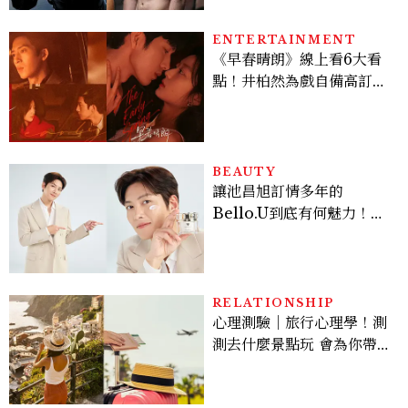
ENTERTAINMENT
《早春晴朗》線上看6大看
點！井柏然為戲自備高訂，
孫千苦等地下戀轉正，雨夜
激吻獲讚慾感天花板
BEAUTY
讓池昌旭訂情多年的
Bello.U到底有何魅力！揭
密男神發光乳霜～「肽光透
亮緊緻霜」如何打造日不落
的透亮肌，熬夜拍戲不顯疲
倦感，超神！
RELATIONSHIP
心理測驗｜旅行心理學！測
測去什麼景點玩 會為你帶來
好運