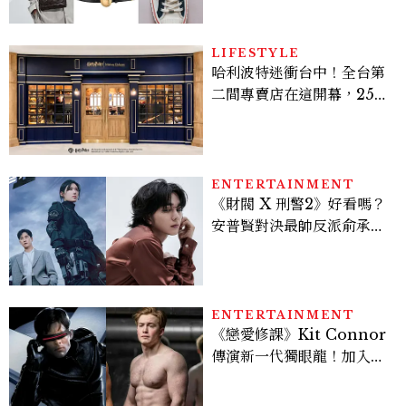
LIFESTYLE
哈利波特迷衝台中！全台第
二間專賣店在這開幕，25週
年限定周邊、托特包太值得
入手
ENTERTAINMENT
《財閥 X 刑警2》好看嗎？
安普賢對決最帥反派俞承
豪，鄭恩彩接棒女主，開專
機、刷黑卡，用錢輾壓罪犯
的陳利手回來了，這次能玩
多大？
ENTERTAINMENT
《戀愛修課》Kit Connor
傳演新一代獨眼龍！加入新
版《X戰警》，可望搭檔
Sadie Sink