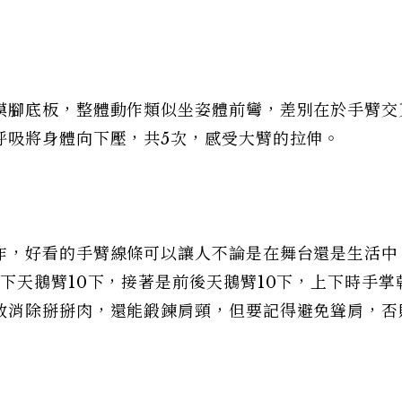
摸腳底板，整體動作類似坐姿體前彎，差別在於手臂交
呼吸將身體向下壓，共5次，感受大臂的拉伸。
作，好看的手臂線條可以讓人不論是在舞台還是生活中
下天鵝臂10下，接著是前後天鵝臂10下，上下時手掌
效消除掰掰肉，還能鍛鍊肩頸，但要記得避免聳肩，否