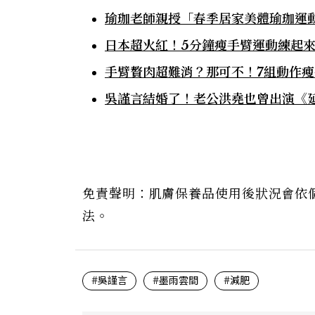
瑜珈老師親授「春季居家美體瑜珈運動
日本超火紅！5分鐘瘦手臂運動練起來
手臂贅肉超難消？那可不！7組動作
吳謹言結婚了！老公洪堯也曾出演《延
免責聲明：肌膚保養品使用後狀況會依
法。
#吳謹言
#墨雨雲間
#減肥