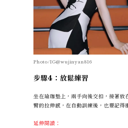
Photo/IG@wujinyan816
步驟4：放鬆練習
坐在瑜珈墊上，兩手向後交扣，接著放
臂的拉伸感，在自動訓練後，也要記得
延伸閱讀：