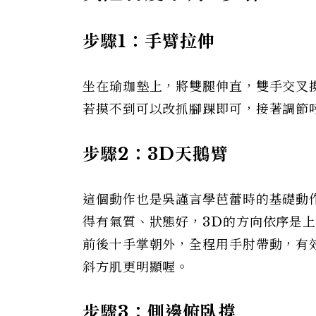
步驟1：手臂拉伸
坐在瑜珈墊上，將雙腿伸直，雙手交叉
若摸不到可以改抓腳踝即可，接著調節
步驟2：3D天鵝臂
這個動作也是吳謹言學芭蕾時的基礎動
得有氣質、狀態好，3D的方向依序是上
前後十手掌朝外，全程用手肘帶動，有
斜方肌更明顯喔。
步驟3：側邊俯臥撐