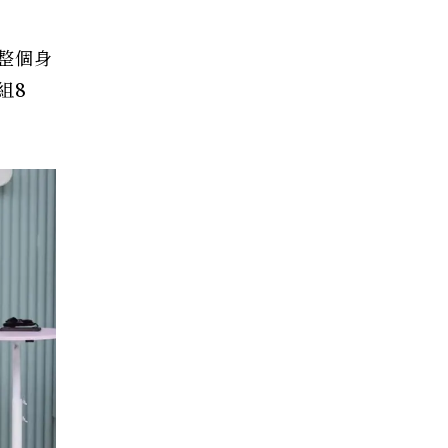
整個身
組8