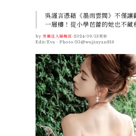
吳謹言憑藉《墨雨雲間》不僅讓
一層樓！從小學芭蕾的她也不藏
by
美麗佳人編輯部
-
2024/09/13
更新
Edit/Eva、Photo/IG@wujinyan816