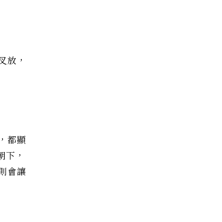
叉放，
，都顯
朝下，
則會讓