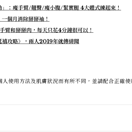
」：瘦手臂/翹臀/瘦小腹/緊實腿 4大體式練起來！
 一個月消除掰掰袖！
瘦手臂和掰掰肉，每天只花4分鐘很可以！
禧攻略》，兩人2019年就傳緋聞
個人使用方法及肌膚狀況而有所不同，並請配合正確使