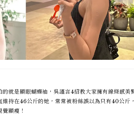
怕的就是顯眼蝴蝶袖，吳謹言4招教大家擁有線條感美
維持在46公斤的她，常常被粉絲誤以為只有40公斤
視覺顯瘦！