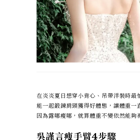
在炎炎夏日想穿小背心、吊帶洋裝時最
能一起鍛鍊肩頸獲得好體態，讓體重一直
因為露哪瘦哪，就算體重不變依然能夠
吳謹言瘦手臂4步驟