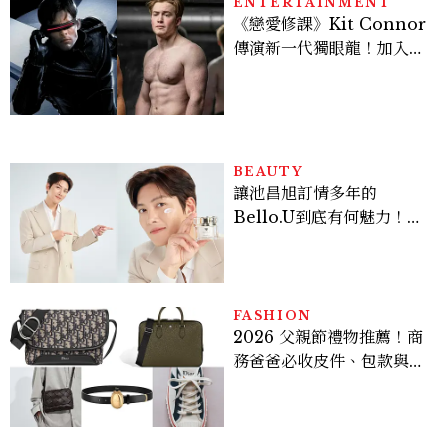
ENTERTAINMENT
《戀愛修課》Kit Connor
傳演新一代獨眼龍！加入新
版《X戰警》，可望搭檔
Sadie Sink
BEAUTY
讓池昌旭訂情多年的
Bello.U到底有何魅力！揭
密男神發光乳霜～「肽光透
亮緊緻霜」如何打造日不落
的透亮肌，熬夜拍戲不顯疲
倦感，超神！
FASHION
2026 父親節禮物推薦！商
務爸爸必收皮件、包款與鞋
履一次看