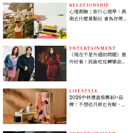
RELATIONSHIP
心理測驗｜旅行心理學！測
測去什麼景點玩 會為你帶來
好運
ENTERTAINMENT
《現在不是外遇的問題》意
外好看！抓偷吃反轉變命
案？金憓秀傳奇美腿被讚
爆、金智勳大秀腹肌，曹汝
貞雙影后飆戲，線上看7大
看點懶人包
LIFESTYLE
2026中秋禮盒推薦40+品
牌！不想送月餅也有解，送
長輩、送客戶一次挑