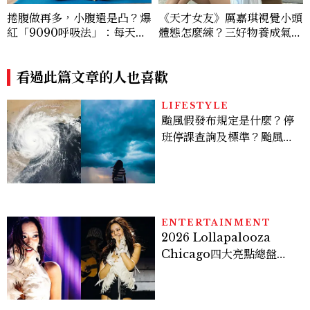
捲腹做再多，小腹還是凸？爆
《天才女友》厲嘉琪視覺小頭
紅「9090呼吸法」：每天躺
體態怎麼練？三好物養成氣血
著做3分鐘，讓站姿更挺、身
感美女，肩背訓練顯頭小又腰
形更修長
細
看過此篇文章的人也喜歡
LIFESTYLE
颱風假發布規定是什麼？停
班停課查詢及標準？颱風假
有薪水嗎、可否拒絕上班？
ENTERTAINMENT
2026 Lollapalooza
Chicago四大亮點總盤
點， JENNIE、 CORTIS
登台，K-POP擄獲全球！