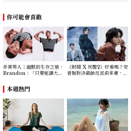
跨平台整合，長期關注國際時代脈動與社會
趨勢，從文化觀察出發，挖掘具有啟發性的
你可能會喜歡
女性故事與價值觀；同時以細膩的美學語言
與敘事張力，轉化為兼具視覺風格與思想深
度的內容。 《Marie Claire》始終以敏銳
視角與編輯直覺，引領讀者探索女性多元面
貌與生活品味風格的無限可能。
非常男人｜幽默的生存之道，
《財閥 X 刑警2》好看嗎？安
Brandon：「只要能讓大家
普賢對決最帥反派俞承豪，鄭
笑，我們就有機會玩在一起，
恩彩接棒女主，開專機、刷黑
讓敵人成為朋友。」
卡，用錢輾壓罪犯的陳利手回
本週熱門
來了，這次能玩多大？