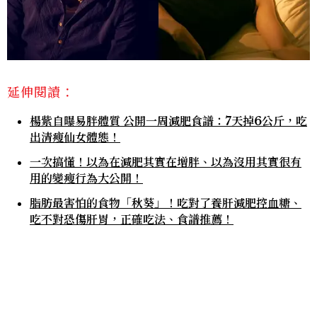
延伸閱讀：
楊紫自曝易胖體質 公開一周減肥食譜：7天掉6公斤，吃
出清瘦仙女體態！
一次搞懂！以為在減肥其實在增胖、以為沒用其實很有
用的變瘦行為大公開！
脂肪最害怕的食物「秋葵」！吃對了養肝減肥控血糖、
吃不對恐傷肝胃，正確吃法、食譜推薦！