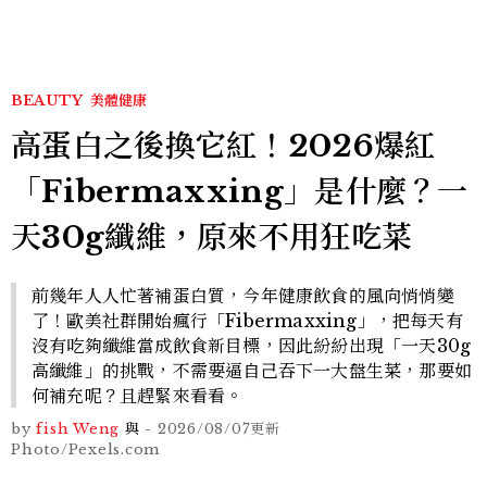
BEAUTY
美體健康
高蛋白之後換它紅！2026爆紅
「Fibermaxxing」是什麼？一
天30g纖維，原來不用狂吃菜
前幾年人人忙著補蛋白質，今年健康飲食的風向悄悄變
了！歐美社群開始瘋行「Fibermaxxing」，把每天有
沒有吃夠纖維當成飲食新目標，因此紛紛出現「一天30g
高纖維」的挑戰，不需要逼自己吞下一大盤生菜，那要如
何補充呢？且趕緊來看看。
by
fish Weng
與
-
2026/08/07
更新
Photo/Pexels.com