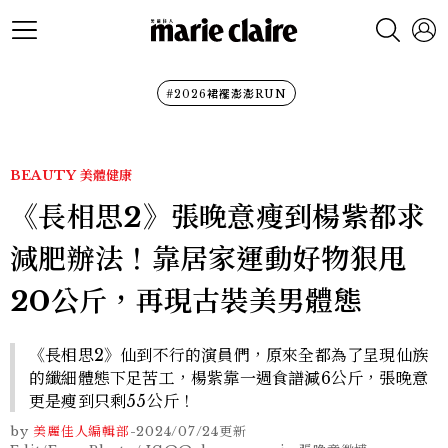
#2026裙襬澎澎RUN
BEAUTY
美體健康
《長相思2》張晚意瘦到楊紫都求
減肥辦法！靠居家運動好物狠甩
20公斤，再現古裝美男體態
《長相思2》仙到不行的演員們，原來全都為了呈現仙族
的纖細體態下足苦工，楊紫靠一週食譜減6公斤，張晚意
更是瘦到只剩55公斤！
by
美麗佳人編輯部
-
2024/07/24
更新