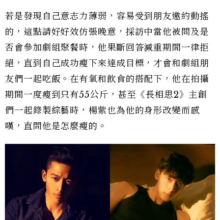
若是發現自己意志力薄弱，容易受到朋友邀約動搖
的，這點請好好效仿張晚意，採訪中當他被問及是
否會參加劇組聚餐時，他果斷回答減重期間一律拒
絕，直到自己成功瘦下來達成目標，才會和劇組朋
友們一起吃飯。在有氧和飲食的搭配下，他在拍攝
期間一度瘦到只有55公斤，甚至《長相思2》主創
們一起錄製綜藝時，楊紫也為他的身形改變而感
嘆，直問他是怎麼瘦的。