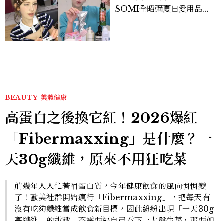
SOMI全昭彌夏日愛用品公
開，防曬、護髮、止汗、頭
皮保養10款好物一次看
BEAUTY
美體健康
高蛋白之後換它紅！2026爆紅
「Fibermaxxing」是什麼？一
天30g纖維，原來不用狂吃菜
前幾年人人忙著補蛋白質，今年健康飲食的風向悄悄變
了！歐美社群開始瘋行「Fibermaxxing」，把每天有
沒有吃夠纖維當成飲食新目標，因此紛紛出現「一天30g
高纖維」的挑戰，不需要逼自己吞下一大盤生菜，那要如