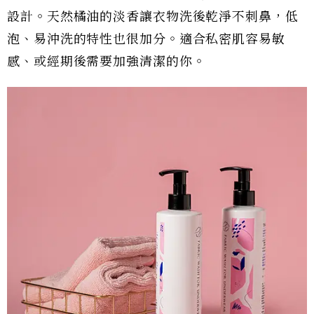
設計。天然橘油的淡香讓衣物洗後乾淨不刺鼻，低
泡、易沖洗的特性也很加分。適合私密肌容易敏
感、或經期後需要加強清潔的你。