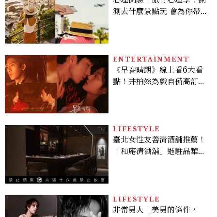
測去什麼景點玩 會為你帶來
好運
ENTERTAINMENT
《早春晴朗》線上看6大看
點！井柏然為戲自備高訂，
孫千苦等地下戀轉正，雨夜
激吻獲讚慾感天花板
LIFESTYLE
臺北女性友善清酒舖推薦！
「和庵清酒舖」進駐晶華酒
店：首創五行心情選酒、單
杯180元起輕鬆微醺
LIFESTYLE
非常男人｜美男的條件，