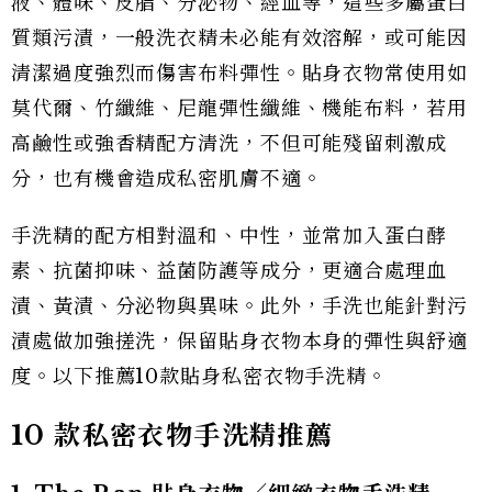
液、體味、皮脂、分泌物、經血等，這些多屬蛋白
質類污漬，一般洗衣精未必能有效溶解，或可能因
清潔過度強烈而傷害布料彈性。貼身衣物常使用如
莫代爾、竹纖維、尼龍彈性纖維、機能布料，若用
高鹼性或強香精配方清洗，不但可能殘留刺激成
分，也有機會造成私密肌膚不適。
手洗精的配方相對溫和、中性，並常加入蛋白酵
素、抗菌抑味、益菌防護等成分，更適合處理血
漬、黃漬、分泌物與異味。此外，手洗也能針對污
漬處做加強搓洗，保留貼身衣物本身的彈性與舒適
度。以下推薦10款貼身私密衣物手洗精。
10 款私密衣物手洗精推薦