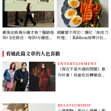
飯後走路幾分鐘才夠？醫師推
胡蘿蔔不用切！爆紅「削皮刀
30-2走路法：每30分鐘起身
料理」：Ribbon絲帶沙拉、
2分鐘，降血糖效果等同有氧
辣蜂蜜胡蘿蔔，在家也能完成
運動
看過此篇文章的人也喜歡
ENTERTAINMENT
《現在不是外遇的問題》意
外好看！抓偷吃反轉變命
案？金憓秀傳奇美腿被讚
爆、金智勳大秀腹肌，曹汝
貞雙影后飆戲，線上看7大
看點懶人包
RELATIONSHIP
心理測驗｜旅行心理學！測