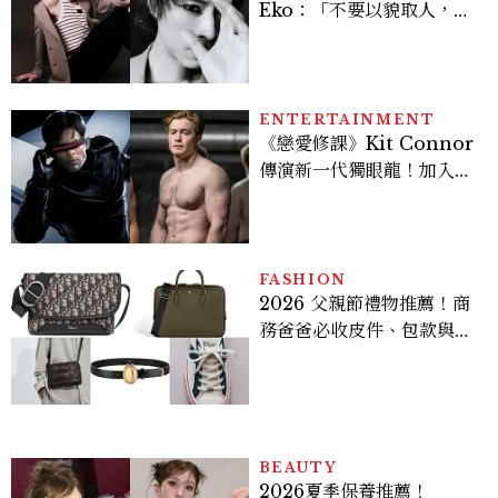
Eko：「不要以貌取人，內
在與外在同樣重要。」
ENTERTAINMENT
《戀愛修課》Kit Connor
傳演新一代獨眼龍！加入新
版《X戰警》，可望搭檔
Sadie Sink
FASHION
2026 父親節禮物推薦！商
務爸爸必收皮件、包款與鞋
履一次看
BEAUTY
2026夏季保養推薦！