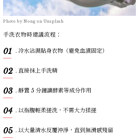
Photo by Nong on Unsplash
手洗衣物時建議流程：
01
. 冷水沾濕貼身衣物（避免血漬固定）
02
. 直接抹上手洗精
03
. 靜置 5 分鐘讓酵素等成分作用
04
. 以指腹輕柔搓洗，不需大力揉搓
05
. 以大量清水反覆沖淨，直到無滑感殘留