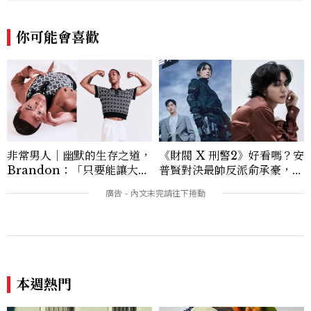
你可能會喜歡
非常男人｜幽默的生存之道，
《財閥 X 刑警2》好看嗎？安
Brandon：「只要能讓大家
普賢對決最帥反派俞承豪，鄭
笑，我們就有機會玩在一起，
恩彩接棒女主，開專機、刷黑
讓敵人成為朋友。」
卡，用錢輾壓罪犯的陳利手回
來了，這次能玩多大？
本週熱門