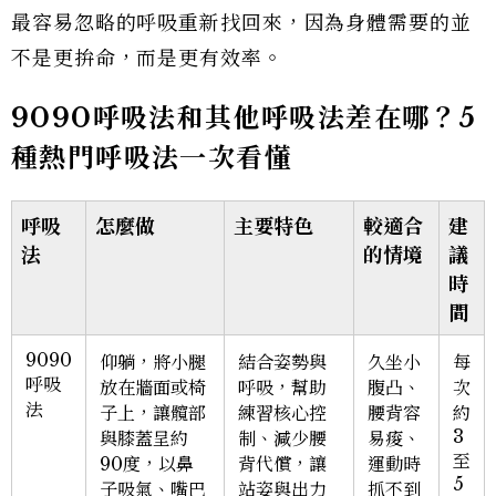
最容易忽略的呼吸重新找回來，因為身體需要的並
不是更拚命，而是更有效率。
9090呼吸法和其他呼吸法差在哪？5
種熱門呼吸法一次看懂
呼吸
怎麼做
主要特色
較適合
建
法
的情境
議
時
間
9090
仰躺，將小腿
結合姿勢與
久坐小
每
呼吸
放在牆面或椅
呼吸，幫助
腹凸、
次
法
子上，讓髖部
練習核心控
腰背容
約
3
與膝蓋呈約
制、減少腰
易痠、
至
90度，以鼻
背代償，讓
運動時
5
子吸氣、嘴巴
站姿與出力
抓不到