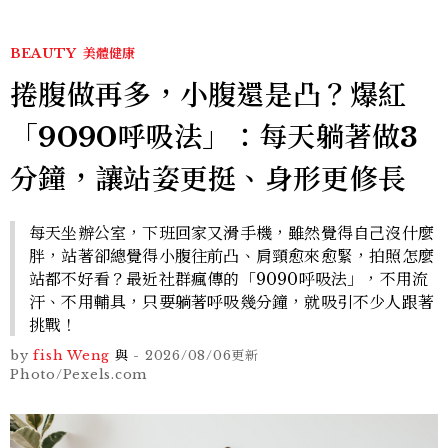
BEAUTY
美體健康
捲腹做再多，小腹還是凸？爆紅
「9090呼吸法」：每天躺著做3
分鐘，讓站姿更挺、身形更修長
每天坐辦公室，下班回家又滑手機，雖然覺得自己沒什麼
胖，站著卻總覺得小腹往前凸、肩頸愈來愈緊，拍照怎麼
站都不好看？最近社群瘋傳的「9090呼吸法」，不用流
汗、不用輔具，只要躺著呼吸幾分鐘，就吸引不少人跟著
挑戰！
by
fish Weng
與
-
2026/08/06
更新
Photo/Pexels.com