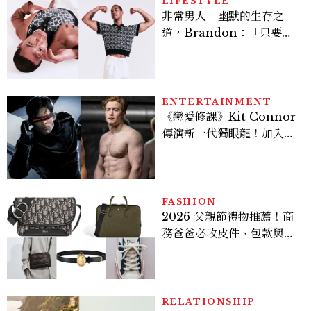
LIFESTYLE
非常男人｜幽默的生存之
道，Brandon：「只要能
讓大家笑，我們就有機會玩
在一起，讓敵人成為朋
友。」
ENTERTAINMENT
《戀愛修課》Kit Connor
傳演新一代獨眼龍！加入新
版《X戰警》，可望搭檔
Sadie Sink
FASHION
2026 父親節禮物推薦！商
務爸爸必收皮件、包款與鞋
履一次看
RELATIONSHIP