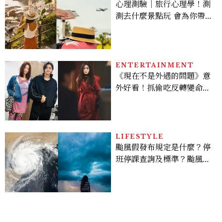
心理測驗｜旅行心理學！測
測去什麼景點玩 會為你帶來
好運
ENTERTAINMENT
《現在不是外遇的問題》意
外好看！抓偷吃反轉變命
案？金憓秀傳奇美腿被讚
爆、金智勳大秀腹肌，曹汝
貞雙影后飆戲，線上看7大
看點懶人包
LIFESTYLE
颱風假發布規定是什麼？停
班停課查詢及標準？颱風假
有薪水嗎、可否拒絕上班？