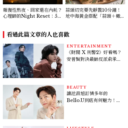
報復性熬夜、回家還在內耗？
蒜頭切完要先靜置10分鐘！
心理師的Night Reset：5個
地中海黃金搭配「蒜頭＋橄欖
習慣讓夜晚真正屬於自己
油」4大功效，正確吃法營養
師解析
看過此篇文章的人也喜歡
ENTERTAINMENT
《財閥 X 刑警2》好看嗎？
安普賢對決最帥反派俞承
豪，鄭恩彩接棒女主，開專
機、刷黑卡，用錢輾壓罪犯
的陳利手回來了，這次能玩
多大？
BEAUTY
讓池昌旭訂情多年的
Bello.U到底有何魅力！揭
密男神發光乳霜～「肽光透
亮緊緻霜」如何打造日不落
的透亮肌，熬夜拍戲不顯疲
倦感，超神！