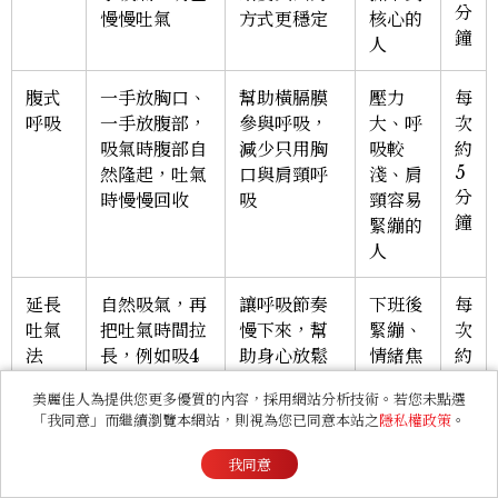
分
慢慢吐氣
方式更穩定
核心的
鐘
人
腹式
一手放胸口、
幫助橫膈膜
壓力
每
呼吸
一手放腹部，
參與呼吸，
大、呼
次
吸氣時腹部自
減少只用胸
吸較
約
5
然隆起，吐氣
口與肩頸呼
淺、肩
分
時慢慢回收
吸
頸容易
鐘
緊繃的
人
延長
自然吸氣，再
讓呼吸節奏
下班後
每
吐氣
把吐氣時間拉
慢下來，幫
緊繃、
次
法
長，例如吸4
助身心放鬆
情緒焦
約
2
秒、吐6秒
躁、睡
美麗佳人為提供您更多優質的內容，採用網站分析技術。若您未點選
至
前腦袋
「我同意」而繼續瀏覽本網站，則視為您已同意本站之
隱私權政策
。
5
停不下
分
來的人
我同意
鐘