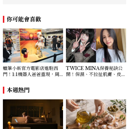
物 ! olivia_jiang@mctw.com.tw
你可能會喜歡
蠟筆小新官方電影店進駐西
TWICE MINA保養秘訣公
門！1:1機器人爸爸重現，周
開！保濕、不拉扯肌膚、皮拉
邊亮點與地點一次看
提斯，6個日常習慣養出牛奶
肌
本週熱門