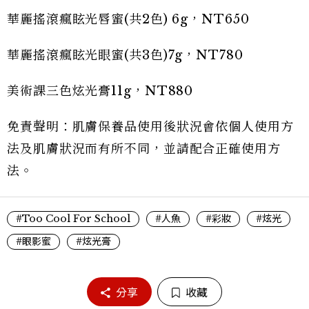
華麗搖滾瘋眩光唇蜜(共2色) 6g，NT650
華麗搖滾瘋眩光眼蜜(共3色)7g，NT780
美術課三色炫光膏11g，NT880
免責聲明：肌膚保養品使用後狀況會依個人使用方
法及肌膚狀況而有所不同，並請配合正確使用方
法。
#Too Cool For School
#人魚
#彩妝
#炫光
#眼影蜜
#炫光膏
分享
收藏