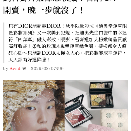
開賣，晚一步就沒了！
只有DIOR能超越DIOR！秋季限量彩妝《迪奧幸運草限
量彩妝系列》又一次美到犯規，把迪奧先生口袋中的幸運
符「四葉草」融入彩妝，眼影、唇膏還加入粉嫩精品質感
高訂收袋！柔和的玫瑰木&幸運草綠色調，樣樣都令人瘋
狂心動～只能說DIOR太懂女人心，把彩妝變成幸運符，
天天都有好運降臨！
by
Avril
與
-
2026/08/07
更新