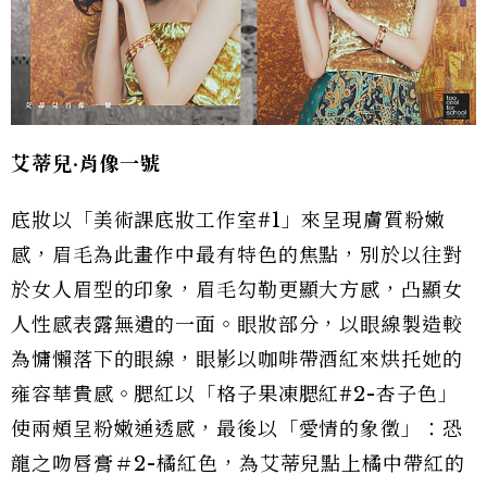
艾蒂兒·肖像一號
底妝以「美術課底妝工作室#1」來呈現膚質粉嫩
感，眉毛為此畫作中最有特色的焦點，別於以往對
於女人眉型的印象，眉毛勾勒更顯大方感，凸顯女
人性感表露無遺的一面。眼妝部分，以眼線製造較
為慵懶落下的眼線，眼影以咖啡帶酒紅來烘托她的
雍容華貴感。腮紅以「格子果凍腮紅#2-杏子色」
使兩頰呈粉嫩通透感，最後以「愛情的象徵」：恐
龍之吻唇膏＃2-橘紅色，為艾蒂兒點上橘中帶紅的