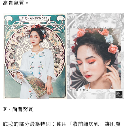
高貴氣質。
F‧尚普努瓦
底妝的部分最為特別：使用「妝前飾底乳」讓肌膚