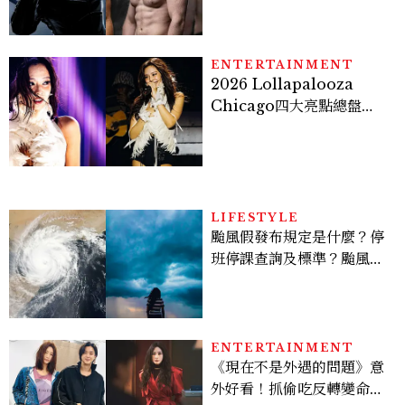
Sadie Sink
ENTERTAINMENT
2026 Lollapalooza
Chicago四大亮點總盤
點， JENNIE、 CORTIS
登台，K-POP擄獲全球！
LIFESTYLE
颱風假發布規定是什麼？停
班停課查詢及標準？颱風假
有薪水嗎、可否拒絕上班？
ENTERTAINMENT
《現在不是外遇的問題》意
外好看！抓偷吃反轉變命