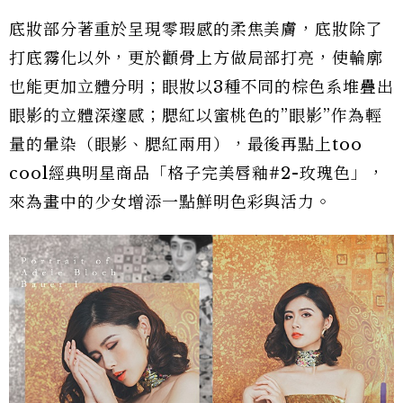
底妝部分著重於呈現零瑕感的柔焦美膚，底妝除了
打底霧化以外，更於顴骨上方做局部打亮，使輪廓
也能更加立體分明；眼妝以3種不同的棕色系堆疊出
眼影的立體深邃感；腮紅以蜜桃色的”眼影”作為輕
量的暈染（眼影、腮紅兩用），最後再點上too
cool經典明星商品「格子完美唇釉#2-玫瑰色」，
來為畫中的少女增添一點鮮明色彩與活力。