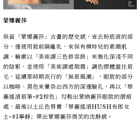
蒙娜麗莎
保留「蒙娜麗莎」古畫的歷史感，省去粉底液的部
分，僅使用妝前隔離乳，來保有模特兒的素顏肌
調，輪廓以「美術課三色修容餅」來強化深淺不同
的陰影，並使用「美術課遮瑕霜」調色膠體蓋住眉
毛，延續那時期流行的「無眉風潮」，眼妝的部分
以咖啡、黑色來暈染出西方的深邃臉孔，再以「華
麗搖滾眉筆-#2棕色」勾勒出蒙納麗莎眼妝的摺痕
處，最後以土丘色唇膏「華麗搖滾HUSH布郎女
士-#1寧靜」帶出蒙娜麗莎微笑的沈靜感。