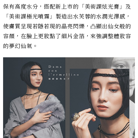
保有高度水分，搭配新上市的「美術課炫光膏」及
「美術課極光噴霧」製造出水芙蓉的水潤光澤感，
使膚質呈現若隱若現的晶亮閃爍，凸顯出仙女般的
容顏，在臉上更妝點了細片金箔，來強調整體妝容
的夢幻仙氣。