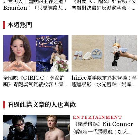
非常男人｜幽默的生存之道，
《財閥 X 刑警2》好看嗎？安
Brandon：「只要能讓大家
普賢對決最帥反派俞承豪，鄭
笑，我們就有機會玩在一起，
恩彩接棒女主，開專機、刷黑
讓敵人成為朋友。」
卡，用錢輾壓罪犯的陳利手回
本週熱門
來了，這次能玩多大？
全昭映《GIRIGO：奪命許
hince夏季限定彩妝登場！半
願》青龍獎氧氣感妝容！清純
煙燻眼影、水光唇釉、奶霜腮
不失端莊，4個妝容重點一次
紅、柔霧氣墊推薦，Chill V
看
oyage 系列一次看
看過此篇文章的人也喜歡
ENTERTAINMENT
《戀愛修課》Kit Connor
傳演新一代獨眼龍！加入新
版《X戰警》，可望搭檔