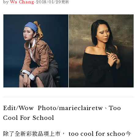
by
Wa Chang
-
2018/01/29
更新
Edit/Wow Photo/marieclairetw、Too
Cool For School
除了全新彩妝品項上市， too cool for schoo今