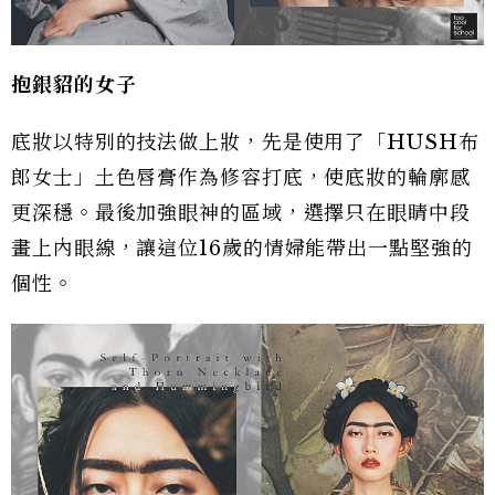
抱銀貂的女子
底妝以特別的技法做上妝，先是使用了「HUSH布
郎女士」土色唇膏作為修容打底，使底妝的輪廓感
更深穩。最後加強眼神的區域，選擇只在眼睛中段
畫上內眼線，讓這位16歲的情婦能帶出一點堅強的
個性。