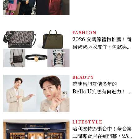
案？金憓秀傳奇美腿被讚
爆、金智勳大秀腹肌，曹汝
貞雙影后飆戲，線上看7大
看點懶人包
FASHION
2026 父親節禮物推薦！商
務爸爸必收皮件、包款與鞋
履一次看
BEAUTY
讓池昌旭訂情多年的
Bello.U到底有何魅力！揭
密男神發光乳霜～「肽光透
亮緊緻霜」如何打造日不落
的透亮肌，熬夜拍戲不顯疲
倦感，超神！
LIFESTYLE
哈利波特迷衝台中！全台第
二間專賣店在這開幕，25週