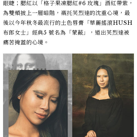
眼睫；腮紅以「格子果凍腮紅#6 玫瑰」酒紅帶紫，
為雙頰披上一層暗階，襯托芙烈達的沈重心境，最
後以今年秋冬最流行的土色唇膏「華麗搖滾HUSH
布郎女士」經典5 號名為「蒙蔽」，道出芙烈達被
痛苦掩蓋的心境。