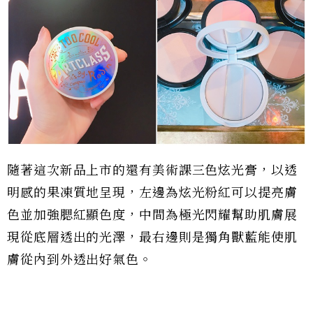
隨著這次新品上市的還有美術課三色炫光膏，以透
明感的果凍質地呈現，左邊為炫光粉紅可以提亮膚
色並加強腮紅顯色度，中間為極光閃耀幫助肌膚展
現從底層透出的光澤，最右邊則是獨角獸藍能使肌
膚從內到外透出好氣色。