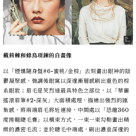
戴荊棘和蜂鳥項鍊的自畫像
以「煙燻隨身盤#6-蜜桃/金棕」去刻畫出眼神的陰
鬱凝聚感，強調後眼窩以深邃漸層感刷出重色的棕
系眼妝；眉毛是芙烈達最具特色之部位，以「華麗
搖滾眉筆#2-深灰」大面積處理，描繪出強烈的匯
集感，將兩端眉毛將近連接，中間處以「恐龍360
度捲翹睫毛膏」以橫束方式，一束一束勾勒畫出精
緻的濃密毛流；並於睫毛中端處，刷出濃垂深邃的