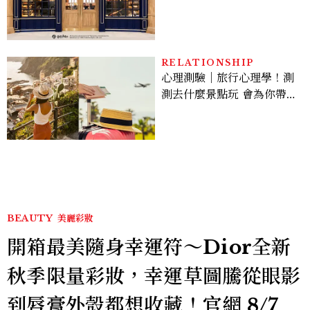
年限定周邊、托特包太值得
入手
RELATIONSHIP
心理測驗｜旅行心理學！測
測去什麼景點玩 會為你帶來
好運
BEAUTY
美麗彩妝
開箱最美隨身幸運符～Dior全新
秋季限量彩妝，幸運草圖騰從眼影
到唇膏外殼都想收藏！官網 8/7