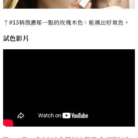
↑#15稍微濃郁一點的玫瑰木色，能襯出好氣色。
試色影片