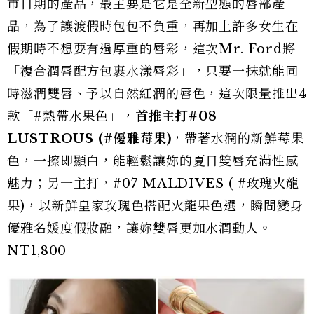
市日期的產品，最主要是它是全新型態的唇部產
品，為了讓渡假時包包不負重，再加上許多女生在
假期時不想要有過厚重的唇彩，這次Mr. Ford將
「複合潤唇配方包裹水漾唇彩」，只要一抹就能同
時滋潤雙唇、予以自然紅潤的唇色，這次限量推出4
款「#熱帶水果色」，
首推主打
#08
LUSTROUS (#
優雅莓果)
，帶著水潤的新鮮莓果
色，一擦即顯白，能輕鬆讓妳的夏日雙唇充滿性感
魅力；另一主打，#07 MALDIVES ( #玫瑰火龍
果)，以新鮮皇家玫瑰色搭配火龍果色選，瞬間變身
優雅名媛度假妝融，讓妳雙唇更加水潤動人。
NT1,800