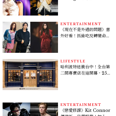
點， JENNIE、 CORTIS
登台，K-POP擄獲全球！
ENTERTAINMENT
《現在不是外遇的問題》意
外好看！抓偷吃反轉變命
案？金憓秀傳奇美腿被讚
爆、金智勳大秀腹肌，曹汝
貞雙影后飆戲，線上看7大
看點懶人包
LIFESTYLE
哈利波特迷衝台中！全台第
二間專賣店在這開幕，25週
年限定周邊、托特包太值得
入手
ENTERTAINMENT
《戀愛修課》Kit Connor