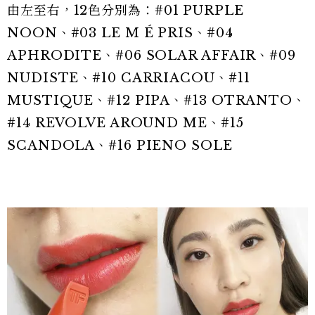
由左至右，12色分別為：#01 PURPLE
NOON、#03 LE M É PRIS、#04
APHRODITE、#06 SOLAR AFFAIR、#09
NUDISTE、#10 CARRIACOU、#11
MUSTIQUE、#12 PIPA、#13 OTRANTO、
#14 REVOLVE AROUND ME、#15
SCANDOLA、#16 PIENO SOLE