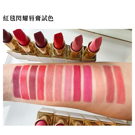
紅毯閃耀唇膏試色