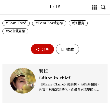
1
/
18
#Tom Ford
#Tom Ford彩妝
#潤唇膏
#Soleil夏妝
分享
收藏
賽拉
Editor-in-chief
《Marie Claire》總編輯。 我始終相信，
內容不只是記錄時代，而是參與改變的力
量。我期望成為「激發者」、「協助者」與
「堅持者」，持續嘗試新事物，帶領讀者探
索表象下的真正意義。無論是時尚、文化或