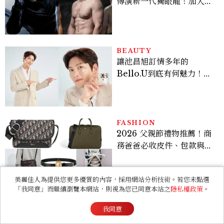
傳演新一代獨眼龍！加入新
版《X戰警》，可望搭檔
Sadie Sink
BEAUTY
讓池昌旭訂情多年的
Bello.U到底有何魅力！揭
密男神發光乳霜～「肽光透
亮緊緻霜」如何打造日不落
的透亮肌，熬夜拍戲不顯疲
倦感，超神！
FASHION
2026 父親節禮物推薦！商
務爸爸必收皮件、包款與鞋
履一次看
美麗佳人為提供您更多優質的內容，採用網站分析技術。若您未點選
「我同意」而繼續瀏覽本網站，則視為您已同意本站之
隱私權政策
。
LIFESTYLE
颱風假發布規定是什麼？停
我同意
班停課查詢及標準？颱風假