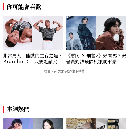
女性觀點，我們追求的不只是潮流本身，而
你可能會喜歡
是背後的脈絡與意義。期盼透過每一篇報導
內容，帶來啟發思考、鼓舞人心的作品，讓
《美麗佳人》持續成為一本具影響力與溫度
的雜誌。
非常男人｜幽默的生存之道，
《財閥 X 刑警2》好看嗎？安
Brandon：「只要能讓大家
普賢對決最帥反派俞承豪，鄭
笑，我們就有機會玩在一起，
恩彩接棒女主，開專機、刷黑
讓敵人成為朋友。」
卡，用錢輾壓罪犯的陳利手回
來了，這次能玩多大？
本週熱門