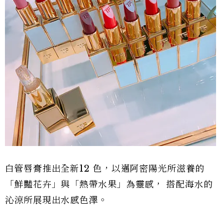
白管唇膏推出全新12 色，以邁阿密陽光所滋養的
「鮮豔花卉」與「熱帶水果」為靈感， 搭配海水的
沁涼所展現出水感色澤。