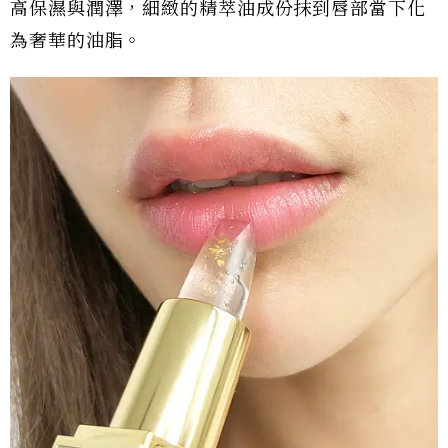
高保濕與潤澤，細緻的精萃油成份抹到唇部當下化
為奢華的油脂。