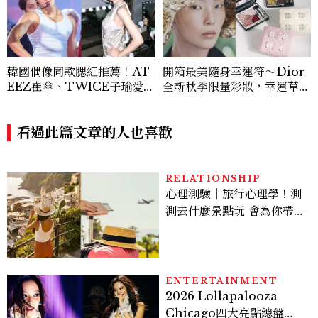
韓國偶像同款腮紅推薦！AT
開箱最美隨身幸運符～Dior
EEZ崔傘、TWICE子瑜愛用
全新秋季限量彩妝，幸運草圖
款，打造夏日「曬傷妝」
騰從眼影到唇膏外殼都想收
藏！官網 8/7 開賣，晚一步
看過此篇文章的人也喜歡
就沒了！
RELATIONSHIP
心理測驗｜旅行心理學！測
測去什麼景點玩 會為你帶來
好運
ENTERTAINMENT
2026 Lollapalooza
Chicago四大亮點總盤