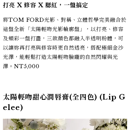
打亮 X 修容 X 腮紅，一盤搞定
將TOM FORD光影、對稱、立體哲學完美融合於
這盤全新「太陽輕吻光影輪廓盤」，以打亮、修容
及頰彩一盤打盡，三款顏色都融入半透明粉體，可
以讓妳再打亮與修容時更自然透亮，搭配極細金沙
光澤，能輕鬆打造太陽輕吻臉龐的自然閃耀與光
澤。NT5,000
太陽輕吻甜心潤唇膏(全四色) (
Lip G
elee)