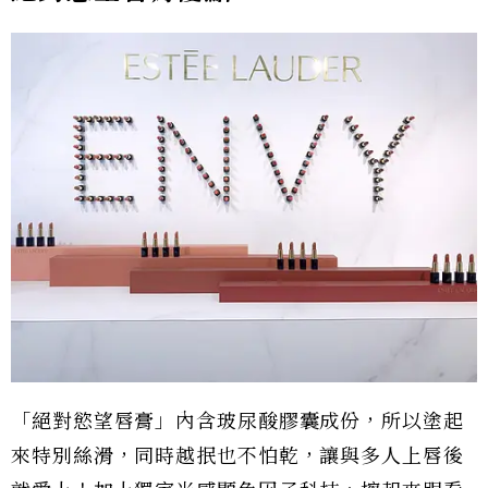
「絕對慾望唇膏」內含玻尿酸膠囊成份，所以塗起
來特別絲滑，同時越抿也不怕乾，讓與多人上唇後