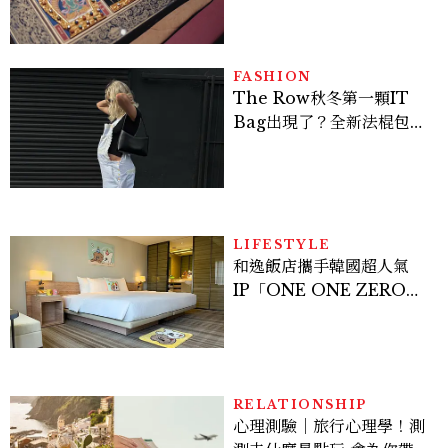
＆參觀攻略一次看
FASHION
The Row秋冬第一顆IT
Bag出現了？全新法棍包
「Alma」，極簡控又要開
始排隊了
LIFESTYLE
和逸飯店攜手韓國超人氣
IP「ONE ONE ZERO
SEVEN」，打造療癒系快
樂狗狗主題房！全台獨家客
房、聯名好禮一次收藏
RELATIONSHIP
心理測驗｜旅行心理學！測