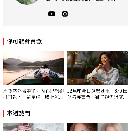
報導，同時兼顧社群操作。寫作範圍持續深
耕彩妝、保養、香氛、頭髮...等與美有關的
面向。擅長以細膩敏銳的觀察力，深入報導
品牌理念與最新產品趨勢，將專業知識轉化
為貼近讀者日常的實用建議。持續關注美容
產業的創新動態，從配方科學到永續發展等
你可能會喜歡
等。Contact：chiao_hung@mctw.co
m.tw
水瓶座外表隨和，內心思想卻
12星座今日運勢速報｜8/6牡
很固執，「這星座」嘴上說都
羊拓展事業、獅子避免過度借
可以，最後還是照自己的方式
貸
選！12星座最難被改變的一
本週熱門
面