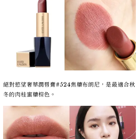
絕對慾望奢華潤唇膏#524焦糖布朗尼，是最適合秋
冬的肉桂蜜糖棕色。