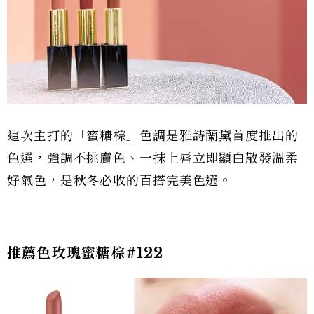
這次主打的「蜜糖棕」色調是雅詩蘭黛首度推出的
色選，強調不挑膚色、一抹上唇立即顯白散發溫柔
好氣色，是秋冬必收的百搭完美色選。
推薦色玫瑰蜜糖棕#122