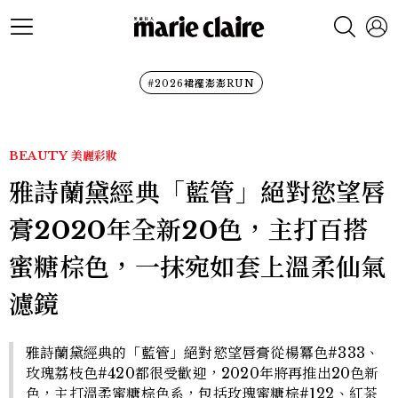
#2026裙襬澎澎RUN
BEAUTY
美麗彩妝
雅詩蘭黛經典「藍管」絕對慾望唇
膏2020年全新20色，主打百搭
蜜糖棕色，一抹宛如套上溫柔仙氣
濾鏡
雅詩蘭黛經典的「藍管」絕對慾望唇膏從楊冪色#333、
玫瑰荔枝色#420都很受歡迎，2020年將再推出20色新
色，主打溫柔蜜糖棕色系，包括玫瑰蜜糖棕#122、紅茶