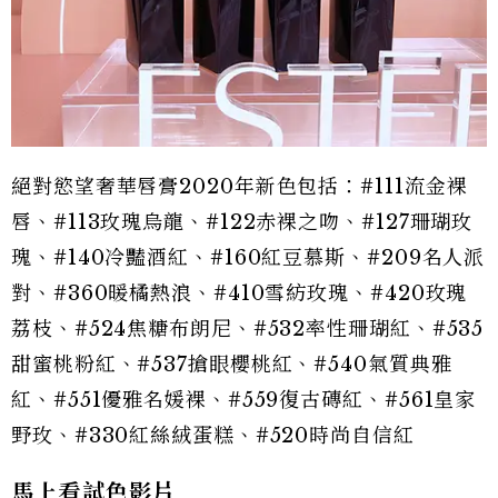
絕對慾望奢華唇膏2020年新色包括：#111流金裸
唇、#113玫瑰烏龍、#122赤裸之吻、#127珊瑚玫
瑰、#140冷豔酒紅、#160紅豆慕斯、#209名人派
對、#360暖橘熱浪、#410雪紡玫瑰、#420玫瑰
荔枝、#524焦糖布朗尼、#532率性珊瑚紅、#535
甜蜜桃粉紅、#537搶眼櫻桃紅、#540氣質典雅
紅、#551優雅名媛裸、#559復古磚紅、#561皇家
野玫、#330紅絲絨蛋糕、#520時尚自信紅
馬上看試色影片