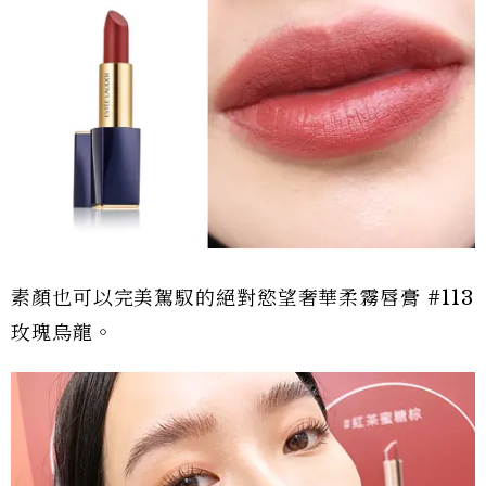
素顏也可以完美駕馭的絕對慾望奢華柔霧唇膏 #113
玫瑰烏龍。