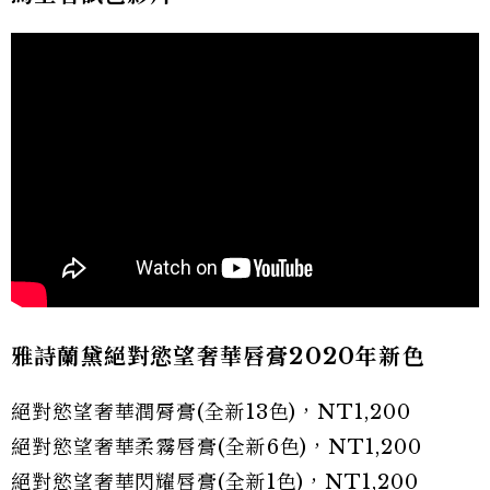
雅詩蘭黛絕對慾望奢華唇膏2020
年新色
絕對慾望奢華潤脣膏(全新13色)，NT1,200
絕對慾望奢華柔霧唇膏(全新6色)，NT1,200
絕對慾望奢華閃耀唇膏(全新1色)，NT1,200