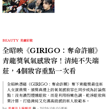
Stray Kids、ATEEZ等
28組卡司、線上播出時間一
次看
BEAUTY
美麗彩妝
全昭映《GIRIGO：奪命許願》
青龍獎氧氣感妝容！清純不失端
莊，4個妝容重點一次看
全昭映憑藉《GIRIGO：奪命許願》奪下青龍獎最佳新
人女演員獎，頒獎典禮上的氧氣感妝容也同步成為討論焦
點！沒有濃烈煙燻眼妝，而是利用粉嫩色調、乾淨眼妝與
果汁唇，打造清純又充滿高級感的新人妝範本。
by
美麗佳人編輯部
與
-
2026/08/05
更新