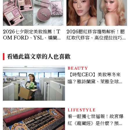
2026七夕限定美妝推薦！T
2026腮紅修容趨勢解析！腮
OM FORD、YSL、嬌蘭、
紅取代修容、高位提拉技巧，
契爾氏浪漫新品一次看
編輯精選5款專櫃腮紅推薦
看過此篇文章的人也喜歡
BEAUTY
【時髦CEO】美妝寒冬來
臨？雅詩蘭黛、萊雅全球裁
員＋關閉官網，下一步計畫
曝光
LIFESTYLE
看一眼獲七世福報！故宮爆
紅《龍藏經》是什麼？預約