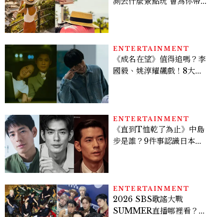
測去什麼景點玩 會為你帶來
好運
ENTERTAINMENT
《成名在望》值得追嗎？李
國毅、姚淳耀飆戲！8大看
點與網友殘酷評價：節奏太
慢、犯人太好猜？
ENTERTAINMENT
《直到T恤乾了為止》中島
步是誰？9件事認識日本
「昭和臉」男星：大文豪玄
孫、《地獄占星師》關鍵人
物
ENTERTAINMENT
2026 SBS歌謠大戰
SUMMER直播哪裡看？