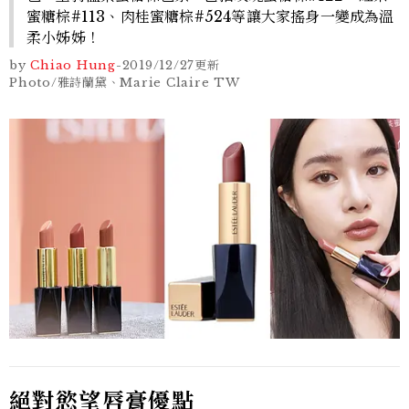
蜜糖棕#113、肉桂蜜糖棕#524等讓大家搖身一變成為溫
柔小姊姊！
by
Chiao Hung
-
2019/12/27
更新
Photo/雅詩蘭黛、Marie Claire TW
絕對慾望唇膏優點