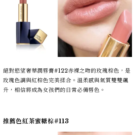
絕對慾望奢華潤唇膏#122赤裸之吻的玫瑰棕色，是
玫瑰色調與紅棕色完美揉合。溫柔感與氣質雙雙飆
升，相信將成為女孩們的日常必備唇色。
推薦色紅茶蜜糖棕#113