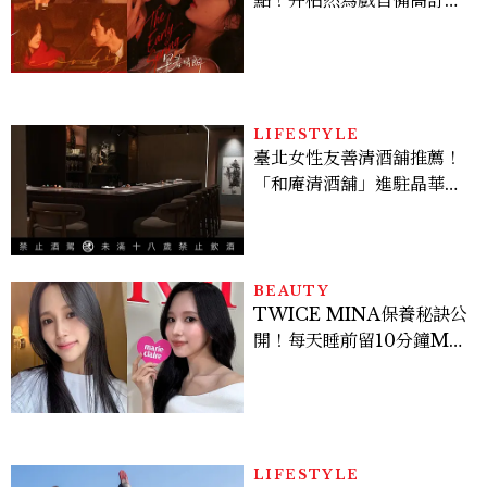
點！井柏然為戲自備高訂，
孫千苦等地下戀轉正，雨夜
激吻獲讚慾感天花板
LIFESTYLE
臺北女性友善清酒舖推薦！
「和庵清酒舖」進駐晶華酒
店：首創五行心情選酒、單
杯180元起輕鬆微醺
BEAUTY
TWICE MINA保養秘訣公
開！每天睡前留10分鐘ME
TIME、定期皮拉提斯，6
個日常習慣養出牛奶肌
LIFESTYLE