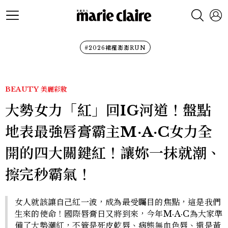
#2026裙襬澎澎RUN
BEAUTY
美麗彩妝
大勢女力「紅」回IG河道！盤點
地表最強唇膏霸主M·A·C女力全
開的四大關鍵紅！讓妳一抹就潮、
擦完秒霸氣！
女人就該讓自己紅一波，成為最受矚目的焦點，這是我們
生來的使命！國際唇膏日又將到來，今年M·A·C為大家準
備了大勢潮紅，不管是死皮乾唇、病態無血色唇、還是黃