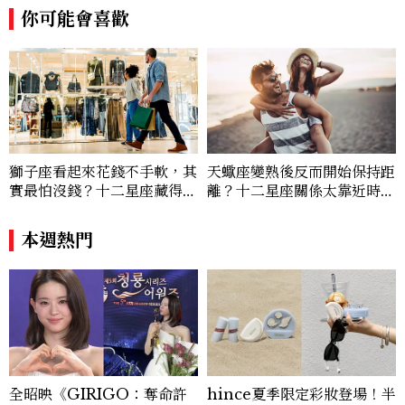
你可能會喜歡
獅子座看起來花錢不手軟，其
天蠍座變熟後反而開始保持距
實最怕沒錢？十二星座藏得最
離？十二星座關係太靠近時最
深的金錢焦慮，「這星座」比
怕發生的事，「這星座」一有
價半天，最後卻買最貴的
壓力就先躲起來
本週熱門
全昭映《GIRIGO：奪命許
hince夏季限定彩妝登場！半