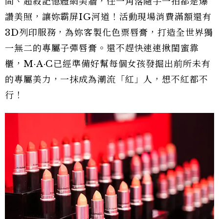
間、超殺記憶體網美牆，任一角落隨手一拍都是爆
讚美照，讓妳霸屏IG河道！活動現場消費滿額還有
3D列印服務，為妳客製化色票唇膏，打造全世界獨
一無二的專屬子彈唇膏。還不趕快速速揪閨蜜靠
櫃，M·A·C已經準備好幫每個女孩發掘出前所未有
的專屬美力，一抹成為潮流「紅」人，想不紅都不
行！