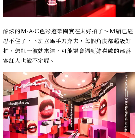
酷炫的M·A·C色彩遊樂園實在太好拍了～M編已經
忍不住了，下班立馬手刀奔去，每個角度都超級好
拍，想紅一波就來這，可能還會遇到妳喜歡的部落
客紅人也說不定喔。