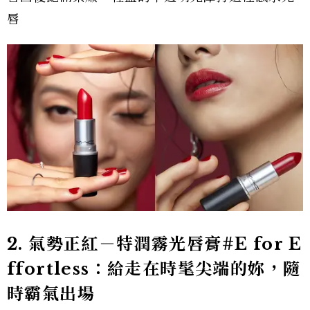
唇
2.
氣勢正紅－特潤霧光唇膏#E for E
ffortless
：給走在時髦尖端的妳，隨
時霸氣出場