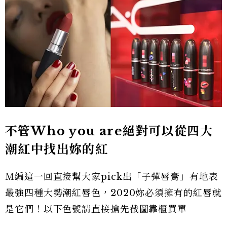
不管Who you are
絕對可以從四大
潮紅中找出妳的紅
Ｍ編這一回直接幫大家pick出「子彈唇膏」有地表
最強四種大勢潮紅唇色，2020妳必須擁有的紅唇就
是它們！以下色號請直接搶先截圖靠櫃買單