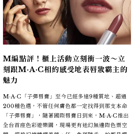
M
編點評！櫃上活動立刻衝一波～立
刻跟M·A·C
相約感受地表唇妝霸主的
魅力
M·A·C「子彈唇膏」至今已經多達9種質地、超過
200種色選，不管任何膚色都一定找得到那支本命
「子彈唇膏」，隨著國際唇膏日到來，M·A·C推出
全台首座色彩遊樂園，現場更有迷幻無邊際色票空