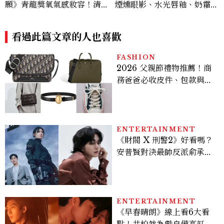
願》青龍獎氧氣感妝容！清純
煙燻眼影、水光唇釉、奶霜腮
不失端莊，4個妝容重點一次
紅、柔霧氣墊推薦，Chill V
看
oyage 系列一次看
看過此篇文章的人也喜歡
FASHION
2026 父親節禮物推薦！商
務爸爸必收皮件、包款與鞋
履一次看
ENTERTAINMENT
《財閥 X 刑警2》好看嗎？
安普賢對決最帥反派俞承
豪，鄭恩彩接棒女主，開專
機、刷黑卡，用錢輾壓罪犯
的陳利手回來了，這次能玩
多大？
ENTERTAINMENT
《早春晴朗》線上看6大看