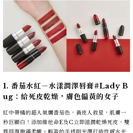
1.
番茄水紅－水漾潤澤唇膏#Lady B
ug
：給死皮乾燥，膚色偏黃的女子
紅中帶橘的超人氣爛番茄色，黃皮人救星，肌膚一
秒巨顯白！添加維他命E及C立即滋潤乾燥死皮，雙
唇回復飽滿柔嫩。輕盈的半透明光澤打造性感水光