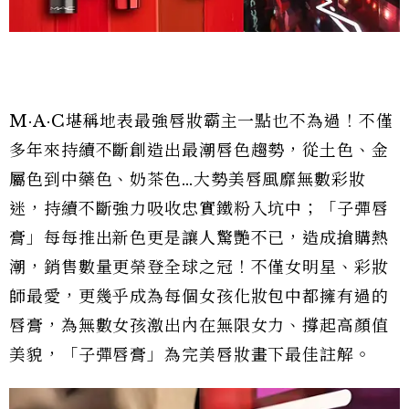
M·A·C堪稱地表最強唇妝霸主一點也不為過！不僅
多年來持續不斷創造出最潮唇色趨勢，從土色、金
屬色到中藥色、奶茶色…大勢美唇風靡無數彩妝
迷，持續不斷強力吸收忠實鐵粉入坑中；「子彈唇
膏」每每推出新色更是讓人驚艷不已，造成搶購熱
潮，銷售數量更榮登全球之冠！不僅女明星、彩妝
師最愛，更幾乎成為每個女孩化妝包中都擁有過的
唇膏，為無數女孩激出內在無限女力、撐起高顏值
美貌，「子彈唇膏」為完美唇妝畫下最佳註解。