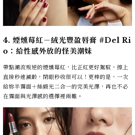
4.
煙燻莓紅－
絨
光豐盈唇膏 #Del Ri
o
：給性感外放的怪美潮妹
帶點潮流叛逆的煙燻莓紅，比正紅更好駕馭，擦上
直接秒速減齡，閉眼秒收很可以！更棒的是，一次
給妳半霧面＋絲緞光二合一的完美光澤，再也不必
在霧面與光澤感的選擇裡兩難。