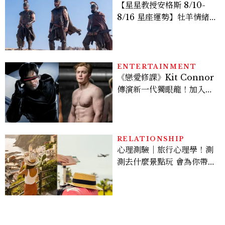
【星星教授安格斯 8/10-
8/16 星座運勢】牡羊情緒
變敏感，雙子人際吸引力爆
棚
ENTERTAINMENT
《戀愛修課》Kit Connor
傳演新一代獨眼龍！加入新
版《X戰警》，可望搭檔
Sadie Sink
RELATIONSHIP
心理測驗｜旅行心理學！測
測去什麼景點玩 會為你帶來
好運