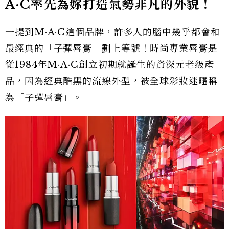
A·C
率先為妳打造氣勢非凡的外貌！
一提到M·A·C這個品牌，許多人的腦中幾乎都會和
最經典的「子彈唇膏」劃上等號！時尚專業唇膏是
從1984年M·A·C創立初期就誕生的資深元老級產
品，因為經典酷黑的流線外型，被全球彩妝迷暱稱
為「子彈唇膏」。