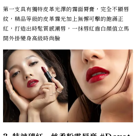
第一支具有獨特皮革光澤的霧面脣膏，完全不顯唇
紋，精品等級的皮革霧光加上無懈可擊的飽滿正
紅，打造出時髦質感潮唇，一抹唇紅齒白顏值立馬
開外掛變身高級時尚臉