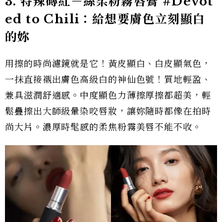
3.
特辣磚紅－絲柔粉霧唇膏 #Devot
ed to Chili
：給想要膚色立刻顯白
的妳
用擦的時尚濾鏡就是它！黃皮顯白、白皮顯氣色，
一抹直接襯出膚色高級白的神仙色號！質地輕盈、
兼具滋潤舒適感。中度顯色力薄擦厚擦都超美，輕
鬆疊擦出大師級暈染咬唇妝，讓妳隨時都像在拍時
尚大片。濃厚時髦感的柔焦粉霧美唇不能不收。