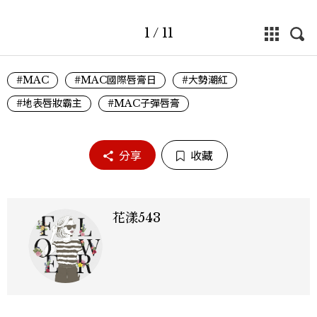
1
/
11
#MAC
#MAC國際唇膏日
#大勢潮紅
#地表唇妝霸主
#MAC子彈唇膏
分享
收藏
花漾543