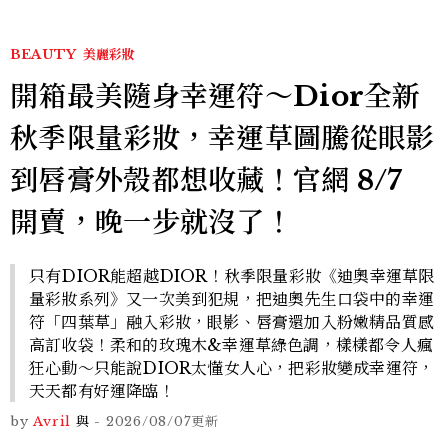
BEAUTY
美麗彩妝
開箱最美隨身幸運符～Dior全新
秋季限量彩妝，幸運草圖騰從眼影
到唇膏外殼都想收藏！官網 8/7
開賣，晚一步就沒了！
只有DIOR能超越DIOR！秋季限量彩妝《迪奧幸運草限
量彩妝系列》又一次美到犯規，把迪奧先生口袋中的幸運
符「四葉草」融入彩妝，眼影、唇膏還加入粉嫩精品質感
高訂收袋！柔和的玫瑰木&幸運草綠色調，樣樣都令人瘋
狂心動～只能說DIOR太懂女人心，把彩妝變成幸運符，
天天都有好運降臨！
by
Avril
與
-
2026/08/07
更新