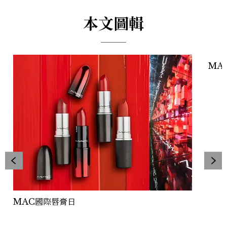
本文圖輯
MA
MAC國際唇膏日