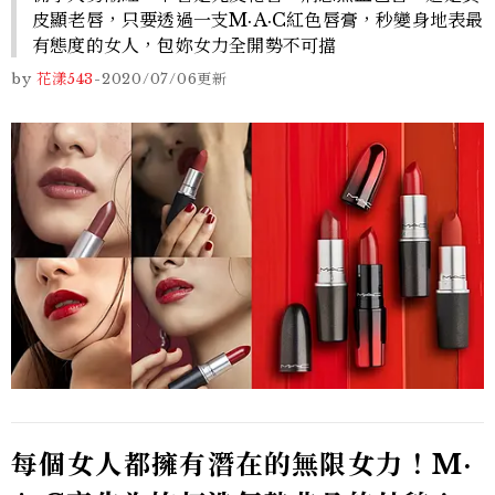
皮顯老唇，只要透過一支M·A·C紅色唇膏，秒變身地表最
有態度的女人，包妳女力全開勢不可擋
by
花漾543
-
2020/07/06
更新
每個女人都擁有潛在的無限女力！M·