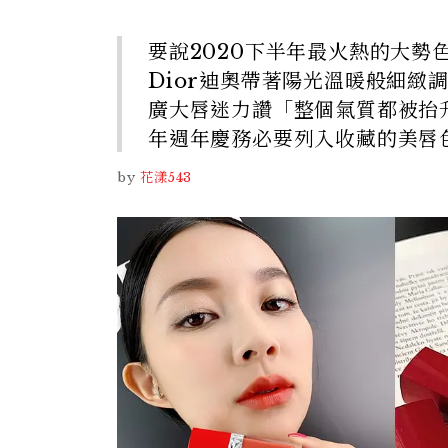
要說2020下半年最火熱的大
Dior迪奧帶著陽光溫暖般細緻
廣大唇迷力讚「整個氣質都被抬
年週年慶務必要列入收藏的美唇
by
花漾543