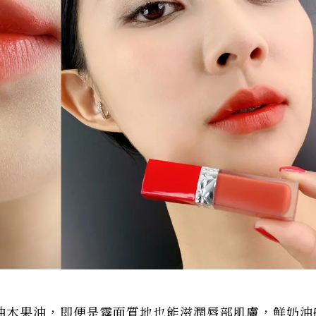
油木果油，即便是霧面質地也能滋潤唇部肌膚，鮮奶油