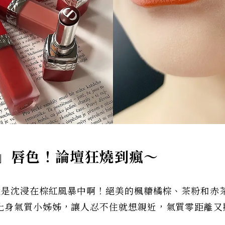
」唇色！論壇狂燒到瘋～
就是沈浸在棕紅風暴中啊！絕美的楓糖橘棕、茶粉和赤
化身氣質小姊姊，讓人忍不住就想親近，氣質零距離又