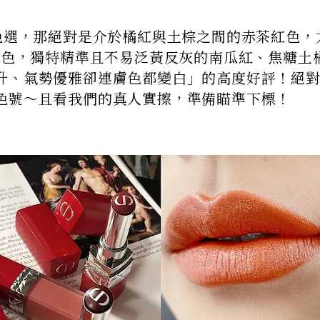
勢色選，那絕對是介於橘紅與土棕之間的赤茶紅色，
調色，獨特精準且不易泛黃反灰的南瓜紅、焦糖土
升、氣勢優雅卻連膚色都變白」的高度好評！絕
色號～且看我們的真人實擦，準備瞄準下標！