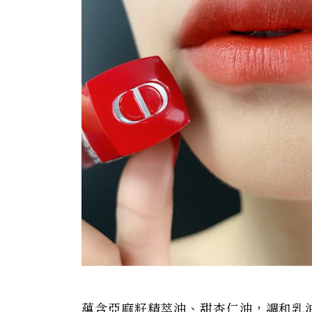
蘊含亞麻籽精萃油、甜杏仁油，調和乳