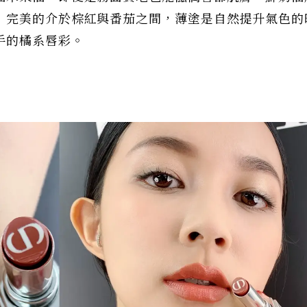
！完美的介於棕紅與番茄之間，薄塗是自然提升氣色的
手的橘系唇彩。