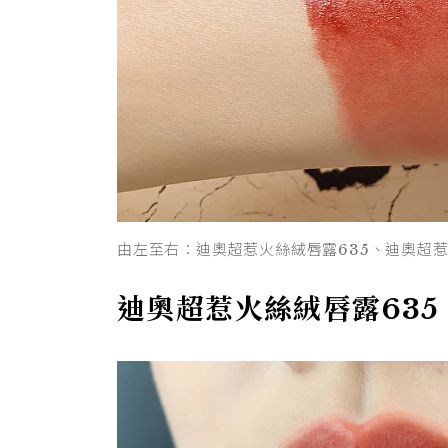
由左至右：迪奧超惹火絲絨唇露635、迪奧超惹
迪奧超惹火絲絨唇露635