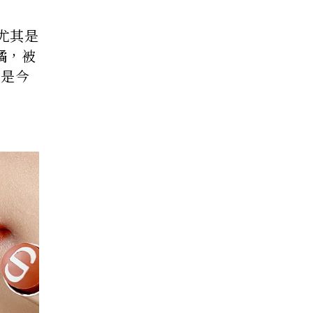
尤其是
橘，被
對是今