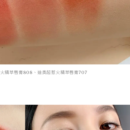
火精萃唇膏808、迪奧超惹火精萃唇膏707