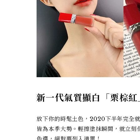
新一代氣質顯白「栗棕紅
放下你的時髦土色，2020下半年完全
皆為本季大勢。輕擦塗抹瞬間，就立刻
色選，絕對要列入清單！