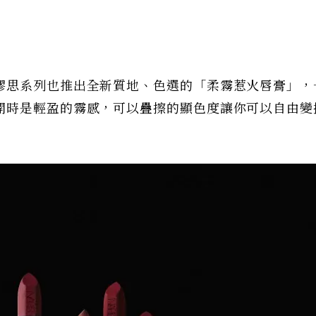
謬思系列也推出全新質地、色選的「柔霧惹火唇膏」，
開時是輕盈的霧感，可以疊擦的顯色度讓你可以自由變