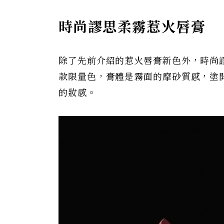
時尚謬思柔霧惹火唇膏
除了先前介紹的惹火唇膏新色外，時尚
款限量色，膏體是霧面的摩砂質感，塗
的妝感。