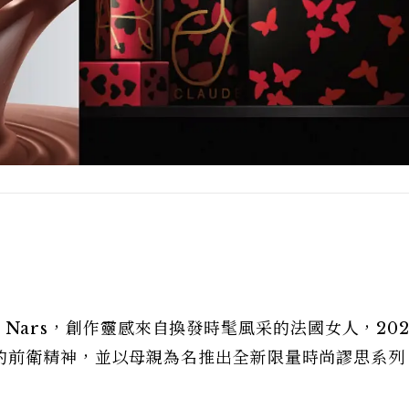
is Nars，創作靈感來自換發時髦風采的法國女人，202
前衛精神，並以母親為名推出全新限量時尚謬思系列 