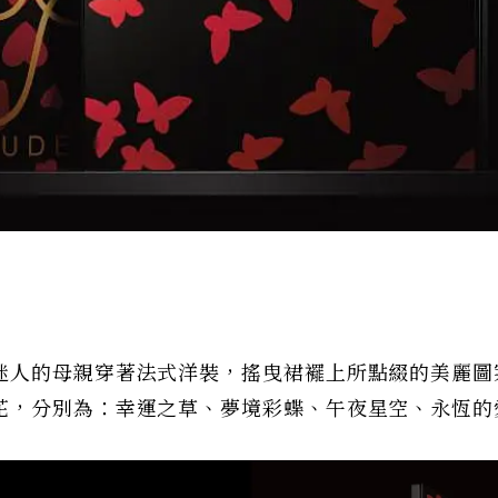
迷人的母親穿著法式洋裝，搖曳裙襬上所點綴的美麗圖
花，分別為：幸運之草、夢境彩蝶、午夜星空、永恆的