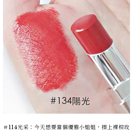
＃114光采：今天想要當個優雅小姐姐，擦上裸棕玫