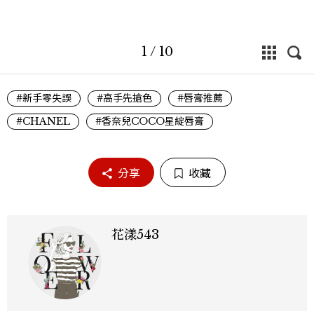
1
/
10
#新手零失誤
#高手先搶色
#唇膏推薦
#CHANEL
#香奈兒COCO星綻唇膏
分享
收藏
花漾543