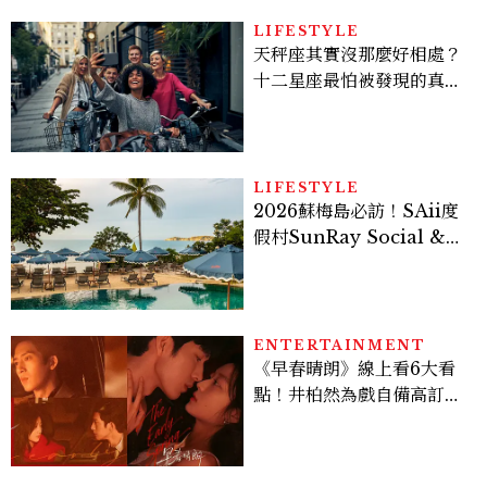
LIFESTYLE
天秤座其實沒那麼好相處？
十二星座最怕被發現的真實
面貌，「這星座」一直在假
裝不在意
LIFESTYLE
2026蘇梅島必訪！SAii度
假村SunRay Social &
Swim Club全新開箱，6
大亮點體驗懶人包
ENTERTAINMENT
《早春晴朗》線上看6大看
點！井柏然為戲自備高訂，
孫千苦等地下戀轉正，雨夜
激吻獲讚慾感天花板