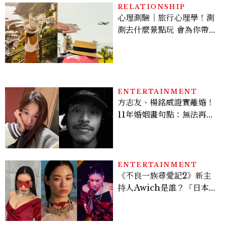
RELATIONSHIP
心理測驗｜旅行心理學！測
測去什麼景點玩 會為你帶來
好運
ENTERTAINMENT
方志友、楊銘威證實離婚！
11年婚姻畫句點：無法再做
情人，但永遠是家人
ENTERTAINMENT
《不良一族尋愛記2》新主
持人Awich是誰？「日本嘻
哈女王」人生比節目更抓
馬：25歲喪夫、家中遭槍擊
掃射