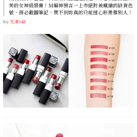
美的女神級唇膏！Ｍ編神預言一上市絕對被瘋搶的缺貨色
號，務必截圖筆記，買不到妳真的只能捶心肝羨慕別人！
by
花漾543