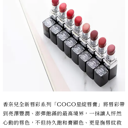
香奈兒全新唇彩系列「COCO星綻唇膏」將唇彩帶
到亮澤豐潤、澎彈飽滿的最高境界，一抹讓人怦然
心動的唇色，不但持久飽和膏顯色、更是撫唇紋救