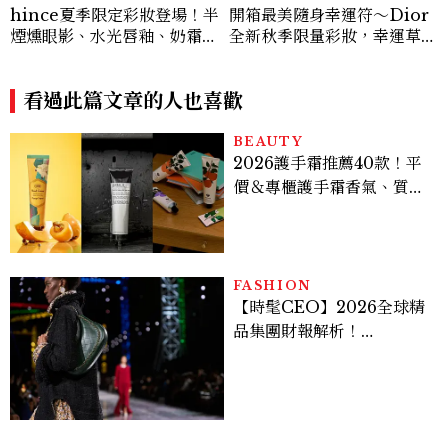
hince夏季限定彩妝登場！半
開箱最美隨身幸運符～Dior
煙燻眼影、水光唇釉、奶霜腮
全新秋季限量彩妝，幸運草圖
紅、柔霧氣墊推薦，Chill V
騰從眼影到唇膏外殼都想收
oyage 系列一次看
藏！官網 8/7 開賣，晚一步
看過此篇文章的人也喜歡
就沒了！
BEAUTY
2026護手霜推薦40款！平
價＆專櫃護手霜香氣、質
地、使用評價
FASHION
【時髦CEO】2026全球精
品集團財報解析！
LVMH、Hermès、
Chanel、Gucci 誰是真
正贏家？5大趨勢一次看