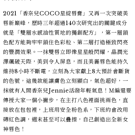
2021「香奈兒COCO星綻唇膏」又再一次突破美
唇新巔峰，歷時三年超過140次研究出的關鍵成分
就是「雙層水感油性質地的獨創配方」，第一層鎖
色配方能夠牢牢鎖住色彩粒、第二層打造極致閃亮
的豐潤效果。一抹雙唇立即像星星般閃耀，晶潤光
澤飆破天際，美到令人屏息，而且美麗唇色能持久
維持8小時不斷電，立刻為大家獻上8大預計會斷貨
的色號，這幾款能讓膚色立刻顯白，氣色超好，一
抹就有人間香奈兒Jennie活潑年輕氣息！Ｍ編還要
傳授大家一個小撇步，在主打八色裡面挑兩色，直
接放在包包裡，上班用安全粉色系，下班約會改用
磚紅色調，週末甚至可以疊擦，自己創造出全新女
神唇色！