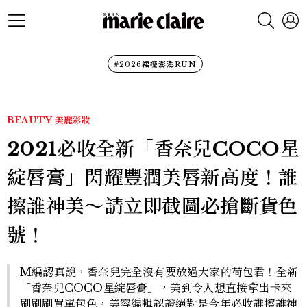
#2026裙襬澎澎RUN
BEAUTY
美麗彩妝
2021必收全新「香奈兒COCO星
綻唇膏」閃耀豐潤美唇新高度！誰
擦誰神美～請立即截圖必搶斷貨色
號！
M編認真說，香奈兒完全沒有要放過大家的荷包君！全新
「香奈兒COCO星綻唇膏」，美到令人想直接拿出卡來
刷刷刷買單包色，美容編輯認證絕對是今年必收誰擦誰神