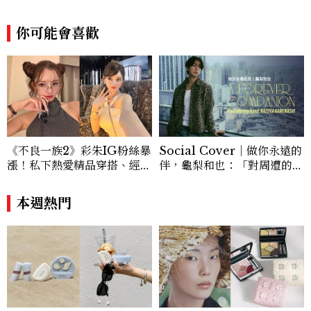
你可能會喜歡
《不良一族2》彩朱IG粉絲暴
Social Cover｜做你永遠的
漲！私下熱愛精品穿搭、經營
伴，龜梨和也：「對周遭的人
服飾品牌，堪稱品味最好女成
事物保有餘裕，同時也持續努
員
力。」
本週熱門