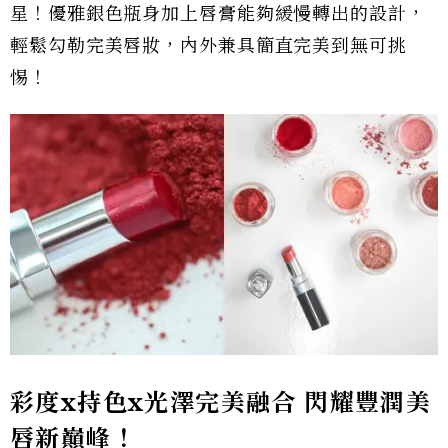
星！優雅銀色瓶身加上唇膏能夠緩慢轉出的設計，
輕鬆勾勒完美唇妝，內外兼具簡直完美到無可挑
惕！
彩度x持色x光澤完美融合 閃耀豐潤
美
唇新巔峰！