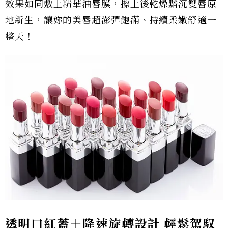
效果如同敷上精華油唇膜，擦上後乾燥黯沉雙唇原
地新生，讓妳的美唇超澎彈飽滿、持續柔嫩舒適一
整天！
透明口紅蓋＋降速旋轉設計 輕鬆駕馭