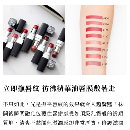
立即撫唇紋
彷彿
精華油唇膜敷著走
不只如此，光是撫平唇紋的效果就令人超驚豔！抹
開後瞬間融化包覆住唇瓣感受如頂級乳霜般的滑順
質地，清爽不黏膩但滋潤感卻非常厚實
，
修護滋潤