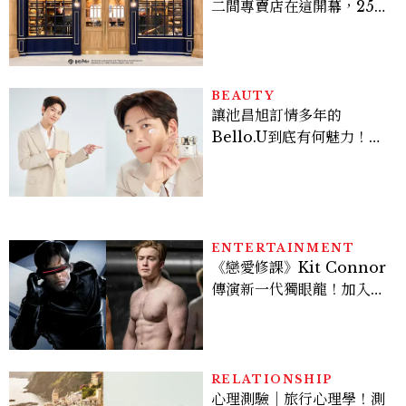
二間專賣店在這開幕，25週
年限定周邊、托特包太值得
入手
BEAUTY
讓池昌旭訂情多年的
Bello.U到底有何魅力！揭
密男神發光乳霜～「肽光透
亮緊緻霜」如何打造日不落
的透亮肌，熬夜拍戲不顯疲
倦感，超神！
ENTERTAINMENT
《戀愛修課》Kit Connor
傳演新一代獨眼龍！加入新
版《X戰警》，可望搭檔
Sadie Sink
RELATIONSHIP
心理測驗｜旅行心理學！測