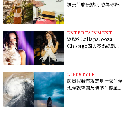
測去什麼景點玩 會為你帶來
好運
ENTERTAINMENT
2026 Lollapalooza
Chicago四大亮點總盤
點， JENNIE、 CORTIS
登台，K-POP擄獲全球！
LIFESTYLE
颱風假發布規定是什麼？停
班停課查詢及標準？颱風假
有薪水嗎、可否拒絕上班？