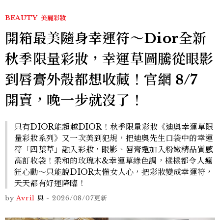
BEAUTY
美麗彩妝
開箱最美隨身幸運符～Dior全新
秋季限量彩妝，幸運草圖騰從眼影
到唇膏外殼都想收藏！官網 8/7
開賣，晚一步就沒了！
只有DIOR能超越DIOR！秋季限量彩妝《迪奧幸運草限
量彩妝系列》又一次美到犯規，把迪奧先生口袋中的幸運
符「四葉草」融入彩妝，眼影、唇膏還加入粉嫩精品質感
高訂收袋！柔和的玫瑰木&幸運草綠色調，樣樣都令人瘋
狂心動～只能說DIOR太懂女人心，把彩妝變成幸運符，
天天都有好運降臨！
by
Avril
與
-
2026/08/07
更新