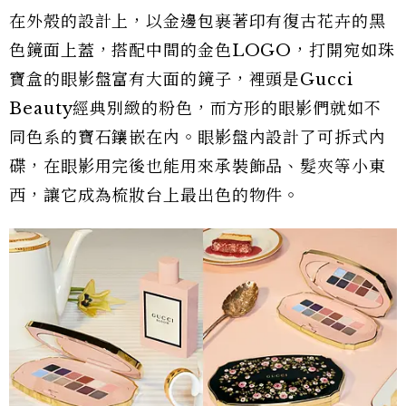
在外殼的設計上，以金邊包裹著印有復古花卉的黑
色鏡面上蓋，搭配中間的金色LOGO，打開宛如珠
寶盒的眼影盤富有大面的鏡子，裡頭是Gucci
Beauty經典別緻的粉色，而方形的眼影們就如不
同色系的寶石鑲嵌在內。眼影盤內設計了可拆式內
碟，在眼影用完後也能用來承裝飾品、髮夾等小東
西，讓它成為梳妝台上最出色的物件。