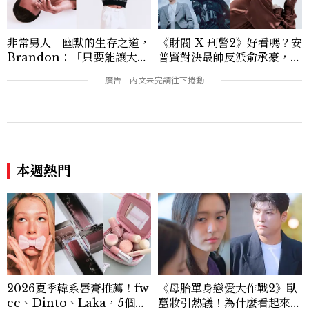
非常男人｜幽默的生存之道，
《財閥 X 刑警2》好看嗎？安
Brandon：「只要能讓大家
普賢對決最帥反派俞承豪，鄭
笑，我們就有機會玩在一起，
恩彩接棒女主，開專機、刷黑
讓敵人成為朋友。」
卡，用錢輾壓罪犯的陳利手回
來了，這次能玩多大？
本週熱門
2026夏季韓系唇膏推薦！fw
《母胎單身戀愛大作戰2》臥
ee、Dinto、Laka，5個韓
蠶妝引熱議！為什麼看起來這