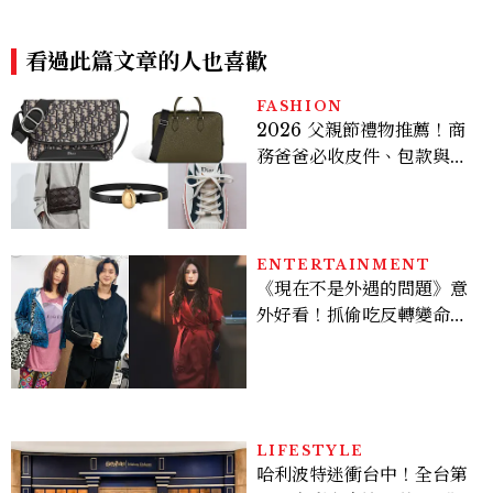
妞最愛小眾唇彩品牌新品盤點
麼不自然？彩妝師教你正確畫
法
看過此篇文章的人也喜歡
FASHION
2026 父親節禮物推薦！商
務爸爸必收皮件、包款與鞋
履一次看
ENTERTAINMENT
《現在不是外遇的問題》意
外好看！抓偷吃反轉變命
案？金憓秀傳奇美腿被讚
爆、金智勳大秀腹肌，曹汝
貞雙影后飆戲，線上看7大
看點懶人包
LIFESTYLE
哈利波特迷衝台中！全台第