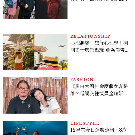
案？金憓秀傳奇美腿被讚
爆、金智勳大秀腹肌，曹汝
貞雙影后飆戲，線上看7大
看點懶人包
RELATIONSHIP
心理測驗｜旅行心理學！測
測去什麼景點玩 會為你帶來
好運
FASHION
《黑白大廚》金度潤女友是
誰？低調交往演員金瑞妍、
曾出演《少年法庭》，私下
極簡風穿搭是日常範本！
LIFESTYLE
12星座今日運勢速報｜8/7