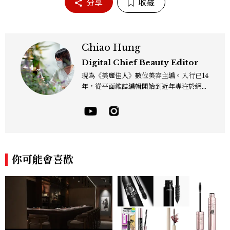
分享
收藏
Chiao Hung
Digital Chief Beauty Editor
現為《美麗佳人》數位美容主編。入行已14
年，從平面雜誌編輯開始到近年專注於網路
報導，同時兼顧社群操作。寫作範圍持續深
耕彩妝、保養、香氛、頭髮...等與美有關的
面向。擅長以細膩敏銳的觀察力，深入報導
品牌理念與最新產品趨勢，將專業知識轉化
為貼近讀者日常的實用建議。持續關注美容
產業的創新動態，從配方科學到永續發展等
你可能會喜歡
等。Contact：chiao_hung@mctw.co
m.tw