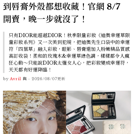
到唇膏外殼都想收藏！官網 8/7
開賣，晚一步就沒了！
只有DIOR能超越DIOR！秋季限量彩妝《迪奧幸運草限
量彩妝系列》又一次美到犯規，把迪奧先生口袋中的幸運
符「四葉草」融入彩妝，眼影、唇膏還加入粉嫩精品質感
高訂收袋！柔和的玫瑰木&幸運草綠色調，樣樣都令人瘋
狂心動～只能說DIOR太懂女人心，把彩妝變成幸運符，
天天都有好運降臨！
by
Avril
與
-
2026/08/07
更新