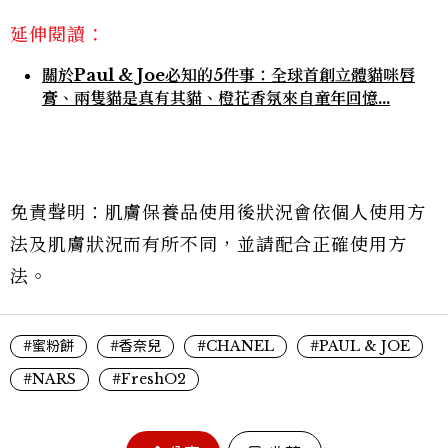
延伸閱讀：
關於Paul & Joe必知的5件事：全球首創立體貓咪唇
膏、兩隻貓是真有其貓、橙花香氛來自童年回憶…
免責聲明：肌膚保養品使用後狀況會依個人使用方
法及肌膚狀況而有所不同，並請配合正確使用方
法。
#蜜粉餅
#香奈兒
#CHANEL
#PAUL & JOE
#NARS
#FreshO2