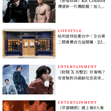
《戀愛修課》Kit Connor
傳演新一代獨眼龍！加入新
版《X戰警》，可望搭檔
Sadie Sink
LIFESTYLE
哈利波特迷衝台中！全台第
二間專賣店在這開幕，25週
年限定周邊、托特包太值得
入手
ENTERTAINMENT
《財閥 X 刑警2》好看嗎？
安普賢對決最帥反派俞承
豪，鄭恩彩接棒女主，開專
機、刷黑卡，用錢輾壓罪犯
的陳利手回來了，這次能玩
多大？
ENTERTAINMENT
《早春晴朗》線上看6大看