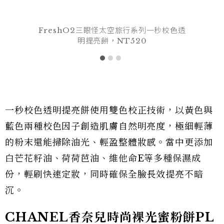
FreshO2三眼怪太空旅行系列一秒校色透
明提亮餅，NT520
一秒校色透明提亮餅使用雙色校正技術，以黃色與
藍色兩種校色因子創造肌膚自然明亮度，極細輕薄
的粉末還能掃除油光、輕盈整體妝感。當中更添加
白芒花籽油、荷荷芭油、維他命E等多種保濕成
份，輕刷快速定妝，同時確保全臉長效提亮不暗
沉。
CHANEL香奈兒時尚裸光蜜粉餅PL