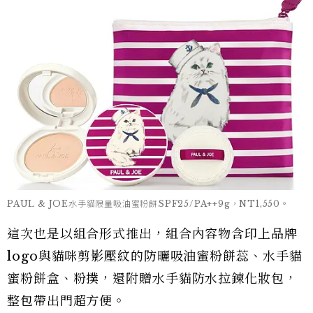
PAUL & JOE水手貓限量吸油蜜粉餅SPF25/PA++9g，NT1,550。
這次也是以組合形式推出，組合內容物含印上品牌
logo與貓咪剪影壓紋的防曬吸油蜜粉餅蕊、水手貓
蜜粉餅盒、粉撲，還附贈水手貓防水拉鍊化妝包，
整包帶出門超方便。