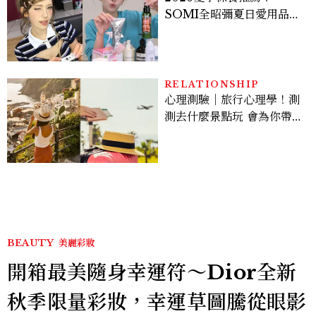
SOMI全昭彌夏日愛用品公
開，防曬、護髮、止汗、頭
皮保養10款好物一次看
RELATIONSHIP
心理測驗｜旅行心理學！測
測去什麼景點玩 會為你帶來
好運
BEAUTY
美麗彩妝
開箱最美隨身幸運符～Dior全新
秋季限量彩妝，幸運草圖騰從眼影