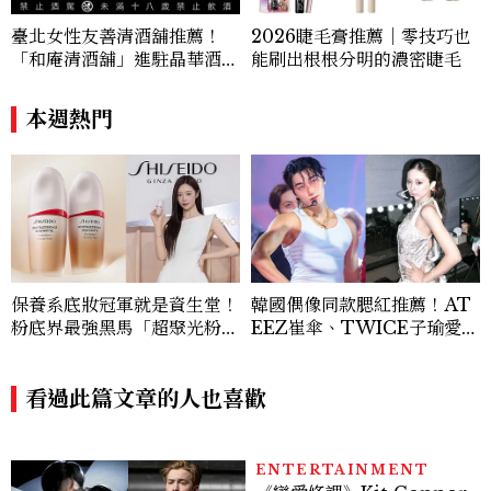
臺北女性友善清酒舖推薦！
2026睫毛膏推薦｜零技巧也
「和庵清酒舖」進駐晶華酒
能刷出根根分明的濃密睫毛
店：首創五行心情選酒、單杯
180元起輕鬆微醺
本週熱門
保養系底妝冠軍就是資生堂！
韓國偶像同款腮紅推薦！AT
粉底界最強黑馬「超聚光粉底
EEZ崔傘、TWICE子瑜愛用
精華」全新#霧光版重磅登場
款，打造夏日「曬傷妝」
~女神李時安養膚持妝的秘密
武器 輕盈細緻到絕對顛覆你
看過此篇文章的人也喜歡
對底妝的想像！
ENTERTAINMENT