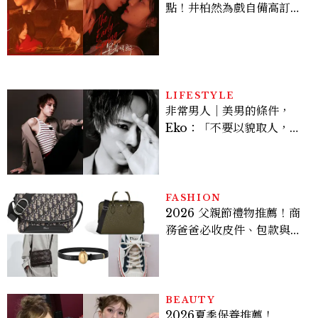
點！井柏然為戲自備高訂，
孫千苦等地下戀轉正，雨夜
激吻獲讚慾感天花板
LIFESTYLE
非常男人｜美男的條件，
Eko：「不要以貌取人，內
在與外在同樣重要。」
FASHION
2026 父親節禮物推薦！商
務爸爸必收皮件、包款與鞋
履一次看
BEAUTY
2026夏季保養推薦！