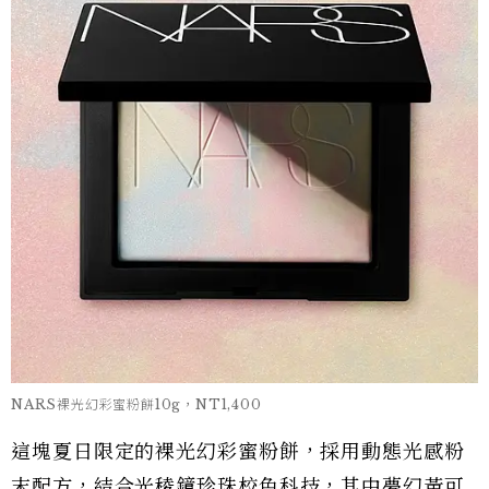
NARS裸光幻彩蜜粉餅10g，NT1,400
這塊夏日限定的裸光幻彩蜜粉餅，採用動態光感粉
末配方，結合光稜鏡珍珠校色科技，其中夢幻黃可