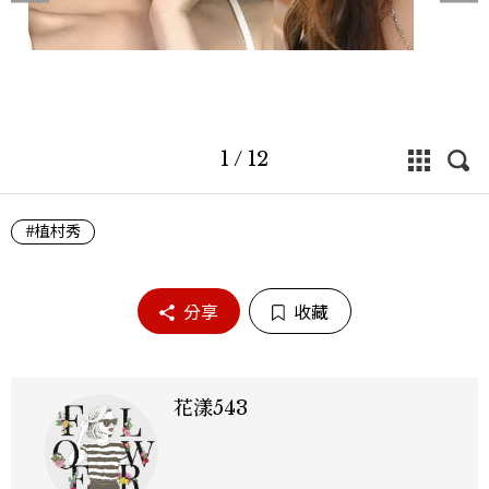
1
/
12
#植村秀
分享
收藏
花漾543