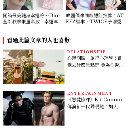
開箱最美隨身幸運符～Dior
韓國偶像同款腮紅推薦！AT
全新秋季限量彩妝，幸運草圖
EEZ崔傘、TWICE子瑜愛用
騰從眼影到唇膏外殼都想收
款，打造夏日「曬傷妝」
藏！官網 8/7 開賣，晚一步
就沒了！
看過此篇文章的人也喜歡
RELATIONSHIP
心理測驗｜旅行心理學！測
測去什麼景點玩 會為你帶來
好運
ENTERTAINMENT
《戀愛修課》Kit Connor
傳演新一代獨眼龍！加入新
版《X戰警》，可望搭檔
Sadie Sink