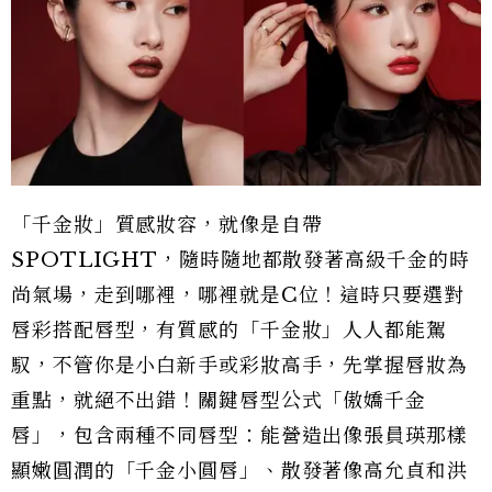
「千金妝」質感妝容，就像是自帶
SPOTLIGHT，隨時隨地都散發著高級千金的時
尚氣場，走到哪裡，哪裡就是C位！這時只要選對
唇彩搭配唇型，有質感的「千金妝」人人都能駕
馭，不管你是小白新手或彩妝高手，先掌握唇妝為
重點，就絕不出錯！關鍵唇型公式「傲嬌千金
唇」，包含兩種不同唇型：能營造出像張員瑛那樣
顯嫩圓潤的「千金小圓唇」、散發著像高允貞和洪