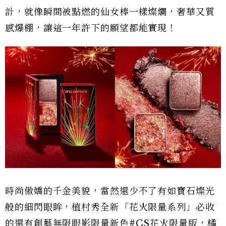
計，就像瞬間被點燃的仙女棒一樣燦爛，奢華又質
感爆棚，讓這一年許下的願望都能實現！
時尚傲嬌的千金美貌，當然還少不了有如寶石燦光
般的細閃眼眸，植村秀全新「花火限量系列」必收
的還有創藝無限眼影限量新色#CS花火限量版，橘