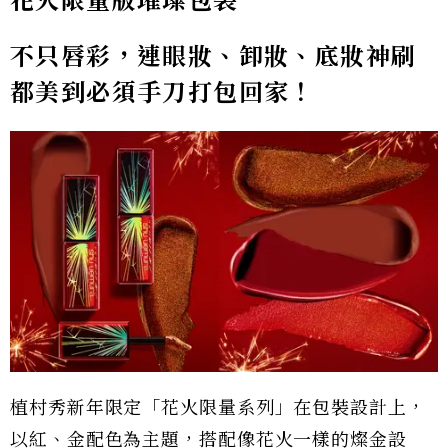
花火限量版璀璨包裝
不只唇彩，連眼妝、卸妝、底妝神刷
都美到必須手刀打包回家！
植村秀新年限定「花火限量系列」在包裝設計上，
以紅、金配色為主題，搭配像花火一樣的燦金設