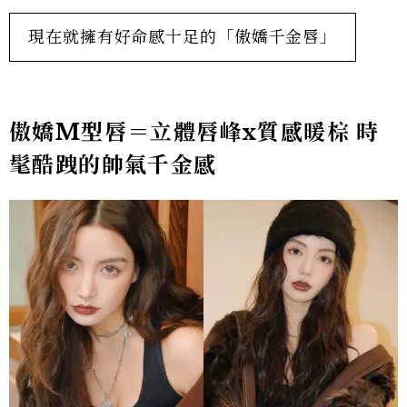
現在就擁有好命感十足的「傲嬌千金唇」
傲嬌M型唇＝立體唇峰x質感暖棕 時
髦酷跩的帥氣千金感