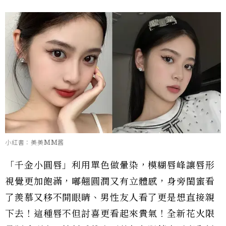
小紅書：美美MM酱
「千金小圓唇」利用單色做暈染，模糊唇峰讓唇形
視覺更加飽滿，嘟翹圓潤又有立體感，身旁閨蜜看
了羨慕又移不開眼睛、男性友人看了更是想直接親
下去！這種唇不但討喜更看起來貴氣！全新花火限