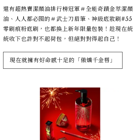
還有超熱賣潔顏油排行榜冠軍＃全能奇蹟金萃潔顏
油、人人都必囤的＃武士刀眉筆、神級底妝刷#55
零刷痕粉底刷，也都換上新年限量包裝！趁現在統
統收下也許對不起荷包，但絕對對得起自己！
現在就擁有好命感十足的「傲嬌千金唇」