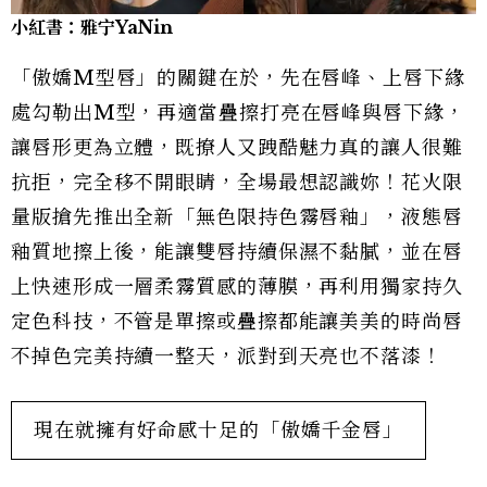
小紅書：雅宁YaNin
「傲嬌M型唇」的關鍵在於，先在唇峰、上唇下緣
處勾勒出M型，再適當疊擦打亮在唇峰與唇下緣，
讓唇形更為立體，既撩人又跩酷魅力真的讓人很難
抗拒，完全移不開眼睛，全場最想認識妳！花火限
量版搶先推出全新「無色限持色霧唇釉」，液態唇
釉質地擦上後，能讓雙唇持續保濕不黏膩，並在唇
上快速形成一層柔霧質感的薄膜，再利用獨家持久
定色科技，不管是單擦或疊擦都能讓美美的時尚唇
不掉色完美持續一整天，派對到天亮也不落漆！
現在就擁有好命感十足的「傲嬌千金唇」