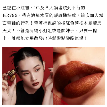
已經在小紅書、IG及各大論壇燒到不行的
BR793，帶有濃郁木質的暖調橘棕感，這次加入霧
面唇釉的行列！帶著棕色調的橘紅色澤根本是黃皮
天菜！不管是清純小姐姐或是帥妹子，只要一擦
上，誰都能立馬散發出時髦帶點跩酷氣場！