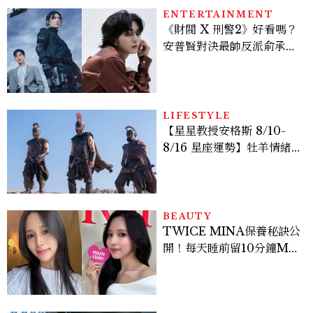
ENTERTAINMENT
《財閥 X 刑警2》好看嗎？
安普賢對決最帥反派俞承
豪，鄭恩彩接棒女主，開專
機、刷黑卡，用錢輾壓罪犯
的陳利手回來了，這次能玩
多大？
LIFESTYLE
【星星教授安格斯 8/10-
8/16 星座運勢】牡羊情緒
變敏感，雙子人際吸引力爆
棚
BEAUTY
TWICE MINA保養秘訣公
開！每天睡前留10分鐘ME
TIME、定期皮拉提斯，6
個日常習慣養出牛奶肌