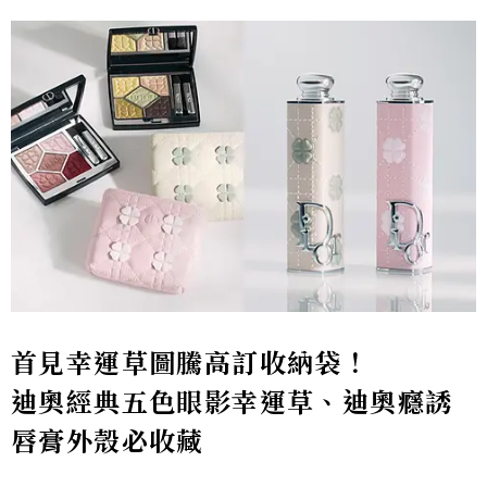
首見
幸運草圖騰高訂收納袋
！
迪奧經典五色眼影幸運草、迪奧癮誘
唇膏外殼必收藏