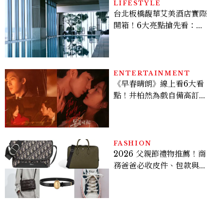
LIFESTYLE
台北板橋馥華艾美酒店實際
開箱！6大亮點搶先看：新
北最新旅宿地標、高空泳
池、客房藏奢華細節
ENTERTAINMENT
《早春晴朗》線上看6大看
點！井柏然為戲自備高訂，
孫千苦等地下戀轉正，雨夜
激吻獲讚慾感天花板
FASHION
2026 父親節禮物推薦！商
務爸爸必收皮件、包款與鞋
履一次看