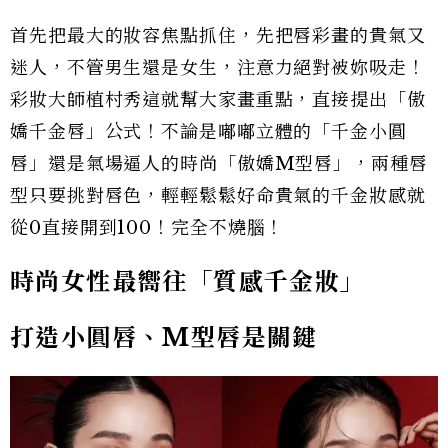
首先把最大的妝容焦點抓住，先把唇彩畫的貴氣又
迷人，不管男生還是女生，注意力絕對被妳吸走！
彩妝大師植村秀這就幫大家畫重點，直接提出「傲
嬌千金唇」公式！不論是嘟嘟立體的「千金小圓
唇」還是氣場逼人的時尚「傲嬌M型唇」，兩種唇
型只要挑對唇色，輕輕鬆鬆好命貴氣的千金妝感就
從0直接開到100！完全不燒腦！
時尚女性最嚮往「質感千金妝」
打造小圓唇、M型唇是關鍵