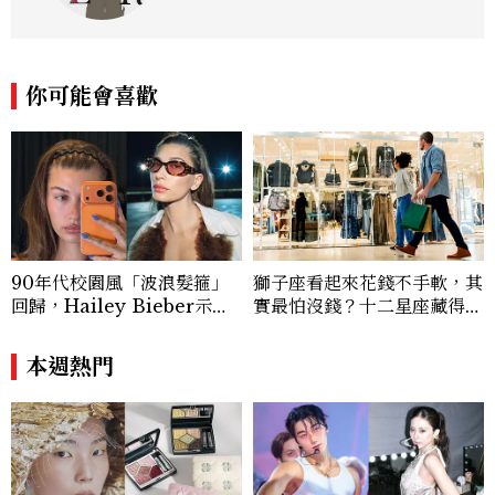
你可能會喜歡
90年代校園風「波浪髮箍」
獅子座看起來花錢不手軟，其
回歸，Hailey Bieber示範
實最怕沒錢？十二星座藏得最
如何戴得時髦：這款Miu Mi
深的金錢焦慮，「這星座」比
u髮箍未開賣先爆紅！
價半天，最後卻買最貴的
本週熱門