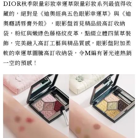
DIOR秋季限量彩妝幸運草限量彩妝系列最值得收
藏的，絕對是《迪奧經典五色眼影幸運草》與《迪
奧癮誘唇膏外殼》，眼影盤首見精品級高訂收納
袋，粉紅與嫩綠色藤格紋皮革，點綴立體四葉草裝
飾，完美融入高訂工藝與精品質感，眼影盤附加柔
軟的幸運草圖騰高訂收納袋，令M編有著光速熱銷
一空的預感！