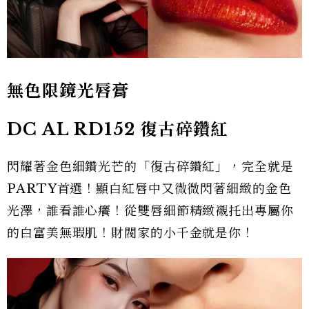
無色限鏡光唇膏
DC AL RD152
復古碎鑽紅
閃耀著金色細鑽光芒的「復古碎鑽紅」，完全就是
PARTY首選！顯白紅唇中又微微閃著細緻的金色
光澤，誰看誰心癢！從雙唇細節精緻襯托出專屬你
的白富美無瑕肌！財閥家的小千金就是你！