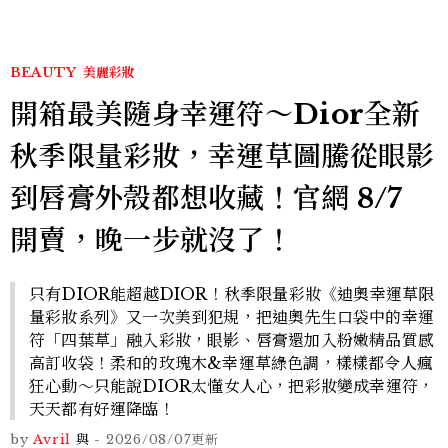
BEAUTY
美麗彩妝
開箱最美隨身幸運符～Dior全新
秋季限量彩妝，幸運草圖騰從眼影
到唇膏外殼都想收藏！官網 8/7
開賣，晚一步就沒了！
只有DIOR能超越DIOR！秋季限量彩妝《迪奧幸運草限
量彩妝系列》又一次美到犯規，把迪奧先生口袋中的幸運
符「四葉草」融入彩妝，眼影、唇膏還加入粉嫩精品質感
高訂收袋！柔和的玫瑰木&幸運草綠色調，樣樣都令人瘋
狂心動～只能說DIOR太懂女人心，把彩妝變成幸運符，
天天都有好運降臨！
by
Avril
與
-
2026/08/07
更新