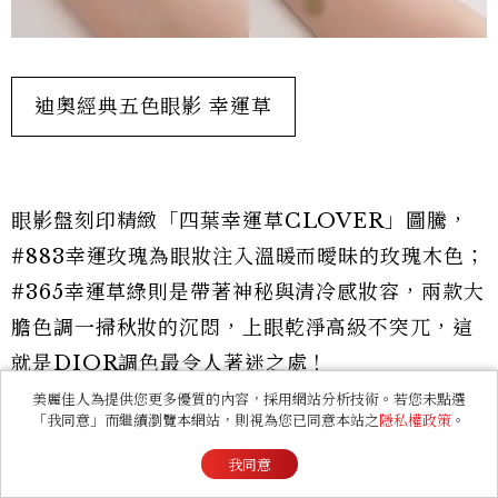
迪奧經典五色眼影 幸運草
眼影盤刻印精緻「四葉幸運草CLOVER」圖騰，
#883幸運玫瑰為眼妝注入溫暖而曖昧的玫瑰木色；
#365幸運草綠則是帶著神秘與清冷感妝容，兩款大
膽色調一掃秋妝的沉悶，上眼乾淨高級不突兀，這
就是DIOR調色最令人著迷之處！
美麗佳人為提供您更多優質的內容，採用網站分析技術。若您未點選
「我同意」而繼續瀏覽本網站，則視為您已同意本站之
隱私權政策
。
我同意