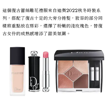
這個復古蕾絲雕花禮服來自迪奧2022秋冬時裝系
列，搭配了復古十足的大旁分捲髮，妝容的部分同
樣將重點放在唇彩，選擇了粉嫩的淺玫瑰色，替復
古女伶的成熟感增添了甜美氛圍。