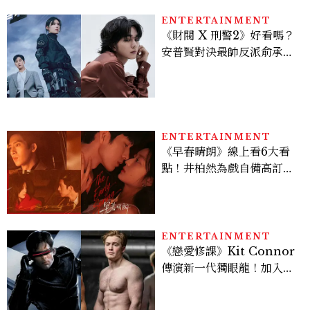
ENTERTAINMENT
《財閥 X 刑警2》好看嗎？
安普賢對決最帥反派俞承
豪，鄭恩彩接棒女主，開專
機、刷黑卡，用錢輾壓罪犯
的陳利手回來了，這次能玩
多大？
ENTERTAINMENT
《早春晴朗》線上看6大看
點！井柏然為戲自備高訂，
孫千苦等地下戀轉正，雨夜
激吻獲讚慾感天花板
ENTERTAINMENT
《戀愛修課》Kit Connor
傳演新一代獨眼龍！加入新
版《X戰警》，可望搭檔
Sadie Sink