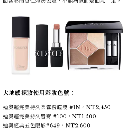
面唇彩的杏仁烤奶色選，不顯病氣而是仙氣十足。
大地感裸妝使用彩妝色號：
迪奧超完美持久柔霧粉底液 #1N，NT2,450
迪奧超完美持久唇膏 #100，NT1,500
迪奧經典五色眼影#649，NT2,600