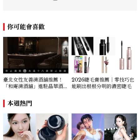
t：elina.chiang.work@gmail.com
你可能會喜歡
臺北女性友善清酒舖推薦！
2026睫毛膏推薦｜零技巧也
「和庵清酒舖」進駐晶華酒
能刷出根根分明的濃密睫毛
店：首創五行心情選酒、單杯
180元起輕鬆微醺
本週熱門