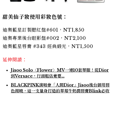
甜美仙子妝使用彩妝色號：
迪奧藍星訂製腮紅盤#601，NT1,850
迪奧專業後台眼影盤#002，NT2,100
迪奧藍星唇膏 #343 經典緞光，NT1,500
延伸閱讀：
Jisoo Solo〈Flower〉MV一連10套華服！從Dior
到Versace，行頭粗估竟要...
BLACKPINK演唱會「人間Dior」Jisoo後台御用唇
色揭曉，這一支量身打造的草莓牛奶潤唇膏Blink必收