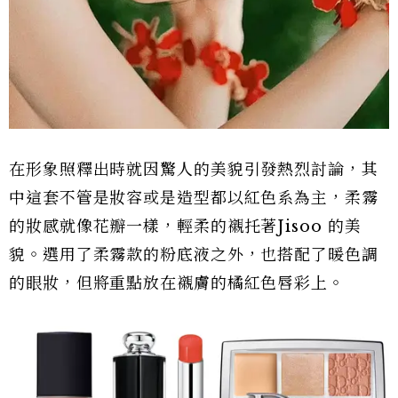
在形象照釋出時就因驚人的美貌引發熱烈討論，其
中這套不管是妝容或是造型都以紅色系為主，柔霧
的妝感就像花瓣一樣，輕柔的襯托著Jisoo 的美
貌。選用了柔霧款的粉底液之外，也搭配了暖色調
的眼妝，但將重點放在襯膚的橘紅色唇彩上。