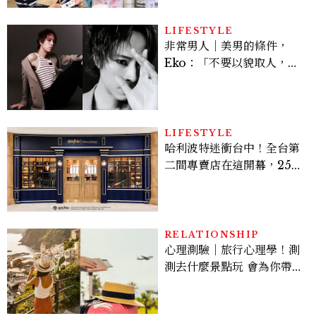
LIFESTYLE
非常男人｜美男的條件，
Eko：「不要以貌取人，內
在與外在同樣重要。」
LIFESTYLE
哈利波特迷衝台中！全台第
二間專賣店在這開幕，25週
年限定周邊、托特包太值得
入手
RELATIONSHIP
心理測驗｜旅行心理學！測
測去什麼景點玩 會為你帶來
好運