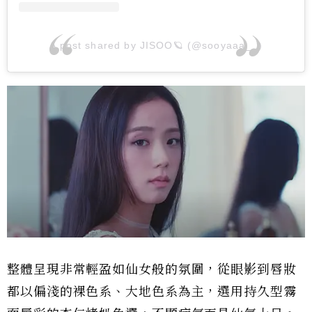
A post shared by JISOO🪐 (@sooyaaa__)
整體呈現非常輕盈如仙女般的氛圍，從眼影到唇妝
都以偏淺的裸色系、大地色系為主，選用持久型霧