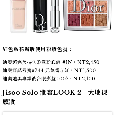
紅色系花瓣妝使用彩妝色號：
迪奧超完美持久柔霧粉底液 #1N，NT2,450
迪奧癮誘唇膏#744 元氣番茄紅，NT1,500
迪奧迪奧專業後台眼影盤#007，NT2,100
Jisoo Solo 妝容LOOK 2｜大地裸
感妝