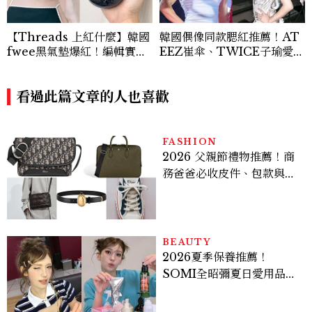
【Threads 上紅什麼】韓國
韓國偶像同款腮紅推薦！AT
fwee黑氣墊爆紅！編輯實
EEZ崔傘、TWICE子瑜愛用
測：混合肌出油後妝感反而更
款，打造夏日「曬傷妝」
漂亮
看過此篇文章的人也喜歡
FASHION
2026 父親節禮物推薦！商
務爸爸必收皮件、包款與鞋
履一次看
BEAUTY
2026夏季保養推薦！
SOMI全昭彌夏日愛用品公
開，防曬、護髮、止汗、頭
皮保養10款好物一次看