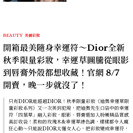
BEAUTY
美麗彩妝
開箱最美隨身幸運符～Dior全新
秋季限量彩妝，幸運草圖騰從眼影
到唇膏外殼都想收藏！官網 8/7
開賣，晚一步就沒了！
只有DIOR能超越DIOR！秋季限量彩妝《迪奧幸運草限
量彩妝系列》又一次美到犯規，把迪奧先生口袋中的幸運
符「四葉草」融入彩妝，眼影、唇膏還加入粉嫩精品質感
高訂收袋！柔和的玫瑰木&幸運草綠色調，樣樣都令人瘋
狂心動～只能說DIOR太懂女人心，把彩妝變成幸運符，