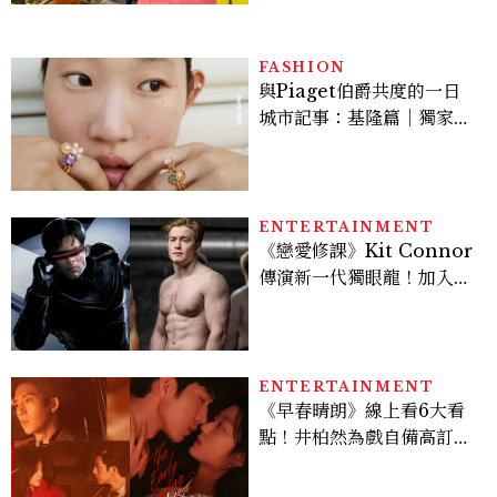
FASHION
與Piaget伯爵共度的一日
城市記事：基隆篇｜獨家影
像故事
ENTERTAINMENT
《戀愛修課》Kit Connor
傳演新一代獨眼龍！加入新
版《X戰警》，可望搭檔
Sadie Sink
ENTERTAINMENT
《早春晴朗》線上看6大看
點！井柏然為戲自備高訂，
孫千苦等地下戀轉正，雨夜
激吻獲讚慾感天花板