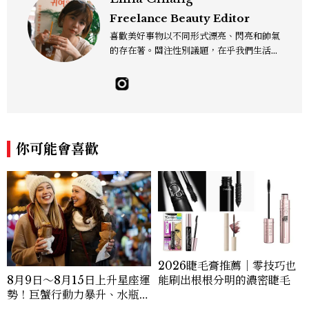
Freelance Beauty Editor
喜歡美好事物以不同形式漂亮、閃亮和帥氣
的存在著。關注性別議題，在乎我們生活的
這片土地。希望我們都能成為快樂的小國小
民！Instagram：hanyunc／Contac
t：elina.chiang.work@gmail.com
你可能會喜歡
2026睫毛膏推薦｜零技巧也
能刷出根根分明的濃密睫毛
8月9日～8月15日上升星座運
勢！巨蟹行動力暴升、水瓶迎