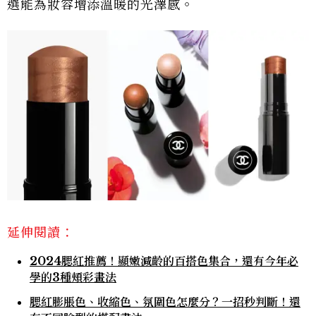
選能為妝容增添溫暖的光澤感。
延伸閱讀：
2024腮紅推薦！顯嫩減齡的百搭色集合，還有今年必
學的3種頰彩畫法
腮紅膨脹色、收縮色、氛圍色怎麼分？一招秒判斷！還