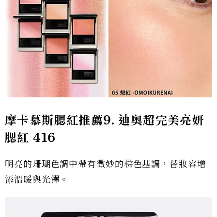
摩卡慕斯腮紅推薦9.
迪奧超完美亮妍
腮紅 416
明亮的珊瑚色調中帶有微妙的棕色基調，替妝容增
添溫暖與光澤。