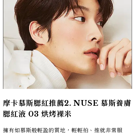
摩卡慕斯腮紅推薦2.
NUSE 慕斯養膚
腮紅液 03 烘烤裸米
擁有如慕斯般輕盈的質地，輕輕拍、推就非常服