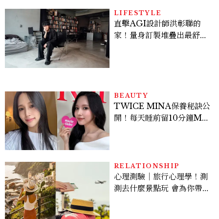
的陳利手回來了，這次能玩
多大？
LIFESTYLE
直擊AGI設計師洪彰聯的
家！量身訂製堆疊出最舒適
的生活邏輯：「只要喜歡，
就能找到相處的方式」
BEAUTY
TWICE MINA保養秘訣公
開！每天睡前留10分鐘ME
TIME、定期皮拉提斯，6
個日常習慣養出牛奶肌
RELATIONSHIP
心理測驗｜旅行心理學！測
測去什麼景點玩 會為你帶來
好運