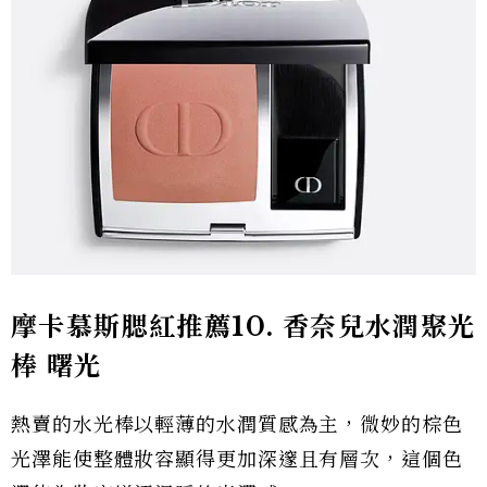
摩卡慕斯腮紅推薦10.
香奈兒水潤聚光
棒 曙光
熱賣的水光棒以輕薄的水潤質感為主，微妙的棕色
光澤能使整體妝容顯得更加深邃且有層次，這個色