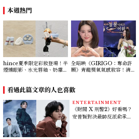
新緣分
本週熱門
hince夏季限定彩妝登場！半
全昭映《GIRIGO：奪命許
煙燻眼影、水光唇釉、奶霜腮
願》青龍獎氧氣感妝容！清純
紅、柔霧氣墊推薦，Chill V
不失端莊，4個妝容重點一次
oyage 系列一次看
看
看過此篇文章的人也喜歡
ENTERTAINMENT
《財閥 X 刑警2》好看嗎？
安普賢對決最帥反派俞承
豪，鄭恩彩接棒女主，開專
機、刷黑卡，用錢輾壓罪犯