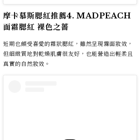
摩卡慕斯腮紅推薦4.
MADPEACH
面霜腮紅 裸色之薔
近期也頗受喜愛的霜狀腮紅，雖然呈現霧面妝效，
但細緻質地對乾燥肌膚很友好，也能營造出輕柔且
真實的自然妝效。