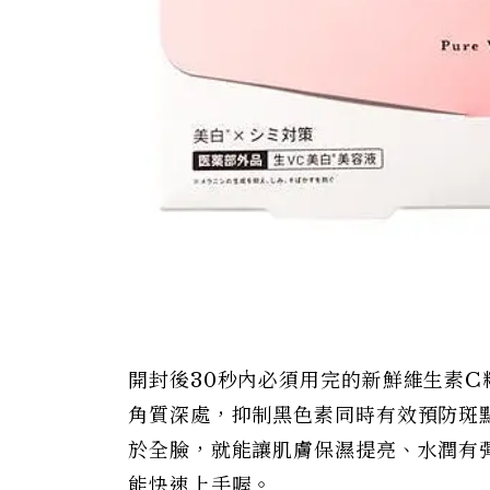
開封後30秒內必須用完的新鮮維生素C
角質深處，抑制黑色素同時有效預防斑
於全臉，就能讓肌膚保濕提亮、水潤有
能快速上手喔。