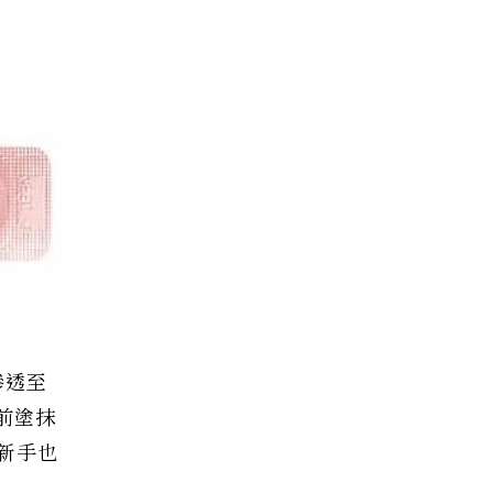
滲透至
前塗抹
新手也