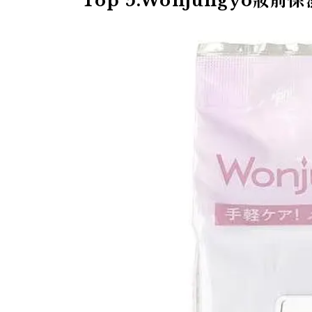
Top 5.Wonjungyo妝前