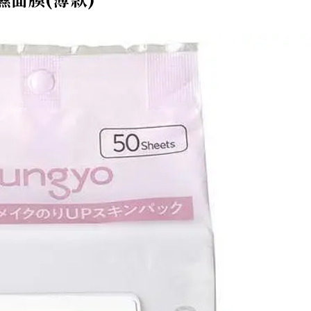
保濕面膜(薄款)