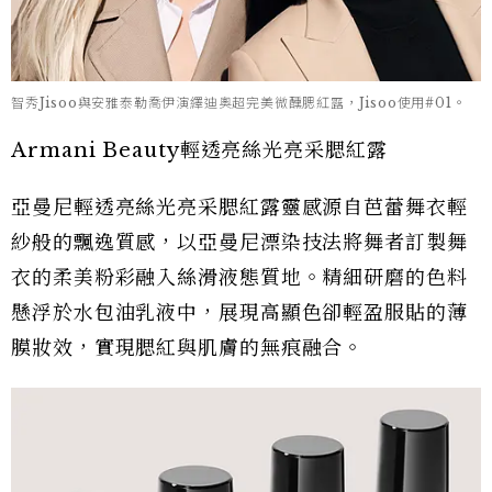
智秀Jisoo與安雅泰勒喬伊演繹迪奧超完美微醺腮紅露，Jisoo使用#01。
Armani Beauty輕透亮絲光亮采腮紅露
亞曼尼輕透亮絲光亮采腮紅露靈感源自芭蕾舞衣輕
紗般的飄逸質感，以亞曼尼漂染技法將舞者訂製舞
衣的柔美粉彩融入絲滑液態質地。精細研磨的色料
懸浮於水包油乳液中，展現高顯色卻輕盈服貼的薄
膜妝效，實現腮紅與肌膚的無痕融合。