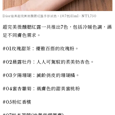
Dior迪奧超完美微醺腮紅露手部試色。(共7色)11ml，NT1,750
超完美微醺腮紅露一共推出7色，包括冷暖色調，滿
足不同膚色需求。
#01玫瑰甜茶：優雅百搭的玫瑰粉。
#02晨露牡丹：人人可駕馭的柔美奶杏色。
#03夕陽珊瑚：減齡俏皮的珊瑚橘。
#04蜜杏雛菊：襯膚色的甜美蜜桃粉
#05粉紅香檳