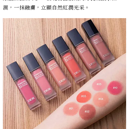
濕，一抹融膚，立顯自然紅潤光采。