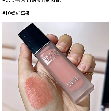
#07奶杏蒼蘭(迪奧官網獨賣)
#10嫣紅莓果