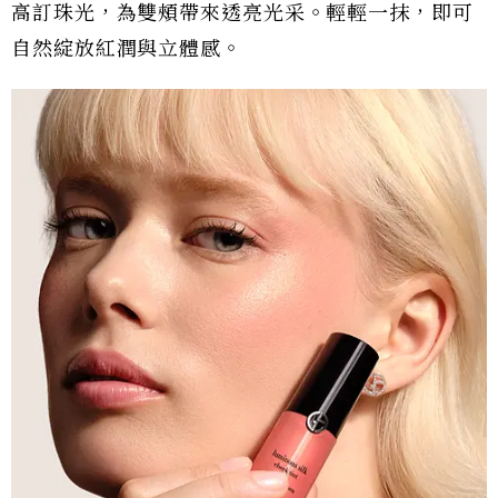
高訂珠光，為雙頰帶來透亮光采。輕輕一抹，即可
自然綻放紅潤與立體感。