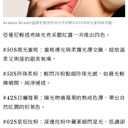
Armani Beauty亞曼尼輕透亮絲光亮采腮紅#50S微光蜜桃模特圖。
亞曼尼輕透亮絲光亮采腮紅露一共推出四色。
#50S微光蜜桃：蜜桃裸光與柔霧光澤交織，綻放溫
柔又俐落的甜美氣場。
#53S珍珠柔粉：輕閃冷粉點綴珍珠光感，如晨光輕
拂頰間，純淨通透。
#42S日曬苺果：陽光吻過莓果的熟成色澤，帶出自
然紅潤的好氣色。
#62S星辰玫粉：深邃玫粉中藏著細閃星光，低調卻