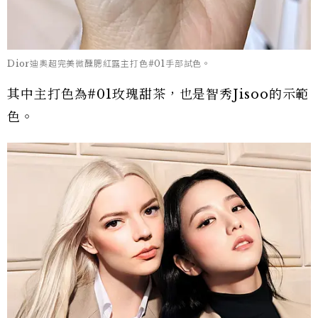
Dior迪奧超完美微醺腮紅露主打色#01手部試色。
其中主打色為#01玫瑰甜茶，也是智秀Jisoo的示範
色。