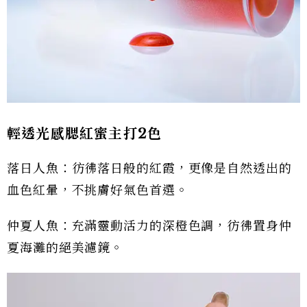
輕透光感
腮紅蜜主打2色
落日人魚：彷彿落日般的紅霞，更像是自然透出的
血色紅暈，不挑膚好氣色首選。
仲夏人魚：充滿靈動活力的深橙色調，彷彿置身仲
夏海灘的絕美濾鏡。