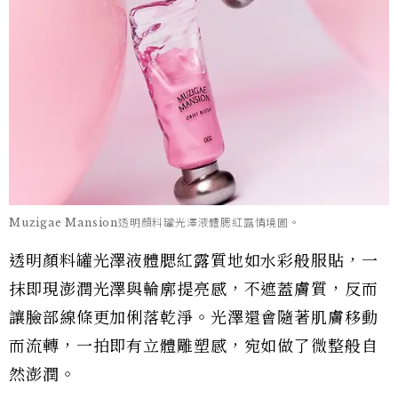
Muzigae Mansion透明顏料罐光澤液體腮紅露情境圖。
透明顏料罐光澤液體腮紅露質地如水彩般服貼，一
抹即現澎潤光澤與輪廓提亮感，不遮蓋膚質，反而
讓臉部線條更加俐落乾淨。光澤還會隨著肌膚移動
而流轉，一拍即有立體雕塑感，宛如做了微整般自
然澎潤。