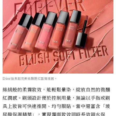
Dior迪奧超完美微醺腮紅露情境圖。
絲絨般的柔霧妝效，能輕鬆暈染，綻放自然的微醺
紅潤感。刷頭設計便於控制用量，無論以手指或刷
具上妝皆可快速推開、均勻服貼。當中還富含「玻
尿酸保濕精華」，實現霧面妝效同時長效鎖水保