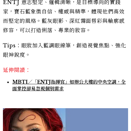
ENTJ 意志堅定、邏輯清晰，是目標導向的實踐
家，寶石藍象徵自信、權威與精準，體現他們高效
而堅定的風格。藍灰眼影、深紅霧面唇彩與輪廓感
修容，可以打造俐落、專業的妝容。
Tips：眼妝加入藍調眼線筆，創造視覺焦點、強化
眼神銳度。
延伸閱讀：
MBTI／「ENTJ指揮官」如辦公大樓的中央空調，全
面掌控卻易忽視個別需求