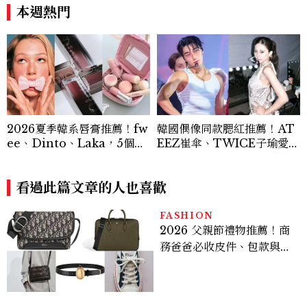
讓敵人成為朋友。」
卡，用錢輾壓罪犯的陳利手回
本週熱門
來了，這次能玩多大？
2026夏季韓系唇膏推薦！fw
韓國偶像同款腮紅推薦！AT
ee、Dinto、Laka，5個韓
EEZ崔傘、TWICE子瑜愛用
妞最愛小眾唇彩品牌新品盤點
款，打造夏日「曬傷妝」
看過此篇文章的人也喜歡
FASHION
2026 父親節禮物推薦！商
務爸爸必收皮件、包款與鞋
履一次看