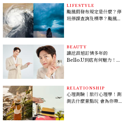
LIFESTYLE
颱風假發布規定是什麼？停
班停課查詢及標準？颱風假
有薪水嗎、可否拒絕上班？
BEAUTY
讓池昌旭訂情多年的
Bello.U到底有何魅力！揭
密男神發光乳霜～「肽光透
亮緊緻霜」如何打造日不落
的透亮肌，熬夜拍戲不顯疲
倦感，超神！
RELATIONSHIP
心理測驗｜旅行心理學！測
測去什麼景點玩 會為你帶來
好運