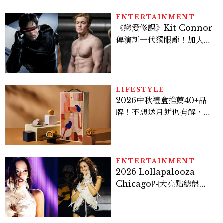
ENTERTAINMENT
《戀愛修課》Kit Connor
傳演新一代獨眼龍！加入新
版《X戰警》，可望搭檔
Sadie Sink
LIFESTYLE
2026中秋禮盒推薦40+品
牌！不想送月餅也有解，送
長輩、送客戶一次挑
ENTERTAINMENT
2026 Lollapalooza
Chicago四大亮點總盤
點， JENNIE、 CORTIS
登台，K-POP擄獲全球！