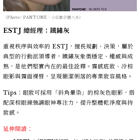
（Photo/ PANTONE、小紅書＠鹽八水）
ESTJ 總經理：鐵鏽灰
重視秩序與效率的 ESTJ，擅長規劃、決策，屬於
典型的行動派領導者，鐵鏽灰象徵穩定、權威與成
熟，是他們堅實內在的最佳詮釋。霧感底妝、冷棕
眼影與霧面裸唇，呈現簡潔俐落的專業妝容風格。
Tips：眼妝可採用「斜角暈染」的棕灰色眼影，搭
配深棕眼線強調眼神專注力，提升整體乾淨度與持
妝感。
延伸閱讀：