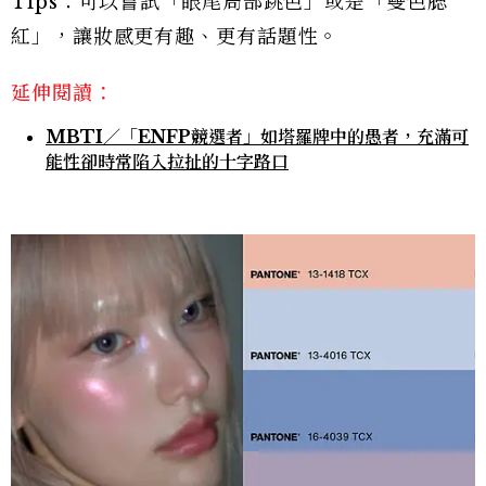
Tips：可以嘗試「眼尾局部跳色」或是「雙色腮
紅」，讓妝感更有趣、更有話題性。
延伸閱讀：
MBTI／「ENFP競選者」如塔羅牌中的愚者，充滿可
能性卻時常陷入拉扯的十字路口