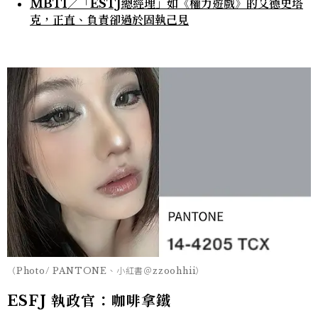
MBTI／「ESTJ總經理」如《權力遊戲》的艾德史塔
克，正直、負責卻過於固執己見
（Photo/ PANTONE、小紅書＠zzoohhii）
ESFJ 執政官：咖啡拿鐵