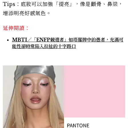
Tips：底妝可以加強「提亮」，像是顴骨、鼻梁，
增添明亮好感氣色。
延伸閱讀：
MBTI／「ENFP競選者」如塔羅牌中的愚者，充滿可
能性卻時常陷入拉扯的十字路口