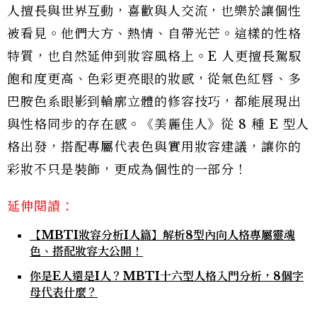
人擅長與世界互動，喜歡與人交流，也樂於讓個性
被看見。他們大方、熱情、自帶光芒。這樣的性格
特質，也自然延伸到妝容風格上。E 人更擅長駕馭
飽和度更高、色彩更亮眼的妝感，從氣色紅唇、多
巴胺色系眼影到輪廓立體的修容技巧，都能展現出
與性格同步的存在感。《美麗佳人》從 8 種 E 型人
格出發，搭配專屬代表色與實用妝容建議，讓你的
彩妝不只是裝飾，更成為個性的一部分！
延伸閱讀：
【MBTI妝容分析I人篇】解析8型內向人格專屬靈魂
色、搭配妝容大公開！
你是E人還是I人？MBTI十六型人格入門分析，8個字
母代表什麼？