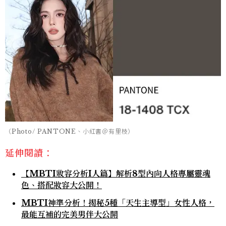
（Photo/ PANTONE、小紅書＠有里枝）
延伸閱讀：
【MBTI妝容分析I人篇】解析8型內向人格專屬靈魂
色、搭配妝容大公開！
MBTI神準分析！揭秘5種「天生主導型」女性人格，
最能互補的完美男伴大公開