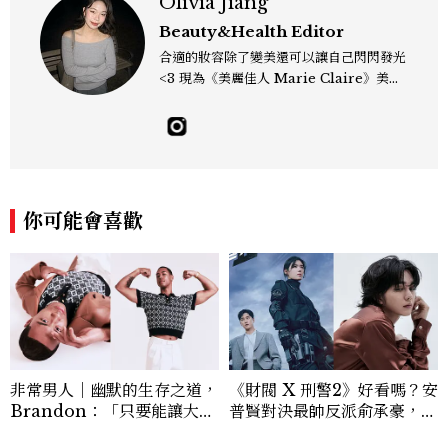
Olivia Jiang
Beauty&Health Editor
合適的妝容除了變美還可以讓自己閃閃發光
<3 現為《美麗佳人 Marie Claire》美容
編輯，熱愛韓系彩妝保養、推薦 Gen Z 妝
容趨勢；擅長挖掘明星同款與私下愛用單
品，還有分享那些自己一試就愛上的神級好
物 ! olivia_jiang@mctw.com.tw
你可能會喜歡
非常男人｜幽默的生存之道，
《財閥 X 刑警2》好看嗎？安
Brandon：「只要能讓大家
普賢對決最帥反派俞承豪，鄭
笑，我們就有機會玩在一起，
恩彩接棒女主，開專機、刷黑