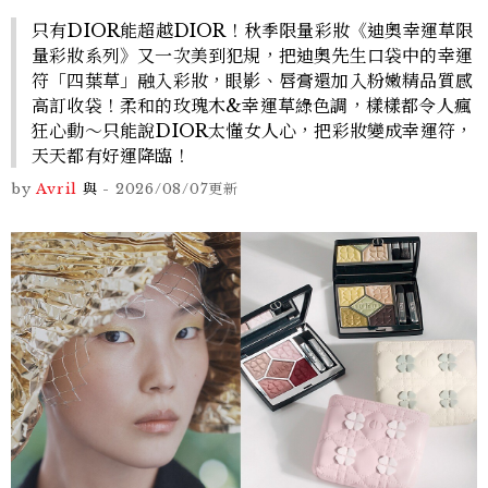
只有DIOR能超越DIOR！秋季限量彩妝《迪奧幸運草限
量彩妝系列》又一次美到犯規，把迪奧先生口袋中的幸運
符「四葉草」融入彩妝，眼影、唇膏還加入粉嫩精品質感
高訂收袋！柔和的玫瑰木&幸運草綠色調，樣樣都令人瘋
狂心動～只能說DIOR太懂女人心，把彩妝變成幸運符，
天天都有好運降臨！
by
Avril
與
-
2026/08/07
更新