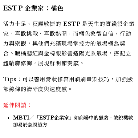
ESTP 企業家：橘色
活力十足、反應敏捷的 ESTP 是天生的實踐派企業
家，喜歡挑戰、喜歡熱鬧，而橘色象徵自信、行動
力與樂觀，與他們充滿現場掌控力的氣場極為契
合。暖橘腮紅與金棕眼影營造陽光系氣場，搭配立
體輪廓修飾，展現鮮明節奏感。
Tips：可以善用膏狀修容用斜刷暈染技巧，加強臉
部線條的清晰度與速度感。
延伸閱讀：
MBTI／「ESTP企業家」如商場中的獵豹，敏銳機敏
卻易於忽視遠方