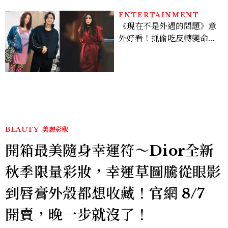
ENTERTAINMENT
《現在不是外遇的問題》意
外好看！抓偷吃反轉變命
案？金憓秀傳奇美腿被讚
爆、金智勳大秀腹肌，曹汝
貞雙影后飆戲，線上看7大
看點懶人包
BEAUTY
美麗彩妝
開箱最美隨身幸運符～Dior全新
秋季限量彩妝，幸運草圖騰從眼影
到唇膏外殼都想收藏！官網 8/7
開賣，晚一步就沒了！