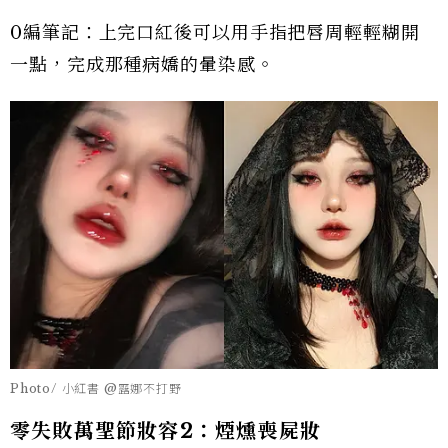
0編筆記：上完口紅後可以用手指把唇周輕輕糊開
一點，完成那種病嬌的暈染感。
Photo/ 小紅書 @露娜不打野
零失敗萬聖節妝容2：煙燻喪屍妝