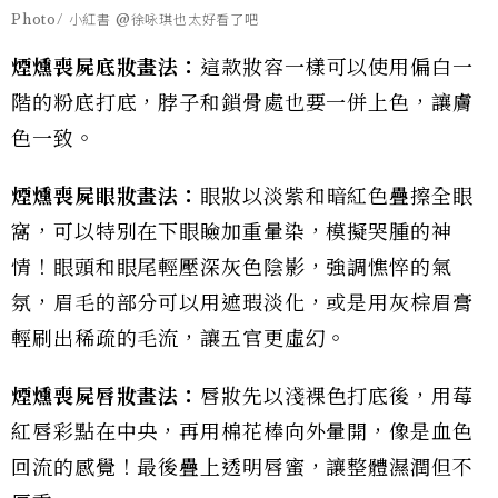
Photo/ 小紅書 @徐咏琪也太好看了吧
煙燻喪屍底妝畫法：
這款妝容一樣可以使用偏白一
階的粉底打底，脖子和鎖骨處也要一併上色，讓膚
色一致。
煙燻喪屍眼妝畫法：
眼妝以淡紫和暗紅色疊擦全眼
窩，可以特別在下眼瞼加重暈染，模擬哭腫的神
情！眼頭和眼尾輕壓深灰色陰影，強調憔悴的氣
氛，眉毛的部分可以用遮瑕淡化，或是用灰棕眉膏
輕刷出稀疏的毛流，讓五官更虛幻。
煙燻喪屍唇妝畫法：
唇妝先以淺裸色打底後，用莓
紅唇彩點在中央，再用棉花棒向外暈開，像是血色
回流的感覺！最後疊上透明唇蜜，讓整體濕潤但不