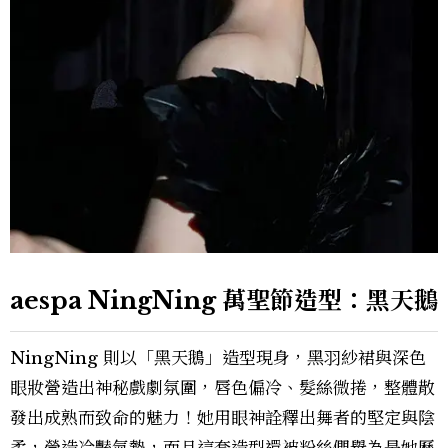
aespa NingNing 萬聖節造型：黑天鵝
NingNing 則以「黑天鵝」造型現身，黑羽紗裙與深色
眼妝營造出神秘戲劇氛圍，唇色偏冷、髮絲微捲，整體散
發出成熟而致命的魅力！她用眼神詮釋出舞者的堅定與陰