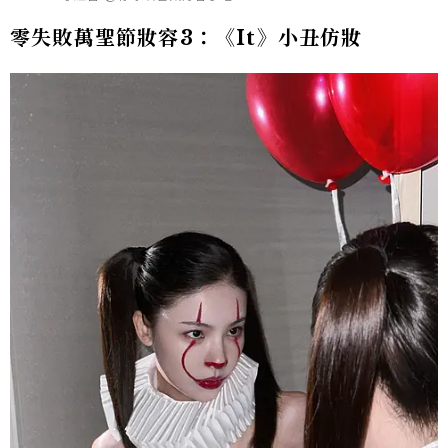
零失敗萬聖節妝容3：《It》小丑仿妝