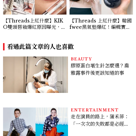
【Threads上紅什麼】KIK
【Threads 上紅什麼】韓國
O雙頭唇釉爆紅原因曝光，吃
fwee黑氣墊爆紅！編輯實
火鍋不掉色、水光玻璃唇美到
測：混合肌出油後妝感反而更
犯規
漂亮
看過此篇文章的人也喜歡
BEAUTY
膠原蛋白增生針怎麼選？喬
雅露事件後更該知道的事
ENTERTAINMENT
走在演員的路上，蒲禾菲：
「一次次的失敗都是必經過
程，必須要經過那些練習，