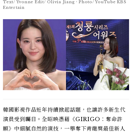
Text/ Yvonne Edit/ Olivia Jiang，Photo/ YouTube KBS
Entertain
韓國影視作品近年持續掀起話題，也讓許多新生代
演員受到矚目。全昭映憑藉《GIRIGO：奪命許
願》中細膩自然的演技，一舉奪下青龍獎最佳新人