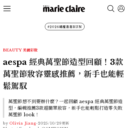
#2026裙襬澎澎RUN
BEAUTY
美麗彩妝
aespa 經典萬聖節造型回顧！3款
萬聖節妝容靈感推薦，新手也能輕
鬆駕馭
萬聖節想不到要辦什麼？一起回顧 aespa 經典萬聖節造
型，編輯推薦3款超簡單妝容，新手也能輕鬆打造零失敗
萬聖節 look！
by
Olivia Jiang
-
2025/10/29
更新