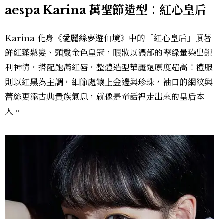
aespa Karina 萬聖節造型：紅心皇后
Karina 化身《愛麗絲夢遊仙境》中的「紅心皇后」頂著
鮮紅蓬鬆髮、頭戴金色皇冠，眼妝以濃郁的翠綠暈染出銳
利神情，搭配飽滿紅唇，整體造型華麗還原度超高！禮服
則以紅黑為主調，細節處鑲上金邊與珍珠，袖口的網紋與
蕾絲更添古典貴族氣息，就像是童話裡走出來的皇后本
人。