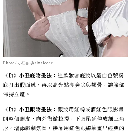
Photo/ 小紅書 @alvaleeee
《It》小丑底妝畫法：
這款妝容底妝以最白色號粉
底打出假面感，再以高光點亮鼻尖與顴骨，讓臉部
保持立體。
《It》小丑眼妝畫法：
眼妝用紅棕或酒紅色眼影暈
開整個眼皮，向外微微拉提，下眼尾延伸成細三角
形，增添戲劇氛圍，接著用紅色眼線筆畫出經典的