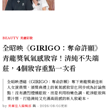
曾出演《少年法庭》，私下
極簡風穿搭是日常範本！
BEAUTY
美麗彩妝
全昭映《GIRIGO：奪命許願》
青龍獎氧氣感妝容！清純不失端
莊，4個妝容重點一次看
全昭映憑藉《GIRIGO：奪命許願》奪下青龍獎最佳新
人女演員獎，頒獎典禮上的氧氣感妝容也同步成為討論焦
點！沒有濃烈煙燻眼妝，而是利用粉嫩色調、乾淨眼妝與
果汁唇，打造清純又充滿高級感的新人妝範本。
by
美麗佳人編輯部
與
-
2026/08/05
更新