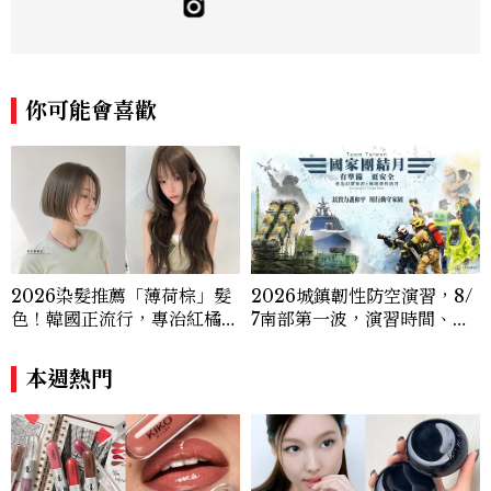
容趨勢；擅長挖掘明星同款與私下愛用單
品，還有分享那些自己一試就愛上的神級好
物 ! olivia_jiang@mctw.com.tw
你可能會喜歡
2026染髮推薦「薄荷棕」髮
2026城鎮韌性防空演習，8/
色！韓國正流行，專治紅橘
7南部第一波，演習時間、可
感，不漂也能染出高級透明感
以出門嗎？罰款懶人包
本週熱門