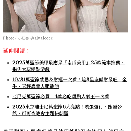
Photo/ 小紅書 @alvaleeee
延伸閱讀：
2025萬聖節美甲最應景「南瓜美甲」25款範本推薦，
指尖大玩變裝游戲
10/31萬聖節禁忌＆財運一次看！這3星座偏財最旺，金
牛、天秤靠貴人賺飽飽
亞尼克萬聖節必買！4款必吃甜點人氣王一次看
2025東京迪士尼萬聖節6大亮點！壞蛋遊行、幽靈公
館、可可夜總會主題快朝聖