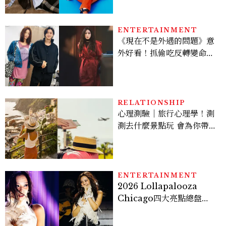
才能做得好。」
ENTERTAINMENT
《現在不是外遇的問題》意
外好看！抓偷吃反轉變命
案？金憓秀傳奇美腿被讚
爆、金智勳大秀腹肌，曹汝
貞雙影后飆戲，線上看7大
看點懶人包
RELATIONSHIP
心理測驗｜旅行心理學！測
測去什麼景點玩 會為你帶來
好運
ENTERTAINMENT
2026 Lollapalooza
Chicago四大亮點總盤
點， JENNIE、 CORTIS
登台，K-POP擄獲全球！