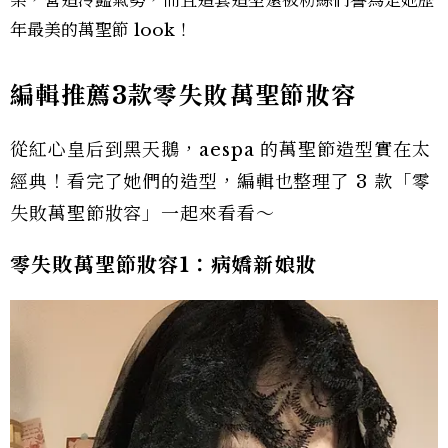
柔，營造冷豔氣勢，而且這套造型還被粉絲們譽為是她歷
年最美的萬聖節 look！
編輯推薦3款零失敗萬聖節妝容
從紅心皇后到黑天鵝，aespa 的萬聖節造型實在太
經典！看完了她們的造型，編輯也整理了 3 款「零
失敗萬聖節妝容」一起來看看～
零失敗萬聖節妝容1：病嬌新娘妝