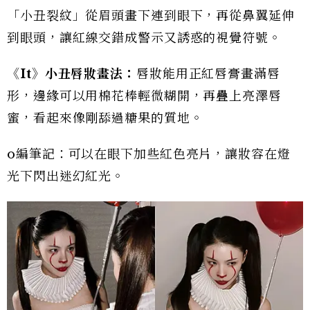
「小丑裂紋」從眉頭畫下連到眼下，再從鼻翼延伸
到眼頭，讓紅線交錯成警示又誘惑的視覺符號。
《It》小丑唇妝畫法：
唇妝能用正紅唇膏畫滿唇
形，邊緣可以用棉花棒輕微糊開，再疊上亮澤唇
蜜，看起來像剛舔過糖果的質地。
o編筆記：可以在眼下加些紅色亮片，讓妝容在燈
光下閃出迷幻紅光。