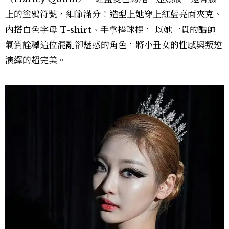
上的塗鴉符號，細節滿分！造型上她穿上紅藍亮面夾克、
內搭白色字母 T-shirt、手拿棒球棍， 以她一貫的酷帥
氣質詮釋這位混亂卻魅惑的角色，將小丑女的性感與叛逆
演繹的超完美。