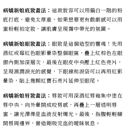
病嬌新娘底妝畫法：
這款妝容可以用偏白一階的粉
底打底，避免太厚重，如果想要更有戲劇感可以用
蜜粉輕拍定妝，讓肌膚呈現霧中帶光的氛圍。
病嬌新娘眼妝畫法：
眼妝是這個造型的靈魂！先用
酒紅或莓紅色眼影暈染整個眼窩，疊上紅棕色在眼
摺內側加深層次，最後在眼皮中央壓上紅色亮片，
呈現濕潤淚光的感覺，下眼線和淚袋可以再用紅影
暈染，貼上幾顆紅寶石亮片延伸至眼尾。
病嬌新娘唇妝畫法：
唇妝可用深酒紅唇釉集中塗在
唇中央，向外暈開成咬唇感，再疊上一層透明唇
蜜，讓光澤像是血液反射燭光。最後，指腹輕輕糊
開唇周邊界，營造剛吸完血的曖昧氣息。