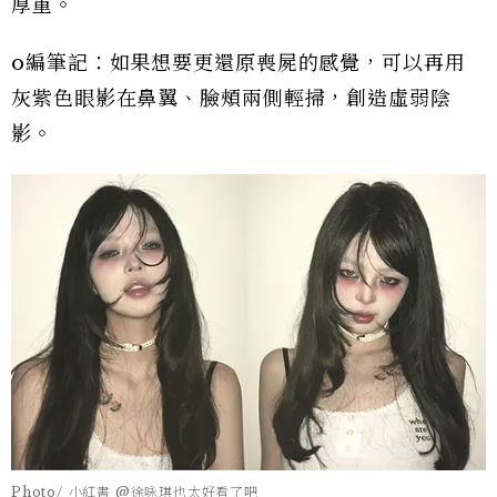
厚重。
o編筆記：如果想要更還原喪屍的感覺，可以再用
灰紫色眼影在鼻翼、臉頰兩側輕掃，創造虛弱陰
影。
Photo/ 小紅書 @徐咏琪也太好看了吧