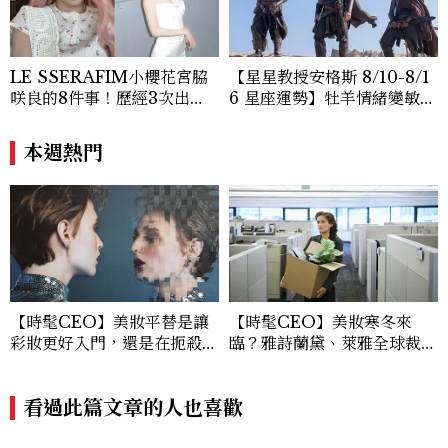
LE SSERAFIM小櫻花宮脇
【星星教授安格斯 8/10-8/1
咲良的8件事！歷經3次出
6 星座運勢】牡羊情緒變敏
道、嚴以律己的終極自我管理
感，雙子人際吸引力爆棚
王、靠「這招」養成17吋螞蟻
本週熱門
腰
【時髦CEO】美妝平替是讓
【時髦CEO】美妝寒冬來
彩妝更好入門，還是在扼殺創
臨？雅詩蘭黛、萊雅全球裁員
新？
＋關閉官網，下一步計畫曝光
看過此篇文章的人也喜歡