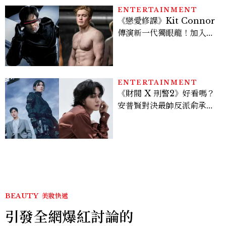
ENTERTAINMENT
《戀愛修課》Kit Connor
傳演新一代獨眼龍！加入新
版《X戰警》，可望搭檔
Sadie Sink
ENTERTAINMENT
《財閥 X 刑警2》好看嗎？
安普賢對決最帥反派俞承
豪，鄭恩彩接棒女主，開專
機、刷黑卡，用錢輾壓罪犯
的陳利手回來了，這次能玩
多大？
BEAUTY
美妝快遞
引發全網爆紅討論的