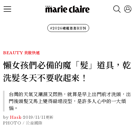
#2026裙襬澎澎RUN
BEAUTY
美妝快遞
懶女孩們必備的魔「髮」道具，乾
洗髮冬天不要收起來！
台灣的天氣又潮濕又悶熱，就算是早上出門前才洗頭，出
門後頭髮又馬上變得扁塌沒型，是許多人心中的一大煩
惱。
by
Hask
-
2019/11/11
更新
PHOTO / 公益國際