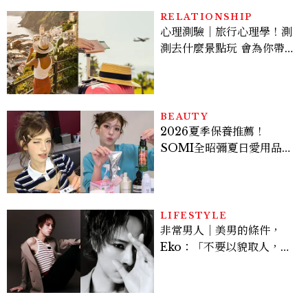
RELATIONSHIP
心理測驗｜旅行心理學！測
測去什麼景點玩 會為你帶來
好運
BEAUTY
2026夏季保養推薦！
SOMI全昭彌夏日愛用品公
開，防曬、護髮、止汗、頭
皮保養10款好物一次看
LIFESTYLE
非常男人｜美男的條件，
Eko：「不要以貌取人，內
在與外在同樣重要。」