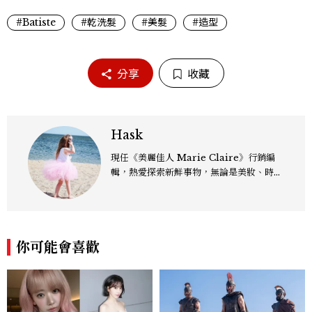
#Batiste
#乾洗髮
#美髮
#造型
分享
收藏
Hask
現任《美麗佳人 Marie Claire》行銷編
輯，熱愛探索新鮮事物，無論是美妝、時
尚、影劇，還是跨界文化議題，都樂於從中
發掘趨勢脈動，轉化為有溫度、有影響力的
內容。
你可能會喜歡