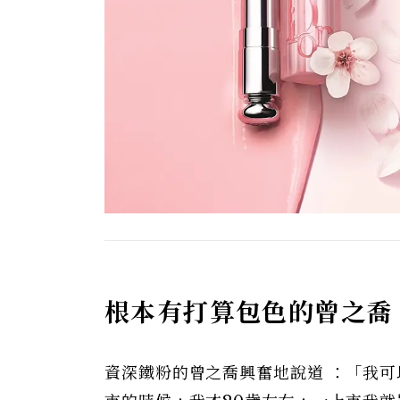
根本有打算包色的曾之喬
資深鐵粉的曾之喬興奮地說道 ：「我