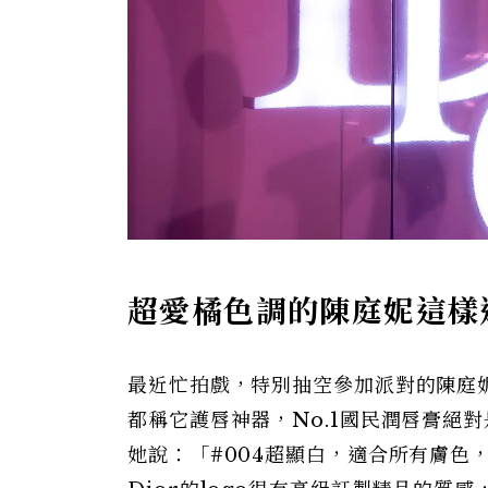
超愛橘色調的陳庭妮這樣
最近忙拍戲，特別抽空參加派對的陳庭
都稱它護唇神器，No.1國民潤唇膏絕
她說：「#004超顯白，適合所有膚色