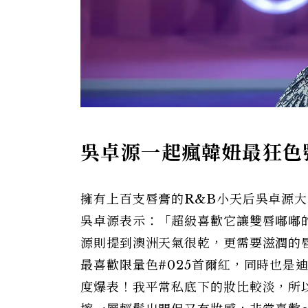
吳卓源一起瘋韓妞最狂色
擁有上百支唇膏的R&B小天后吳卓源
吳卓源表示：「超級喜歡它讓雙唇嘟嘟
源則提到澳洲天氣很乾，更需要滋潤的
最喜歡限量色#025首爾紅，同時也是
度爆表！我平常私底下的妝比較淡，所