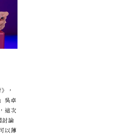
膏》，
」吳卓
，這次
國討論
可以薄