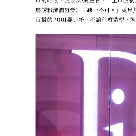
市的時候，我才20歲左右，一上市我就
癮誘粉漾潤唇膏》，缺一不可。」蒐集
百搭的#001嬰兒粉，不論什麼造型，