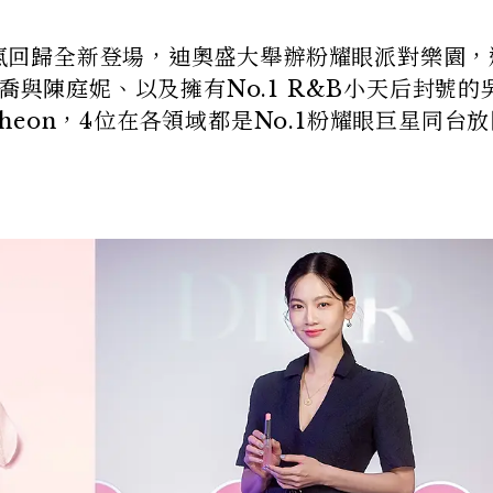
膏霸氣回歸全新登場，迪奧盛大舉辦粉耀眼派對樂園，
喬與陳庭妮、以及擁有No.1 R&B小天后封號的
.Sheon，4位在各領域都是No.1粉耀眼巨星同台