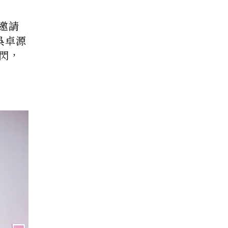
邀請
吳卓源
放閃，