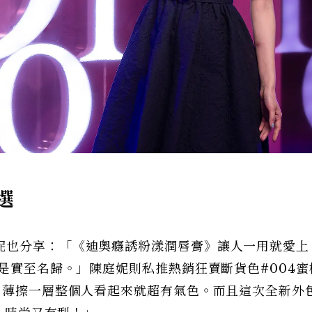
選
妮也分享：「《迪奧癮誘粉漾潤唇膏》讓人一用就愛上
對是實至名歸。」陳庭妮則私推熱銷狂賣斷貨色#004蜜
，薄擦一層整個人看起來就超有氣色。而且這次全新外