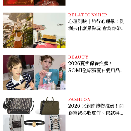
激吻獲讚慾感天花板
RELATIONSHIP
心理測驗｜旅行心理學！測
測去什麼景點玩 會為你帶來
好運
BEAUTY
2026夏季保養推薦！
SOMI全昭彌夏日愛用品公
開，防曬、護髮、止汗、頭
皮保養10款好物一次看
FASHION
2026 父親節禮物推薦！商
務爸爸必收皮件、包款與鞋
履一次看