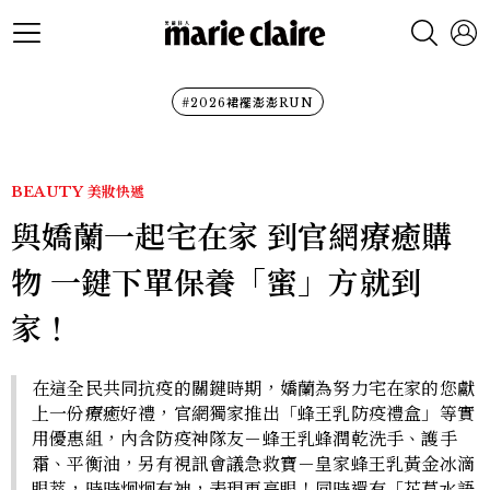
#2026裙襬澎澎RUN
BEAUTY
美妝快遞
與嬌蘭一起宅在家 到官網療癒購
物 一鍵下單保養「蜜」方就到
家！
在這全民共同抗疫的關鍵時期，嬌蘭為努力宅在家的您獻
上一份療癒好禮，官網獨家推出「蜂王乳防疫禮盒」等實
用優惠組，內含防疫神隊友－蜂王乳蜂潤乾洗手、護手
霜、平衡油，另有視訊會議急救寶－皇家蜂王乳黃金冰滴
眼萃，時時炯炯有神，表現更亮眼！同時還有「花草水語