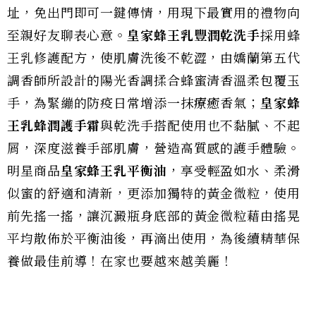
址，免出門即可一鍵傳情，用現下最實用的禮物向
至親好友聊表心意。
皇家蜂王乳豐潤乾洗手
採用蜂
王乳修護配方，使肌膚洗後不乾澀，由嬌蘭第五代
調香師所設計的陽光香調揉合蜂蜜清香溫柔包覆玉
手，為緊繃的防疫日常增添一抹療癒香氣；
皇家蜂
王乳蜂潤護手霜
與乾洗手搭配使用也不黏膩、不起
屑，深度滋養手部肌膚，營造高質感的護手體驗。
明星商品
皇家蜂王乳平衡油
，享受輕盈如水、柔滑
似蜜的舒適和清新，更添加獨特的黃金微粒，使用
前先搖一搖，讓沉澱瓶身底部的黃金微粒藉由搖晃
平均散佈於平衡油後，再滴出使用，為後續精華保
養做最佳前導！在家也要越來越美麗！