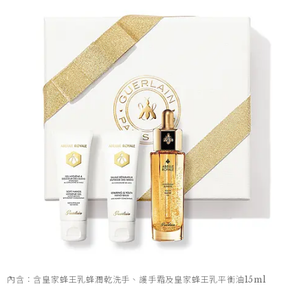
內含：含皇家蜂王乳蜂潤乾洗手、護手霜及皇家蜂王乳平衡油15ml