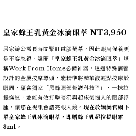
皇家蜂王乳黃金冰滴眼萃
NT3,950
居家辦公需長時間緊盯電腦螢幕，因此眼周保養更
是不容忽視，嬌蘭「
皇家蜂王乳黃金冰滴眼萃
」堪
稱Work From Home必備神器，透過特殊滴管
設計的金屬按摩導頭，能精準將精華液輕點按摩於
眼周，蘊含獨家「黑蜂眼部修護科技™」，一抹拉
提撫紋，並能有效打擊暗沉與起床後惱人的眼部浮
腫，讓您在視訊會議亮眼入鏡。
現在於嬌蘭官網下
單皇家蜂王乳冰滴眼萃，即贈蜂王乳超拉提眼霜
3ml
。