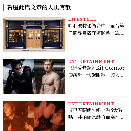
帥到老的關鍵
看過此篇文章的人也喜歡
LIFESTYLE
哈利波特迷衝台中！全台第
二間專賣店在這開幕，25週
年限定周邊、托特包太值得
入手
ENTERTAINMENT
《戀愛修課》Kit Connor
傳演新一代獨眼龍！加入新
版《X戰警》，可望搭檔
Sadie Sink
ENTERTAINMENT
《早春晴朗》線上看6大看
點！井柏然為戲自備高訂，
孫千苦等地下戀轉正，雨夜