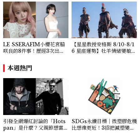
LE SSERAFIM小櫻花宮脇
【星星教授安格斯 8/10-8/1
咲良的8件事！歷經3次出
6 星座運勢】牡羊情緒變敏
道、嚴以律己的終極自我管理
感，雙子人際吸引力爆棚
王、靠「這招」養成17吋螞蟻
本週熱門
腰
引發全網爆紅討論的「Hots
SDGs永續目標｜微塑膠危機
pan」是什麼？父親節想當天
比想像更近！3招把減塑變成
菜老爸並不難，掌握活到老、
日常