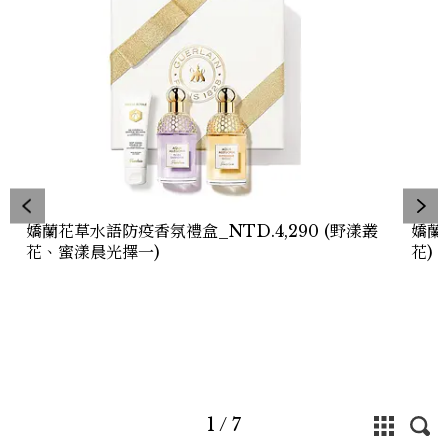
嬌蘭花草水語防疫香氛禮盒_NTD.4,290 (野漾叢
嬌蘭
花、蜜漾晨光擇一)
花)
1
/
7