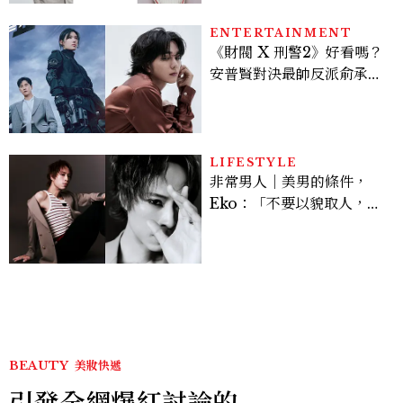
ENTERTAINMENT
《財閥 X 刑警2》好看嗎？
安普賢對決最帥反派俞承
豪，鄭恩彩接棒女主，開專
機、刷黑卡，用錢輾壓罪犯
的陳利手回來了，這次能玩
多大？
LIFESTYLE
非常男人｜美男的條件，
Eko：「不要以貌取人，內
在與外在同樣重要。」
BEAUTY
美妝快遞