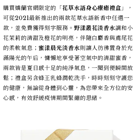
購買嬌蘭官網限定的「
花草水語身心療癒禮盒
」，
可從2021最新推出的兩款花草水語新香中任選一
款，並免費獲得刻字服務。
野漾叢花淡香水
調和小
花茉莉的清甜及橙花的明亮，伴隨白麝香與鳶尾花
的柔軟氣息；
蜜
漾晨光淡香水
則讓人彷彿置身於充
滿陽光的午后，慵懶地享受著空氣中的清甜蜜香，
兩款皆是夏日感十足的純淨氣息，一聞到便瞬間放
鬆；禮盒另含蜂王乳蜂潤乾洗手，時時刻刻守護您
的健康，無論從身體到心靈，為您帶來全方位的安
心感，有效舒緩疫情期間緊繃的思緒。