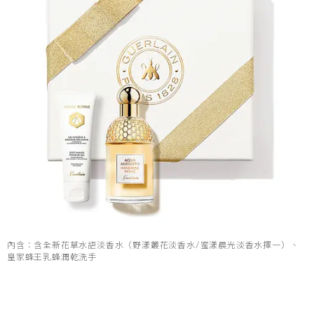
內含：含全新花草水語淡香水（野漾叢花淡香水/蜜漾晨光淡香水擇一）、
皇家蜂王乳蜂潤乾洗手