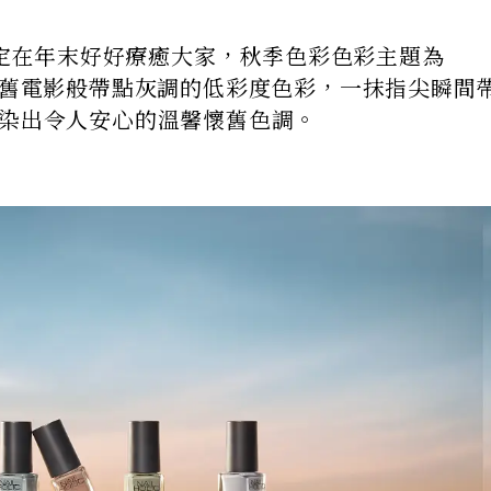
油決定在年末好好療癒大家，秋季色彩色彩主題為
」，宛如懷舊電影般帶點灰調的低彩度色彩，一抹指尖瞬間
渲染出令人安心的溫馨懷舊色調。