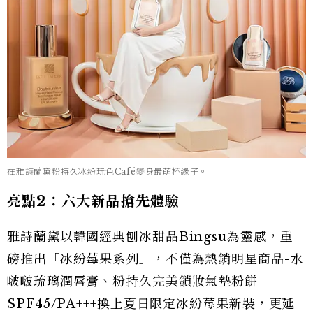
在雅詩蘭黛粉持久冰紛玩色Café變身最萌杯緣子。
亮點2：六大新品搶先體驗
雅詩蘭黛以韓國經典刨冰甜品Bingsu為靈感，重
磅推出「冰紛莓果系列」，不僅為熱銷明星商品-水
啵啵琉璃潤唇膏、粉持久完美鎖妝氣墊粉餅
SPF45/PA+++換上夏日限定冰紛莓果新裝，更延