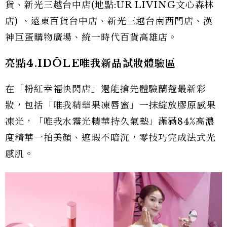
貨、新光三越台中店(地點:UR LIVING文心森林
店) 、遠東百貨台中店、新光三越台南西門店、漢
神巨蛋購物廣場、統一時代百貨高雄店。
亮點4.IDÔLE唯我新品試妝體驗區
在「粉紅幸福快閃店」還能搶先體驗蘭蔻最新彩
妝，包括「唯我精華果凍唇蜜」一抹綻放膠原感果
凍光，「唯我水霧光精華持久氣墊」滿滿84%高濃
度精華一拍美顏、遮瑕不暗沉，零技巧完成法式光
感肌。