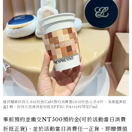
雅詩蘭黛粉持久冰紛玩色Café預約消費禮(冰紛玩色沁涼冰杯、海軍藍美妝
蛋1 顆、粉持久完美持妝粉底SPF10/PA++(#1W2)7ml
事前預約並繳交NT500預約金(可於活動當日消費
折抵正貨)，並於活動當日消費任一正貨，即贈價值