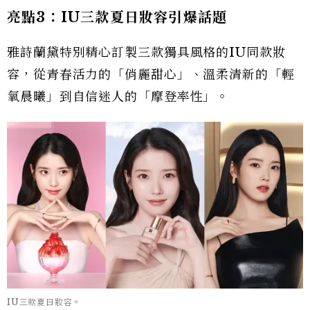
亮點3：IU三款夏日妝容引爆話題
雅詩蘭黛特別精心訂製三款獨具風格的IU同款妝
容，從青春活力的「俏麗甜心」、溫柔清新的「輕
氧晨曦」到自信迷人的「摩登率性」。
IU三款夏日妝容。