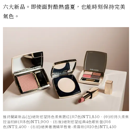
六大新品。即使面對酷熱盛夏，也能時刻保持完美
氣色。
雅詩蘭黛新品(左)絕對慾望持色柔焦腮紅(共7色)NT1,850、(中)粉持久柔焦
控油粉餅(共8色)NT1,900、(右後)絕對慾望經典4色眼影盤(共6
色)NT2,400、(右前)絕美奢潤精萃唇膏-柔霧款(共10色)NT1,450