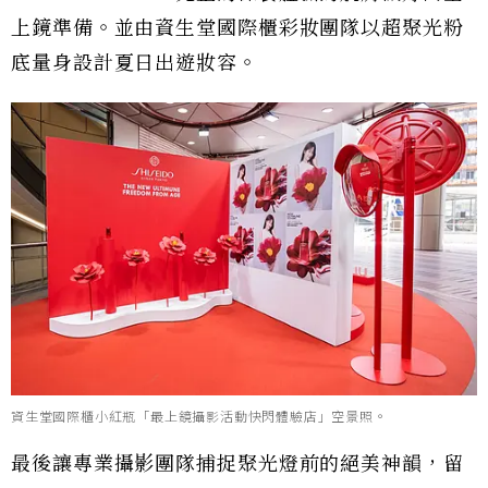
上鏡準備。並由資生堂國際櫃彩妝團隊以超聚光粉
底量身設計夏日出遊妝容。
資生堂國際櫃小紅瓶「最上鏡攝影活動快閃體驗店」空景照。
最後讓專業攝影團隊捕捉聚光燈前的絕美神韻，留