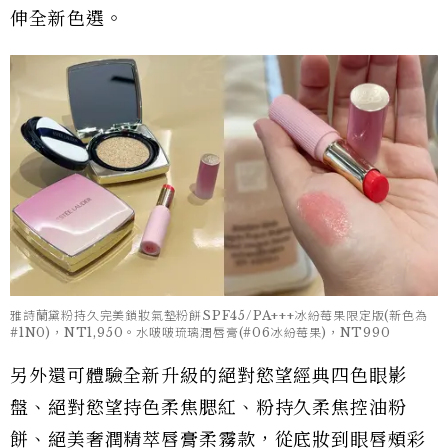
伸全新色選。
雅詩蘭黛粉持久完美鎖妝氣墊粉餅SPF45/PA+++冰紛莓果限定版(新色為
#1N0)，NT1,950。水啵啵琉璃潤唇膏(#06冰紛莓果)，NT990
另外還可體驗全新升級的絕對慾望經典四色眼影
盤、絕對慾望持色柔焦腮紅、粉持久柔焦控油粉
餅、絕美奢潤精萃唇膏柔霧款，從底妝到眼唇頰彩