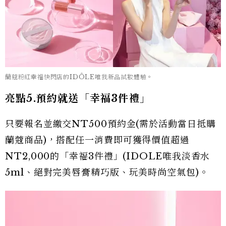
蘭蔻粉紅幸福快閃店的IDÔLE唯我新品試妝體驗。
亮點5.預約就送「幸福3件禮」
只要報名並繳交NT500預約金(需於活動當日抵購
蘭蔻商品)，搭配任一消費即可獲得價值超過
NT2,000的「幸福3件禮」(IDOLE唯我淡香水
5ml、絕對完美唇膏精巧版、玩美時尚空氣包)。