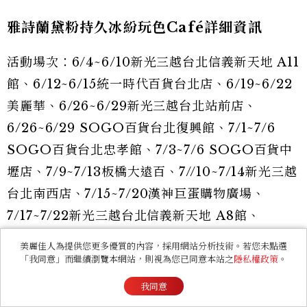
雅詩蘭黛粉持久冰紛玩色Café詳細資訊
活動場次：6/4~6/10新光三越台北信義新天地 A11
館、6/12~6/15統一時代百貨台北店、6/19~6/22
美麗華、6/26~6/29新光三越台北站前店、
6/26~6/29 SOGO百貨台北復興館、7/1~7/6
SOGO百貨台北忠孝館、7/3~7/6 SOGO百貨中
壢店、7/9~7/13板橋大遠百、7//10~7/14新光三越
台北南西店、7/15~7/20漢神巨蛋購物廣場、
7/17~7/22新光三越台北信義新天地 A8館、
7/24~7/27中友百貨、7/25~7/28遠東百貨桃園
美麗佳人為提供您更多優質的內容，採用網站分析技術。若您未點選
店、7/25~7/28新光三越桃園站前店、7/31~8/3統
「我同意」而繼續瀏覽本網站，則視為您已同意本站之
隱私權政策
。
一時代百貨高雄店、8/1~8/4台中大遠百、
我同意
8/7~8/10新光三越台南新天地、8/7~8/10新光三