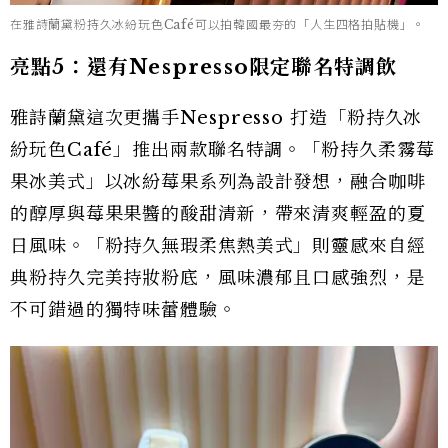
在雅詩蘭黛粉持久冰紛玩色Café可以拍韓國最夯的「人生四格拍貼機」。
亮點5：還有Nespresso限定聯名特調飲
雅詩蘭黛這次更攜手Nespresso 打造「粉持久冰
紛玩色Café」推出兩款聯名特調。「粉持久柔霧莓
果冰美式」以冰紛莓果系列為設計發想，融合咖啡
的醇厚與莓果果醬的酸甜清新，帶來清爽輕盈的夏
日風味。「粉持久無瑕柔焦熱美式」則靈感來自經
典粉持久完美持妝粉底，風味濃郁且口感強烈，是
不可錯過的獨特味蕾體驗。