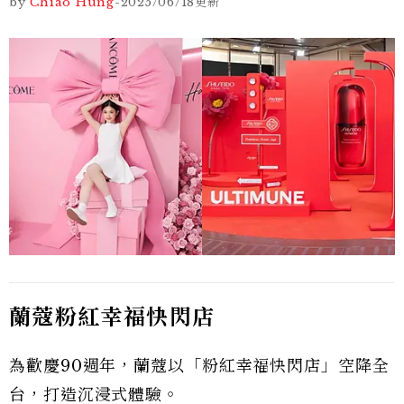
by
Chiao Hung
-
2025/06/18
更新
蘭蔻粉紅幸福快閃店
為歡慶90週年，蘭蔻以「粉紅幸福快閃店」空降全
台，打造沉浸式體驗。