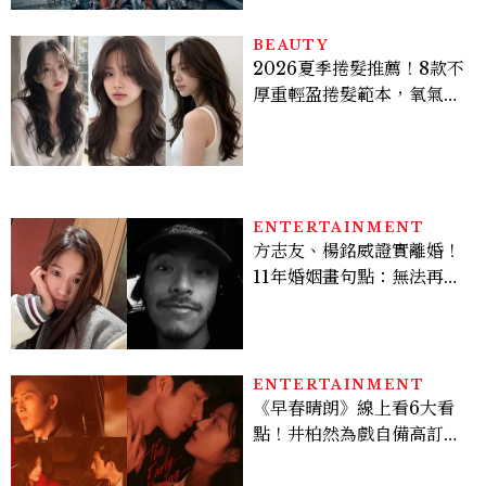
BEAUTY
2026夏季捲髮推薦！8款不
厚重輕盈捲髮範本，氧氣層
次燙、法式慵懶捲顯臉小又
好整理
ENTERTAINMENT
方志友、楊銘威證實離婚！
11年婚姻畫句點：無法再做
情人，但永遠是家人
ENTERTAINMENT
《早春晴朗》線上看6大看
點！井柏然為戲自備高訂，
孫千苦等地下戀轉正，雨夜
激吻獲讚慾感天花板