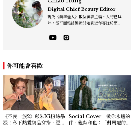
Chiao Hung
Digital Chief Beauty Editor
現為《美麗佳人》數位美容主編。入行已14
年，從平面雜誌編輯開始到近年專注於網路
報導，同時兼顧社群操作。寫作範圍持續深
耕彩妝、保養、香氛、頭髮...等與美有關的
面向。擅長以細膩敏銳的觀察力，深入報導
品牌理念與最新產品趨勢，將專業知識轉化
為貼近讀者日常的實用建議。持續關注美容
產業的創新動態，從配方科學到永續發展等
你可能會喜歡
等。Contact：chiao_hung@mctw.co
m.tw
《不良一族2》彩朱IG粉絲暴
Social Cover｜做你永遠的
漲！私下熱愛精品穿搭、經營
伴，龜梨和也：「對周遭的人
服飾品牌，堪稱品味最好女成
事物保有餘裕，同時也持續努