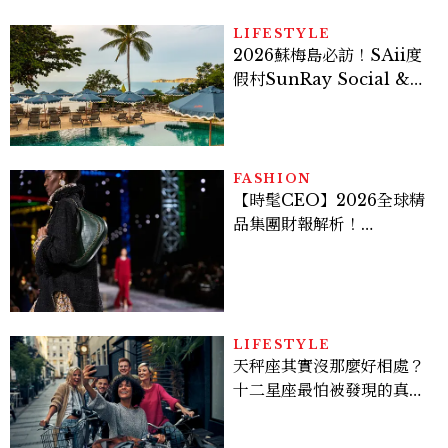
LIFESTYLE
2026蘇梅島必訪！SAii度
假村SunRay Social &
Swim Club全新開箱，6
大亮點體驗懶人包
FASHION
【時髦CEO】2026全球精
品集團財報解析！
LVMH、Hermès、
Chanel、Gucci 誰是真
正贏家？5大趨勢一次看
LIFESTYLE
天秤座其實沒那麼好相處？
十二星座最怕被發現的真實
面貌，「這星座」一直在假
裝不在意