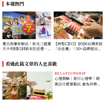
員
力。」
本週熱門
夏日消暑新解法！新光三越夏
【時髦CEO】2026台灣美妝
天卡利HIGH根本狂送禮，全
「出走潮」！10+品牌退出百
球獨家BT21超萌欠收，再入
貨，最後一根稻草超沉重
手頂奢醫美級保養、精品彩妝
還可以賺回本～買完心曠神
看過此篇文章的人也喜歡
怡、透心涼！
RELATIONSHIP
心理測驗｜旅行心理學！測
測去什麼景點玩 會為你帶來
好運