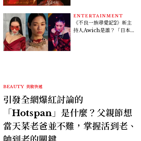
ENTERTAINMENT
《不良一族尋愛記2》新主
持人Awich是誰？「日本嘻
哈女王」人生比節目更抓
馬：25歲喪夫、家中遭槍擊
掃射
BEAUTY
美妝快遞
引發全網爆紅討論的
「Hotspan」是什麼？父親節想
當天菜老爸並不難，掌握活到老、
帥到老的關鍵