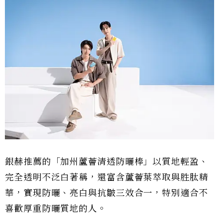
銀赫推薦的「加州蘆薈清透防曬棒」以質地輕盈、
完全透明不泛白著稱，還富含蘆薈葉萃取與胜肽精
華，實現防曬、亮白與抗皺三效合一，特別適合不
喜歡厚重防曬質地的人。