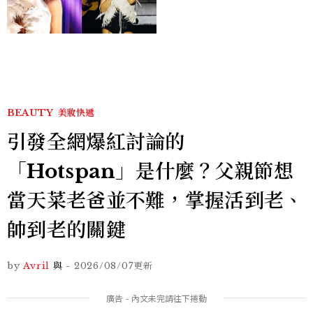
點， JENNIE、 CORTIS
登台，K-POP擄獲全球！
BEAUTY
美妝快遞
引發全網爆紅討論的
「Hotspan」是什麼？父親節想
當天菜老爸並不難，掌握活到老、
帥到老的關鍵
by
Avril
與
-
2026/08/07
更新