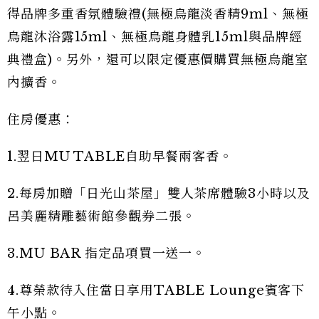
得品牌多重香氛體驗禮(無極烏龍淡香精9ml、無極
烏龍沐浴露15ml、無極烏龍身體乳15ml與品牌經
典禮盒)。另外，還可以限定優惠價購買無極烏龍室
內擴香。
住房優惠：
1.翌日MU TABLE自助早餐兩客香。
2.每房加贈「日光山茶屋」雙人茶席體驗3小時以及
呂美麗精雕藝術館參觀券二張。
3.MU BAR 指定品項買一送一。
4.尊榮款待入住當日享用TABLE Lounge賓客下
午小點。