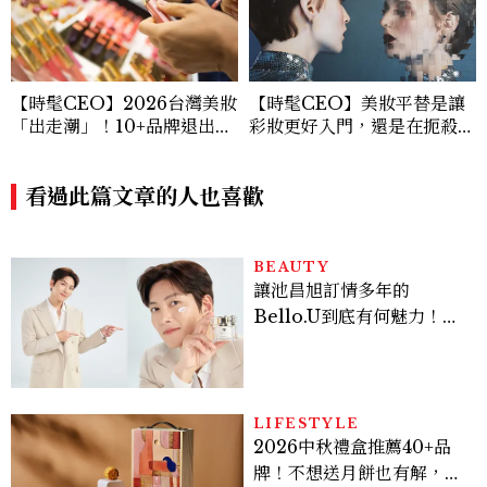
【時髦CEO】2026台灣美妝
【時髦CEO】美妝平替是讓
「出走潮」！10+品牌退出百
彩妝更好入門，還是在扼殺創
貨，最後一根稻草超沉重
新？
看過此篇文章的人也喜歡
BEAUTY
讓池昌旭訂情多年的
Bello.U到底有何魅力！揭
密男神發光乳霜～「肽光透
亮緊緻霜」如何打造日不落
的透亮肌，熬夜拍戲不顯疲
倦感，超神！
LIFESTYLE
2026中秋禮盒推薦40+品
牌！不想送月餅也有解，送