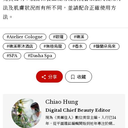
法及肌膚狀況而有所不同，並請配合正確使用方
法。
#Atelier Cologne
#歐瓏
#礁溪
#礁溪寒沐酒店
#無極烏龍
#香水
#馥蘭朵烏來
#SPA
#Dasha Spa
分享
收藏
Chiao Hung
Digital Chief Beauty Editor
現為《美麗佳人》數位美容主編。入行已14
年，從平面雜誌編輯開始到近年專注於網路