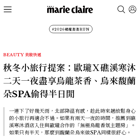
#2026裙襬澎澎RUN
BEAUTY
美妝快遞
秋冬小旅行提案：歐瓏Ｘ礁溪寒沐
二天一夜盡享烏龍茶香、烏來馥蘭
朵SPA偷得半日閒
一連下了好幾天雨，北部降溫有感，趁此時來趟放鬆身心
的小旅行再適合不過。如果有兩天一夜的時間，推薦到礁
溪寒沐酒店入住與歐瓏合作的「無極烏龍香氛主題房」。
如果只有半天，那麼到馥蘭朵烏來做SPA同樣很舒心。