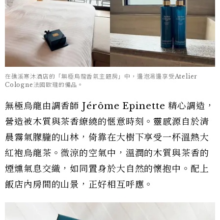
在礁溪寒沐酒店的「無極烏龍香氛主題房」中，邊泡湯邊享受Atelier
Cologne法國歐瓏的備品。
無極烏龍由調香師 Jérôme Epinette 精心調造，
營造被木質與茶香繚繞的愜意時刻。靈感源自於清
晨霧氣朦朧的山林，倚靠在大樹下享受一杯溫熱大
紅袍烏龍茶。微涼的空氣中，溫潤的木質與茶香的
煙燻氣息交織，如同置身於大自然的懷抱中。配上
飯店內房間的山景，正好相互呼應。