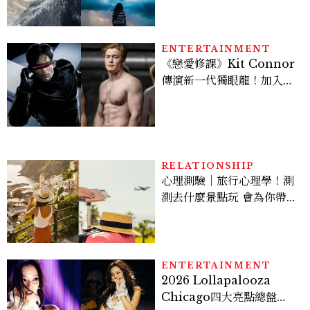
ENTERTAINMENT
《戀愛修課》Kit Connor
傳演新一代獨眼龍！加入新
版《X戰警》，可望搭檔
Sadie Sink
RELATIONSHIP
心理測驗｜旅行心理學！測
測去什麼景點玩 會為你帶來
好運
ENTERTAINMENT
2026 Lollapalooza
Chicago四大亮點總盤