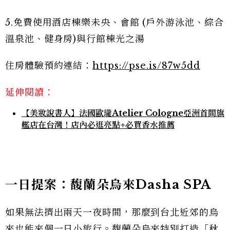
5.免費使用酒店棟樂未央、會館 (戶外游泳池、綜合
溫泉池、健身房)與行館棟光之湯
住房體驗預約連結：
https://pse.is/87w5dd
延伸閱讀：
【美妝說書人】法國歐瓏Atelier Cologne亞洲首間旗
艦店在台灣！店內必逛亮點+必買香水推薦
一日提案：馥蘭朵烏來Dasha SPA
如果無法擠出兩天一夜時間，那麼到台北近郊的烏
來也能來個一日小旅行。馥蘭朵烏來特別打造「秋