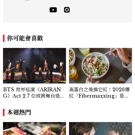
報導，同時兼顧社群操作。寫作範圍持續深
耕彩妝、保養、香氛、頭髮...等與美有關的
面向。擅長以細膩敏銳的觀察力，深入報導
品牌理念與最新產品趨勢，將專業知識轉化
為貼近讀者日常的實用建議。持續關注美容
產業的創新動態，從配方科學到永續發展等
你可能會喜歡
等。Contact：chiao_hung@mctw.co
m.tw
BTS 世界巡演《ARIRAN
高蛋白之後換它紅！2026爆
G》Act 2 7 位成員舞台造型
紅「Fibermaxxing」是什
一次看
麼？一天30g纖維，原來不用
狂吃菜
本週熱門