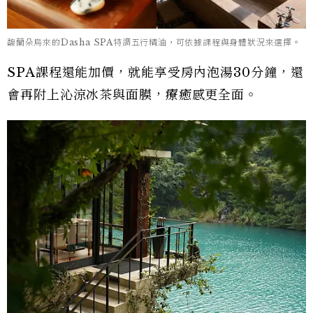
馥蘭朵烏來的Dasha SPA特調五行精油，可依據課程與身體狀況來選擇。
SPA課程還能加價，就能享受房內泡湯30分鐘，還
會再附上沁涼冰茶與面膜，療癒感更全面。