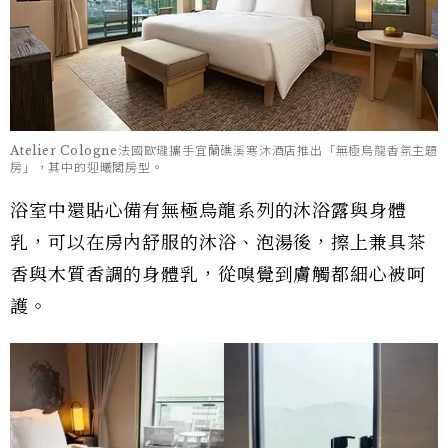
Atelier Cologne法國歐瓏攜手宜蘭礁溪寒沐酒店推出「無極烏龍香氛主題
房」，其中的迎曦閣房型。
浴室中還貼心備有無極烏龍系列的沐浴露與身體
乳，可以在房內舒服的沐浴、泡湯後，擦上兼具茶
香與木質香調的身體乳，從嗅覺到膚觸都細心被呵
護。