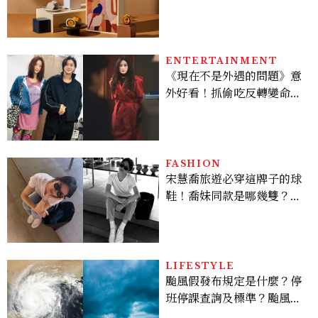
長輩、送客戶一次挑
ENTERTAINMENT
《現在不是外遇的問題》意
外好看！抓偷吃反轉變命
案？金憓秀傳奇美腿被讚
爆、金智勳大秀腹肌，曹汝
貞雙影后飆戲，線上看7大
看點懶人包
FASHION
宋慧喬旅遊必穿這牌子的球
鞋！喬妹同款是哪幾雙？
AUTRY究竟有什麼魅力讓
她愛上？
LIFESTYLE
颱風假發布規定是什麼？停
班停課查詢及標準？颱風假
有薪水嗎、可否拒絕上班？