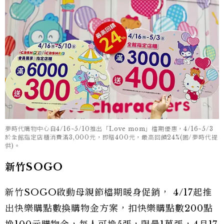
夢時代購物中心自4/16~5/10推出「Love mom」檔期優惠，4/16~5/3
於全館指定店櫃消費滿3,000元，即贈400元，最高回饋24%(圖/夢時代提
供)。
新竹SOGO
新竹SOGO啟動母親節檔期暖身促銷， 4/17起推
出快樂購點數換購物金方案，扣快樂購點數200點