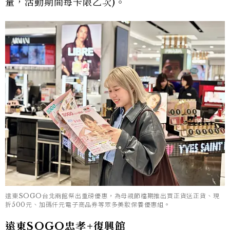
量，活動期間每卡限乙次)。
遠東SOGO台北兩館祭出重磅優惠，為母親節檔期推出買正貨送正貨、現
折500元、加碼仟元電子商品券等眾多美妝保養優惠組。
遠東SOGO忠孝+復興館