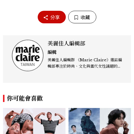
分享
收藏
美麗佳人編輯部
編輯
美麗佳人編輯群 《Marie Claire》雜誌編
輯部專注於時尚、文化與當代女性議題的深
度呈現，致力打造兼具風格與觀點的內容敘
事。 團隊擅長核心議題企劃、內容策展與
跨平台整合，長期關注國際時代脈動與社會
趨勢，從文化觀察出發，挖掘具有啟發性的
你可能會喜歡
女性故事與價值觀；同時以細膩的美學語言
與敘事張力，轉化為兼具視覺風格與思想深
度的內容。 《Marie Claire》始終以敏銳
視角與編輯直覺，引領讀者探索女性多元面
貌與生活品味風格的無限可能。