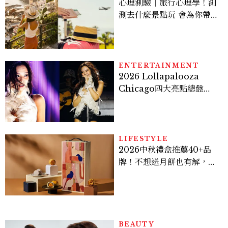
心理測驗｜旅行心理學！測
測去什麼景點玩 會為你帶來
好運
ENTERTAINMENT
2026 Lollapalooza
Chicago四大亮點總盤
點， JENNIE、 CORTIS
登台，K-POP擄獲全球！
LIFESTYLE
2026中秋禮盒推薦40+品
牌！不想送月餅也有解，送
長輩、送客戶一次挑
BEAUTY