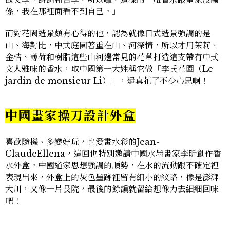
係，我在那裡面看不到自己。」
而對花園造景頗有心得的他，認為就像日式造景強調的是
山、海對比，中式庭園著重在山、河深情，所以才用茉莉、
金桔、薄荷和樹脂這些山河邊常見的花草打造這支帶有中式
文人雅味的香水，取中國第一大姓稱它做「李氏花園（Le
jardin de monsieur Li）」，還真花了不少心思啊！
中國畫家操刀設計外盒
喜歡隨機、多變好玩，也愛畫水彩的Jean-
ClaudeEllena，這回也特別邀請中國水墨畫家李昕創作香
水外盒。中國道家思想強調的順勢，在水的流動跟不確定裡
表現出來，外盒上的灰色墨跡裡留有細小的紋路，像是澎湃
大川，又像一片長院，最後的餘韻就留給想像力去細細回味
吧！