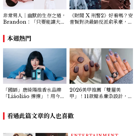
非常男人｜幽默的生存之道，
《財閥 X 刑警2》好看嗎？安
Brandon：「只要能讓大家
普賢對決最帥反派俞承豪，鄭
笑，我們就有機會玩在一起，
恩彩接棒女主，開專機、刷黑
讓敵人成為朋友。」
卡，用錢輾壓罪犯的陳利手回
本週熱門
來了，這次能玩多大？
「國師」唐綺陽推香水品牌
2026美甲推薦「雙層美
「Liáoliáo 撩撩」！用今天
甲」！11款韓系暈染設計，顯
的心情選香，5款情緒香氛一
白、高級感一次擁有
次看
看過此篇文章的人也喜歡
ENTERTAINMENT