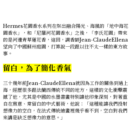
Hermes花園香水系列在祭出融合陽光、海風的「地中海花
園香水」，和「尼羅河花園香水」之後，「李氏花園」帶來
的是河邊青草蓮花香，這回，調香師Jean-ClaudeEllena
望向了中國蘇州庭園，打算說一段跟以往不太一樣的東方故
事。
留白，為了簡化香氣
三十幾年前Jean-ClaudeEllena就因為工作的關係到過上
海，經歷很多跟法蘭西傳統不同的地方，這樣的文化衝擊震
撼了他，尤其是中國的水墨書畫特別讓他印象深刻，對著重
自在寫意、常留白的中式藝術，他說：「這種能讓我們投射
想像力的空白，在法式傳統繪畫裡幾乎看不到，空白對我們
來講是缺乏想像力的意思。」