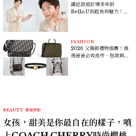
讓池昌旭訂情多年的
Bello.U到底有何魅力！揭
密男神發光乳霜～「肽光透
亮緊緻霜」如何打造日不落
的透亮肌，熬夜拍戲不顯疲
倦感，超神！
FASHION
2026 父親節禮物推薦！商
務爸爸必收皮件、包款與鞋
履一次看
BEAUTY
香氛甲彩
女孩，甜美是你最自在的樣子，噴
上COACH CHERRY時尚櫻桃