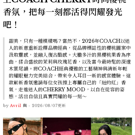
香氛，把每一刻都活得閃耀發光
吧！
甜美，只有一種模樣嗎？當然不，2026年COACH以迷
人的新意重新詮釋品牌經典，從品牌標誌性的櫻桃圖案中
汲取靈感，並融入復古酷感。大膽多汁的黑櫻桃果香為序
曲，揉合盛放的茉莉與玫瑰花香，以及當今最時髦的深邃
木質尾韻。將COACH經典優雅的工藝精神與清新年輕
的耀眼魅力完美結合，帶來令人耳目一新的感官體驗。這
款嶄新香氛邀請每位女孩擦上專屬自己的「紐約紅」香
氣，走進迷人的CHERRY MOOD，以自在從容的姿
態，活出自信且真實閃耀的每一刻～
by
Avril
與
-
2026/08/07
更新