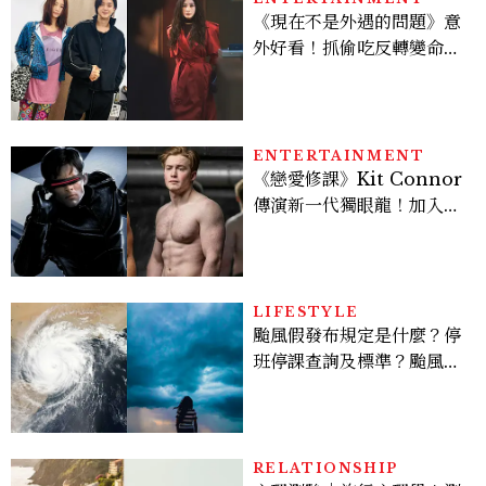
《現在不是外遇的問題》意
外好看！抓偷吃反轉變命
案？金憓秀傳奇美腿被讚
爆、金智勳大秀腹肌，曹汝
貞雙影后飆戲，線上看7大
看點懶人包
ENTERTAINMENT
《戀愛修課》Kit Connor
傳演新一代獨眼龍！加入新
版《X戰警》，可望搭檔
Sadie Sink
LIFESTYLE
颱風假發布規定是什麼？停
班停課查詢及標準？颱風假
有薪水嗎、可否拒絕上班？
RELATIONSHIP