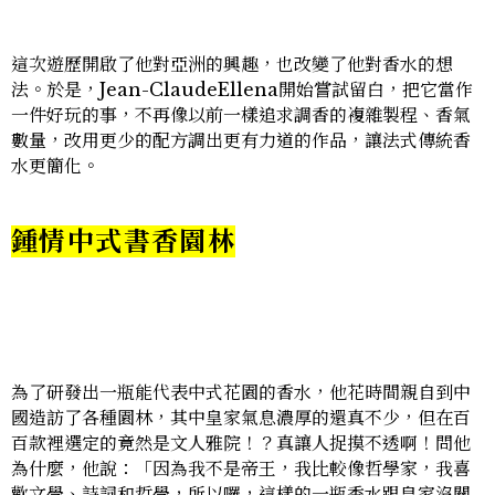
這次遊歷開啟了他對亞洲的興趣，也改變了他對香水的想
法。於是，Jean-ClaudeEllena開始嘗試留白，把它當作
一件好玩的事，不再像以前一樣追求調香的複雜製程、香氣
數量，改用更少的配方調出更有力道的作品，讓法式傳統香
水更簡化。
鍾情中式書香園林
為了研發出一瓶能代表中式花園的香水，他花時間親自到中
國造訪了各種園林，其中皇家氣息濃厚的還真不少，但在百
百款裡選定的竟然是文人雅院！？真讓人捉摸不透啊！問他
為什麼，他說：「因為我不是帝王，我比較像哲學家，我喜
歡文學、詩詞和哲學，所以囉，這樣的一瓶香水跟皇家沒關