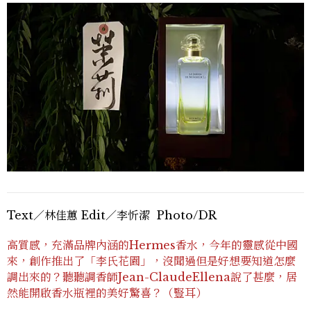
Text／林佳蕙 Edit／李忻潔 Photo/DR
高質感，充滿品牌內涵的Hermes香水，今年的靈感從中國
來，創作推出了「李氏花園」，沒聞過但是好想要知道怎麼
調出來的？聽聽調香師Jean-ClaudeEllena說了甚麼，居
然能開啟香水瓶裡的美好驚喜？（豎耳）