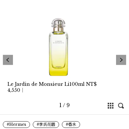
Le Jardin de Monsieur Li100ml NT$
4,550│
1
/
9
#Hermes
#李氏花園
#香水