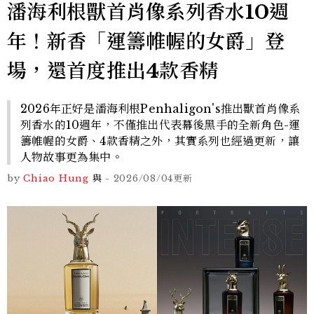
潘海利根獸首肖像系列香水10週
年！新香「運籌帷幄的女爵」登
場，還首度推出4款香精
2026年正好是潘海利根Penhaligon's推出獸首肖像系
列香水的10週年，不僅推出代表幕後黑手的全新角色-運
籌帷幄的女爵、4款香精之外，其實系列也經過更新，讓
人物故事更為集中。
by
Chiao Hung
與
-
2026/08/04
更新