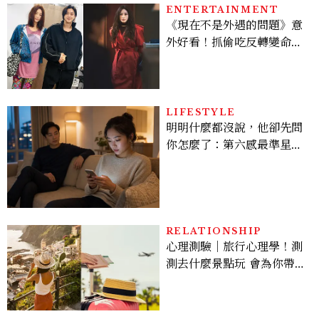
ENTERTAINMENT
《現在不是外遇的問題》意
外好看！抓偷吃反轉變命
案？金憓秀傳奇美腿被讚
爆、金智勳大秀腹肌，曹汝
貞雙影后飆戲，線上看7大
看點懶人包
LIFESTYLE
明明什麼都沒說，他卻先問
你怎麼了：第六感最準星座
TOP3，巨蟹座連語氣都有
感，這星座根本瞞不住
RELATIONSHIP
心理測驗｜旅行心理學！測
測去什麼景點玩 會為你帶來
好運