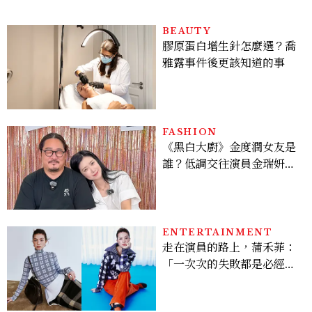
BEAUTY
膠原蛋白增生針怎麼選？喬
雅露事件後更該知道的事
FASHION
《黑白大廚》金度潤女友是
誰？低調交往演員金瑞妍、
曾出演《少年法庭》，私下
極簡風穿搭是日常範本！
ENTERTAINMENT
走在演員的路上，蒲禾菲：
「一次次的失敗都是必經過
程，必須要經過那些練習，
才能做得好。」