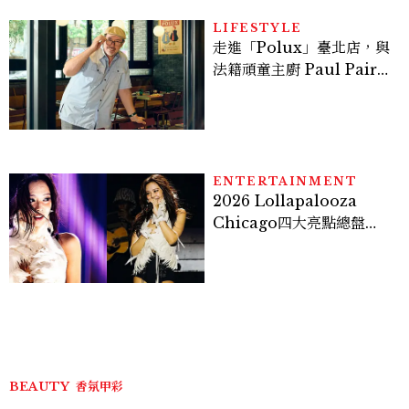
LIFESTYLE
走進「Polux」臺北店，與
法籍頑童主廚 Paul Pairet
對談：「我不做妥協的美
味」
ENTERTAINMENT
2026 Lollapalooza
Chicago四大亮點總盤
點， JENNIE、 CORTIS
登台，K-POP擄獲全球！
BEAUTY
香氛甲彩