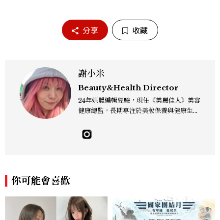
分享
收藏
謝小米
Beauty&Health Director
24年媒體編輯經驗，現任《美麗佳人》美容
健康總監，長期專注於美妝保養與健康生活
領域。看得見的成份、看不見的氣味都喜
歡，皮膚之上、毛孔之下都關心。擅長將皮
膚保養、彩妝髮型、香水新知與日常實踐串
接，深度採訪皮膚科醫師、彩妝、髮型師、
調香師與實驗室專家等，矢志解決所有美妝
疑難雜症，想和大家一起漂亮玩美妝。 Co
你可能會喜歡
ntact：alice_hsieh@mctw.com.tw