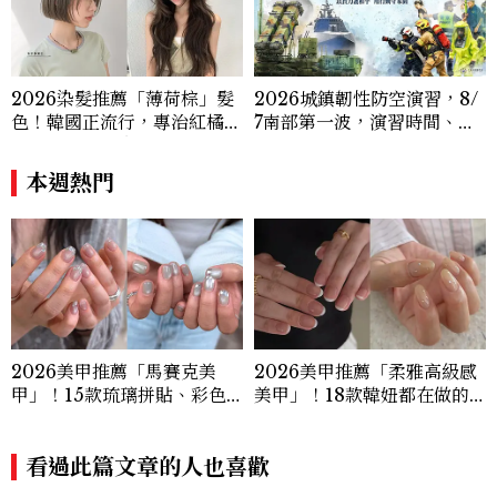
2026染髮推薦「薄荷棕」髮
2026城鎮韌性防空演習，8/
色！韓國正流行，專治紅橘
7南部第一波，演習時間、可
感，不漂也能染出高級透明感
以出門嗎？罰款懶人包
本週熱門
2026美甲推薦「馬賽克美
2026美甲推薦「柔雅高級感
甲」！15款琉璃拼貼、彩色
美甲」！18款韓妞都在做的
玻璃、Y2K靈感一次看
低飽和裸色、珍珠光澤範本一
次看
看過此篇文章的人也喜歡