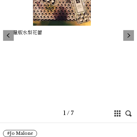
限量版水梨花蕾
201
Co
1
/
7
#Jo Malone