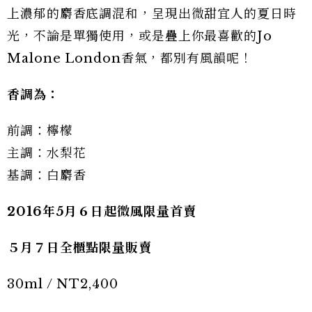
上濃郁的麝香底調混和，呈現出微甜宜人的夏日時
光，不論是單獨使用，或是疊上你最喜歡的Jo
Malone London香氣，都別有風韻呢！
香調為：
前調：檸檬
主調：水梨花
基調：白麝香
2016
年
5
月６日起微風限量首賣
５月７日全櫃點限量販賣
30ml / NT2,400