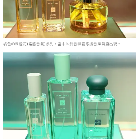
橘色的是橙花(常態香氣)系列，當中的髮香噴霧跟擴香是首度出現。