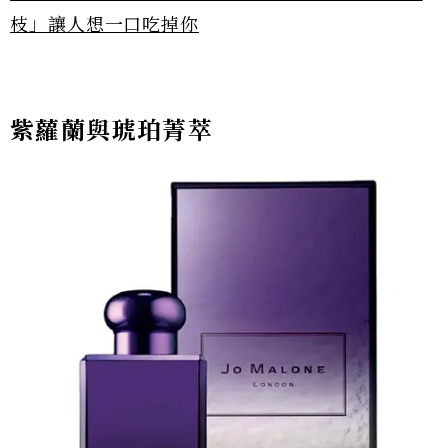
枝」讓人想一口吃掉你
紫蘿蘭與琥珀菁萃