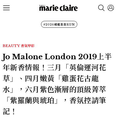
#2026裙襬澎澎RUN
BEAUTY
香氛甲彩
Jo Malone London 2019上半
年新香情報！三月「英倫運河花
草」、四月嫩黃「雞蛋花古龍
水」，六月紫色漸層的頂級菁萃
「紫羅蘭與琥珀」，香氛控請筆
記！