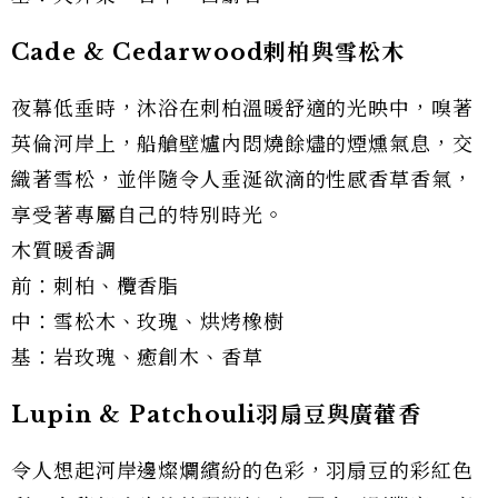
Cade & Cedarwood剌柏與雪松木
夜幕低垂時，沐浴在刺柏溫暖舒適的光映中，嗅著
英倫河岸上，船艙壁爐內悶燒餘燼的煙燻氣息，交
織著雪松，並伴隨令人垂涎欲滴的性感香草香氣，
享受著專屬自己的特別時光。
木質暖香調
前：
刺柏
、欖香脂
中：雪松木、玫瑰、烘烤橡樹
基：岩玫瑰、癒創木、香草
Lupin & Patchouli羽扇豆與廣藿香
令人想起河岸邊燦爛繽紛的色彩，羽扇豆的彩紅色