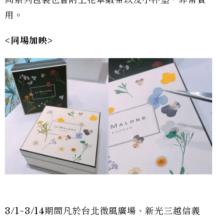
用。
<同場加映>
3/1~3/14期間凡於台北微風廣場、新光三越信義