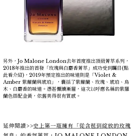
另外，Jo Malone London去年首度推出頂級菁萃系列，
2018年推出的首發「玫瑰與白麝香菁萃」成功受到矚目
(點
此看介紹)
，2019年預定推出的味道則是「Violet &
Amber 紫蘿蘭與琥珀」，囊括了紫蘿蘭、玫瑰、琥珀、烏
木、白麝香的味道。憑甚懨續漸層，這次以呼應名稱的紫羅
蘭色搭配金黃，依舊美得很有質感。
延伸閱讀>>
史上第一瓶擁有「從含苞到綻放的玫瑰
氣息」的香氛菁萃，JO MALONE LONDON