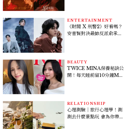
激吻獲讚慾感天花板
ENTERTAINMENT
《財閥 X 刑警2》好看嗎？
安普賢對決最帥反派俞承
豪，鄭恩彩接棒女主，開專
機、刷黑卡，用錢輾壓罪犯
的陳利手回來了，這次能玩
多大？
BEAUTY
TWICE MINA保養秘訣公
開！每天睡前留10分鐘ME
TIME、定期皮拉提斯，6
個日常習慣養出牛奶肌
RELATIONSHIP
心理測驗｜旅行心理學！測
測去什麼景點玩 會為你帶來
好運