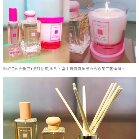
粉紅色的合歡花(復刻香氣)系列，當中有首度推出的合歡花工藝蠟燭。