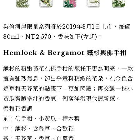
英倫河岸限量系列將於2019年3月1日上市，每罐
30ml，NT2,570，香味如下(左起)：
Hemlock & Bergamot 鐵杉與佛手柑
鐵杉的粉嫩黃花在佛手柑的襯托下更為明亮，一款
擁有強烈氣息，卻出乎意料精緻的花朵，在金色含
羞草和天芥菜的點綴下，更加閃耀；再交織一抹小
黃瓜爽脆多汁的香氣，俐落洋溢現代清新感。
柔和花香調
前：佛手柑、小黃瓜、樺木葉
中：鐵杉、含羞草、合歡花
基：天芥菜、香草、白麝香