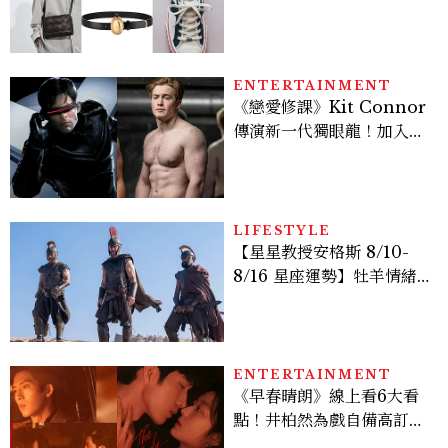
履一次看
ENTERTAINMENT
《戀愛修課》Kit Connor
傳演新一代獨眼龍！加入新
版《X戰警》，可望搭檔
Sadie Sink
LIFESTYLE
【星星教授安格斯 8/10-
8/16 星座運勢】牡羊情緒
變敏感，雙子人際吸引力爆
棚
ENTERTAINMENT
《早春晴朗》線上看6大看
點！井柏然為戲自備高訂，
孫千苦等地下戀轉正，雨夜