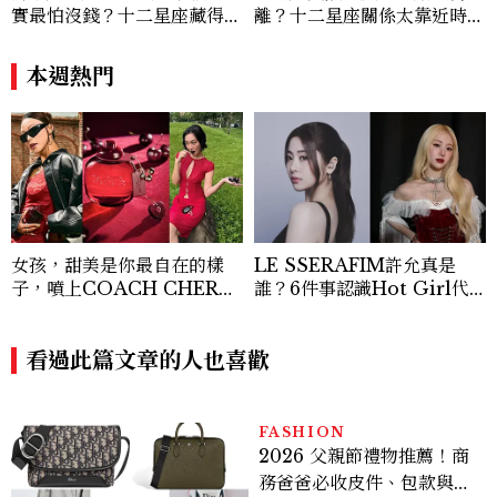
實最怕沒錢？十二星座藏得最
離？十二星座關係太靠近時最
深的金錢焦慮，「這星座」比
怕發生的事，「這星座」一有
價半天，最後卻買最貴的
壓力就先躲起來
本週熱門
女孩，甜美是你最自在的樣
LE SSERAFIM許允真是
子，噴上COACH CHERR
誰？6件事認識Hot Girl代
Y時尚櫻桃香氛，把每一刻都
表！從《PRODUCE 48》
活得閃耀發光吧！
淘汰到人氣主唱，最愛香水曝
看過此篇文章的人也喜歡
光
FASHION
2026 父親節禮物推薦！商
務爸爸必收皮件、包款與鞋