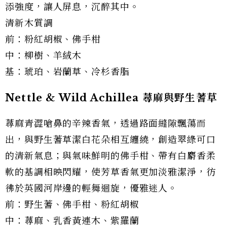
添強度，讓人屏息，沉醉其中。
清新木質調
前：粉紅胡椒、佛手柑
中：柳樹、羊絨木
基：琥珀、岩蘭草、冷杉香脂
Nettle & Wild Achillea 蕁麻與野生蓍草
蕁麻青澀嗆鼻的辛辣香氣，透過路面縫隙飄蕩而
出，與野生蓍草潔白花朵相互纏繞，創造翠綠可口
的清新氣息；與氣味鮮明的佛手柑、帶有白麝香柔
軟的基調相映閃耀，使芳草香氣更加淡雅潔淨，彷
彿於英國河岸邊的輕舞迴旋，優雅迷人。
前：野生蓍、佛手柑、粉紅胡椒
中：蕁麻、乳香黃連木、紫羅蘭