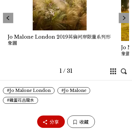
Jo Malone London 2019英倫河岸限量系列形
象圖
Jo 
象圖
1
/
31
#Jo Malone London
#Jo Malone
#雞蛋花古龍水
分享
收藏