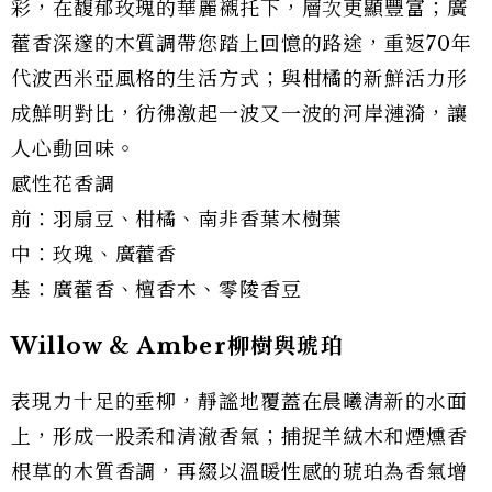
彩，在馥郁玫瑰的華麗襯托下，層次更顯豐富；廣
藿香深邃的木質調帶您踏上回憶的路途，重返70年
代波西米亞風格的生活方式；與柑橘的新鮮活力形
成鮮明對比，彷彿激起一波又一波的河岸漣漪，讓
人心動回味。
感性花香調
前：羽扇豆、柑橘、南非香葉木樹葉
中：玫瑰、廣藿香
基：廣藿香、檀香木、零陵香豆
Willow & Amber柳樹與琥珀
表現力十足的垂柳，靜謐地覆蓋在晨曦清新的水面
上，形成一股柔和清澈香氣；捕捉羊絨木和煙燻香
根草的木質香調，再綴以溫暖性感的琥珀為香氣增