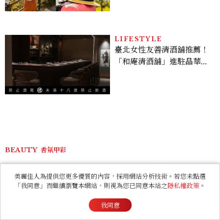
LIFESTYLE
臺北女性友善清酒舖推薦！
「和庵清酒舖」進駐晶華酒
店：首創五行心情選酒、單
杯180元起輕鬆微醺
BEAUTY
香氛甲彩
LE SSERAFIM小櫻花宮脇咲良
美麗佳人為提供您更多優質的內容，採用網站分析技術。若您未點選
「我同意」而繼續瀏覽本網站，則視為您已同意本站之
隱私權政策
。
的8件事！歷經3次出道、嚴以律
我同意
己的終極自我管理王、靠「這招」