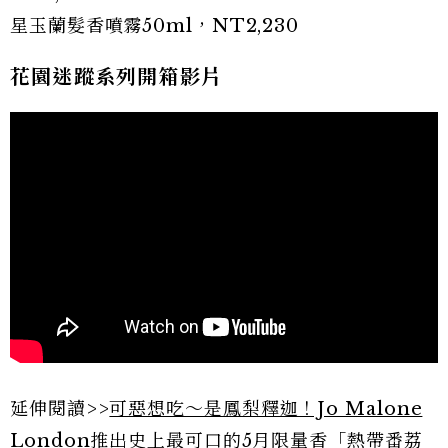
星玉蘭髮香噴霧50ml，NT2,230
花園迷蹤系列開箱影片
延伸閱讀>>
可惡想吃～是鳳梨釋迦！Jo Malone
London推出史上最可口的5月限量香「熱帶番荔