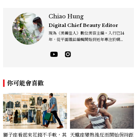
Chiao Hung
Digital Chief Beauty Editor
現為《美麗佳人》數位美容主編。入行已14
年，從平面雜誌編輯開始到近年專注於網路
報導，同時兼顧社群操作。寫作範圍持續深
耕彩妝、保養、香氛、頭髮...等與美有關的
面向。擅長以細膩敏銳的觀察力，深入報導
品牌理念與最新產品趨勢，將專業知識轉化
為貼近讀者日常的實用建議。持續關注美容
產業的創新動態，從配方科學到永續發展等
你可能會喜歡
等。Contact：chiao_hung@mctw.co
m.tw
獅子座看起來花錢不手軟，其
天蠍座變熟後反而開始保持距