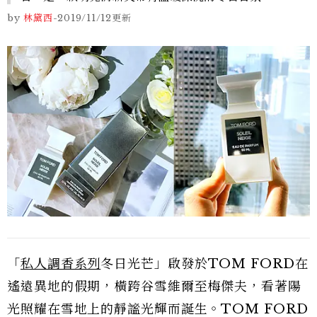
by
林黛西
-
2019/11/12
更新
「
私人調香系列
冬日光芒」啟發於TOM FORD在
遙遠異地的假期，橫跨谷雪維爾至梅傑夫，看著陽
光照耀在雪地上的靜謐光輝而誕生。TOM FORD