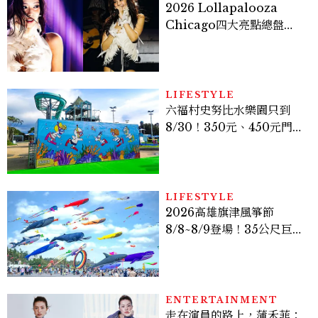
2026 Lollapalooza
Chicago四大亮點總盤
點， JENNIE、 CORTIS
登台，K-POP擄獲全球！
LIFESTYLE
六福村史努比水樂園只到
8/30！350元、450元門票
優惠一次看，必拍造景、
SNOOPY美食可愛登場
LIFESTYLE
2026高雄旗津風箏節
8/8~8/9登場！35公尺巨大
鯨魚首度放飛、豐富親子活
動時間懶人包
ENTERTAINMENT
走在演員的路上，蒲禾菲：