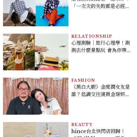
「一次次的失敗都是必經過
程，必須要經過那些練習，
才能做得好。」
RELATIONSHIP
心理測驗｜旅行心理學！測
測去什麼景點玩 會為你帶來
好運
FASHION
《黑白大廚》金度潤女友是
誰？低調交往演員金瑞妍、
曾出演《少年法庭》，私下
極簡風穿搭是日常範本！
BEAUTY
hince台北快閃店回歸！