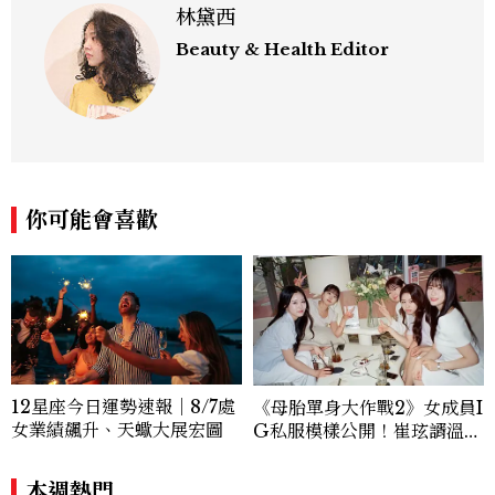
林黛西
Beauty & Health Editor
你可能會喜歡
12星座今日運勢速報｜8/7處
《母胎單身大作戰2》女成員I
女業績飆升、天蠍大展宏圖
G私服模樣公開！崔玹諝溫柔
系歐膩粉絲飆漲、金秀炫竟是
低調千金？
本週熱門