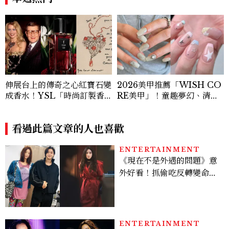
伸展台上的傳奇之心紅寶石變
2026美甲推薦「WISH CO
成香水！YSL「時尚訂製香
RE美甲」！童趣夢幻、清新
水熾心紅石」 致敬傳奇珠
可愛，15款韓系療癒系設計
寶，冷冽又熾熱的琥珀花香
一次收藏
調，性感張力令人一聞上癮
看過此篇文章的人也喜歡
ENTERTAINMENT
《現在不是外遇的問題》意
外好看！抓偷吃反轉變命
案？金憓秀傳奇美腿被讚
爆、金智勳大秀腹肌，曹汝
貞雙影后飆戲，線上看7大
看點懶人包
ENTERTAINMENT