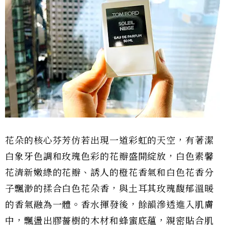
花朵的核心芬芳仿若出現一道彩虹的天空，有著潔
白象牙色調和玫瑰色彩的花瓣盛開綻放，白色素馨
花清新嫩綠的花瓣、誘人的橙花香氣和白色花香分
子飄渺的揉合白色花朵香，與土耳其玫瑰馥郁溫暖
的香氣融為一體。香水揮發後，餘韻滲透進入肌膚
中，飄盪出膠薔樹的木材和蜂蜜底蘊，親密貼合肌