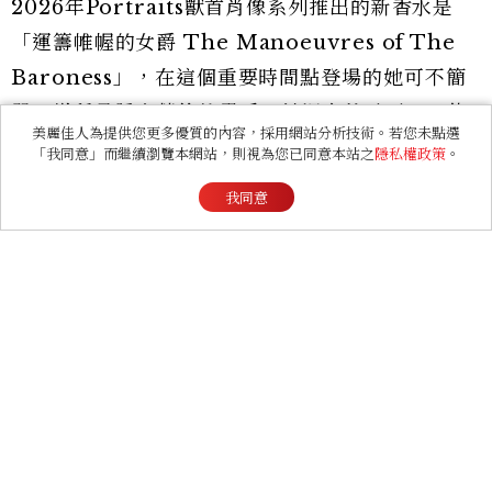
2026年Portraits獸首肖像系列推出的新香水是
「運籌帷幄的女爵 The Manoeuvres of The
Baroness」，在這個重要時間點登場的她可不簡
單，堪稱是隱身幕後的黑手。她還未曾露面，已能
美麗佳人為提供您更多優質的內容，採用網站分析技術。若您未點選
感受到她的存在。運籌帷幄的女爵是最初的執棋
「我同意」而繼續瀏覽本網站，則視為您已同意本站之
隱私權政策
。
者，於幕後悄然佈局。
我同意