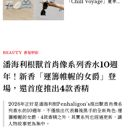
「Chill Voyage」夏季限
定系列登場，夢幻海洋藍空
間、限定彩妝、DIY吊飾一
次體驗
BEAUTY
香氛甲彩
潘海利根獸首肖像系列香水10週
年！新香「運籌帷幄的女爵」登
場，還首度推出4款香精
2026年正好是潘海利根Penhaligon's推出獸首肖像系
列香水的10週年，不僅推出代表幕後黑手的全新角色-運
籌帷幄的女爵、4款香精之外，其實系列也經過更新，讓
人物故事更為集中。