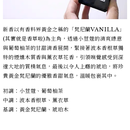
新香以有香料界黃金之稱的「梵尼蘭VANILLA」
(其實就是香草啦)為主角，透過小荳蔻的清爽綠意
與葡萄柚茶的甘甜清香展開，緊接著波本香根草獨
特的煙燻木質香與薰衣草花香，引領嗅覺感受到深
邃大地的質樸氣息，最後以令人上癮的琥珀，將珍
貴黃金梵尼蘭的優雅香甜氣息，溫暖包裹其中。
初調：小荳蔻、葡萄柚茶
中調：波本香根草、薰衣草
基調：黃金梵尼蘭、琥珀木