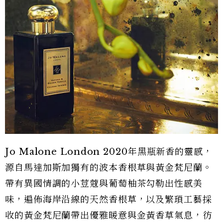
Jo Malone London 2020年黑瓶新香的靈感，
源自馬達加斯加獨有的波本香根草與黃金梵尼蘭。
帶有異國情調的小荳蔻與葡萄柚茶勾勒出性感美
味，遍佈海岸沿線的天然香根草，以及繁瑣工藝採
收的黃金梵尼蘭帶出優雅暖意與金黃香草氣息，彷