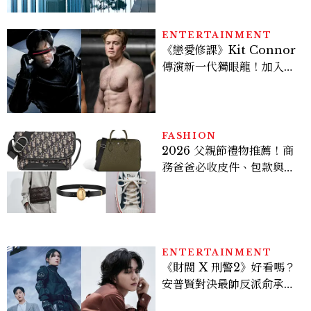
ENTERTAINMENT
《戀愛修課》Kit Connor
傳演新一代獨眼龍！加入新
版《X戰警》，可望搭檔
Sadie Sink
FASHION
2026 父親節禮物推薦！商
務爸爸必收皮件、包款與鞋
履一次看
ENTERTAINMENT
《財閥 X 刑警2》好看嗎？
安普賢對決最帥反派俞承
豪，鄭恩彩接棒女主，開專