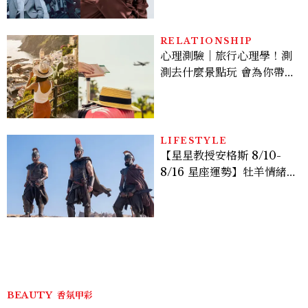
機、刷黑卡，用錢輾壓罪犯
的陳利手回來了，這次能玩
多大？
RELATIONSHIP
心理測驗｜旅行心理學！測
測去什麼景點玩 會為你帶來
好運
LIFESTYLE
【星星教授安格斯 8/10-
8/16 星座運勢】牡羊情緒
變敏感，雙子人際吸引力爆
棚
BEAUTY
香氛甲彩