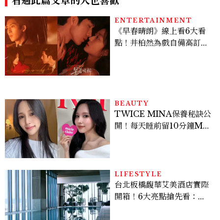
看過此篇文章的人也喜歡
ENTERTAINMENT
《早春晴朗》線上看6大看
點！井柏然為戲自備高訂，
孫千苦等地下戀轉正，雨夜
激吻獲讚慾感天花板
BEAUTY
TWICE MINA保養秘訣公
開！每天睡前留10分鐘ME
TIME、定期皮拉提斯，6
個日常習慣養出牛奶肌
LIFESTYLE
台北板橋馥華艾美酒店實際
開箱！6大亮點搶先看：新
北最新旅宿地標、高空泳
池、客房藏奢華細節