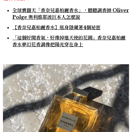
全球賣翻天「香奈兒嘉柏麗香水」，聽聽調香師 Oliver
Polge 奧利維耶波巨本人怎麼說
【香奈兒嘉柏麗香水】瓶身隱藏著4個祕密
「這個好聞香氣，好像掉進天使的花園」香奈兒嘉柏麗
香水夢幻花香調像把陽光穿在身上