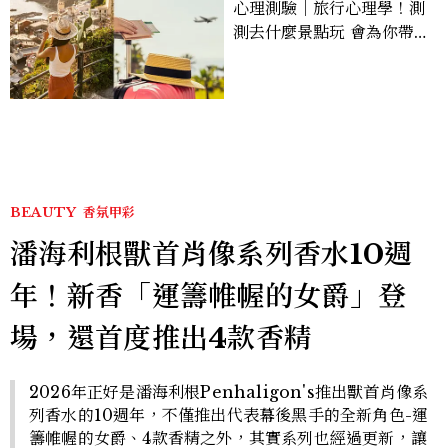
心理測驗｜旅行心理學！測
測去什麼景點玩 會為你帶來
好運
BEAUTY
香氛甲彩
潘海利根獸首肖像系列香水10週
年！新香「運籌帷幄的女爵」登
場，還首度推出4款香精
2026年正好是潘海利根Penhaligon's推出獸首肖像系
列香水的10週年，不僅推出代表幕後黑手的全新角色-運
籌帷幄的女爵、4款香精之外，其實系列也經過更新，讓