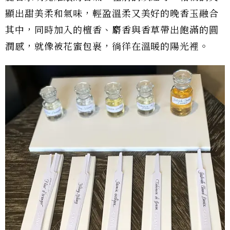
顯出甜美柔和氣味，輕盈溫柔又美好的晚香玉融合
其中，同時加入的檀香、麝香與香草帶出飽滿的圓
潤感，就像被花蜜包裹，徜徉在溫暖的陽光裡。