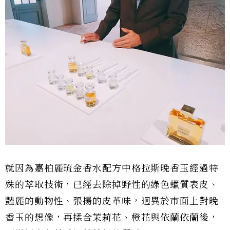
就因為嘉柏麗琉金香水配方中格拉斯晚香玉經過特
殊的萃取技術，已經去除掉野性的綠色蠟質表皮、
豔麗的動物性、張揚的皮革味，迥異於市面上對晚
香玉的想像，再揉合茉莉花、橙花與依蘭依蘭後，