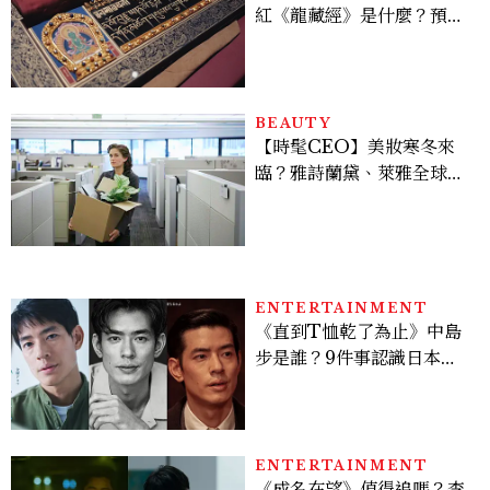
紅《龍藏經》是什麼？預約
＆參觀攻略一次看
BEAUTY
【時髦CEO】美妝寒冬來
臨？雅詩蘭黛、萊雅全球裁
員＋關閉官網，下一步計畫
曝光
ENTERTAINMENT
《直到T恤乾了為止》中島
步是誰？9件事認識日本
「昭和臉」男星：大文豪玄
孫、《地獄占星師》關鍵人
物
ENTERTAINMENT
《成名在望》值得追嗎？李