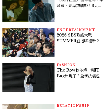
國毅、姚淳耀飆戲！8大看
點與網友殘酷評價：節奏太
慢、犯人太好猜？
ENTERTAINMENT
2026 SBS歌謠大戰
SUMMER直播哪裡看？
Stray Kids、ATEEZ等
28組卡司、線上播出時間一
次看
FASHION
The Row秋冬第一顆IT
Bag出現了？全新法棍包
「Alma」，極簡控又要開
始排隊了
RELATIONSHIP