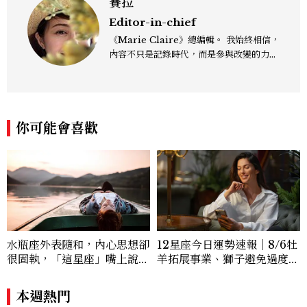
賽拉
Editor-in-chief
《Marie Claire》總編輯。 我始終相信，
內容不只是記錄時代，而是參與改變的力
量。我期望成為「激發者」、「協助者」與
「堅持者」，持續嘗試新事物，帶領讀者探
索表象下的真正意義。無論是時尚、文化或
女性觀點，我們追求的不只是潮流本身，而
你可能會喜歡
是背後的脈絡與意義。期盼透過每一篇報導
內容，帶來啟發思考、鼓舞人心的作品，讓
《美麗佳人》持續成為一本具影響力與溫度
的雜誌。
水瓶座外表隨和，內心思想卻
12星座今日運勢速報｜8/6牡
很固執，「這星座」嘴上說都
羊拓展事業、獅子避免過度借
可以，最後還是照自己的方式
貸
選！12星座最難被改變的一
本週熱門
面