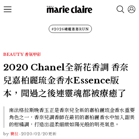
#2026裙襬澎澎RUN
BEAUTY
香氛甲彩
2020 Chanel全新花香調 香奈
兒嘉柏麗琉金香水Essence版
本，聞過之後連靈魂都被療癒了
南法格拉斯晚香玉正是香奈兒全新的嘉柏麗琉金香水重要
角色之一，香奈兒調香師在最初的嘉柏麗香水中加入甜美
的柑橘調，打造出溫柔細緻如陽光般的明亮氣息。
by
賽拉
-
2020/02/20
更新