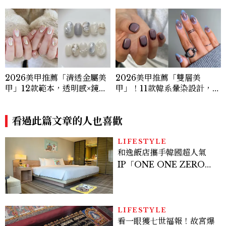
2026美甲推薦「清透金屬美
2026美甲推薦「雙層美
甲」12款範本，透明感×鏡面
甲」！11款韓系暈染設計，顯
光澤，韓妞都在做的高級顯白
白、高級感一次擁有
款
看過此篇文章的人也喜歡
LIFESTYLE
和逸飯店攜手韓國超人氣
IP「ONE ONE ZERO
SEVEN」，打造療癒系快
樂狗狗主題房！全台獨家客
房、聯名好禮一次收藏
LIFESTYLE
看一眼獲七世福報！故宮爆