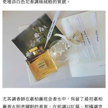
更增添白色花香調絲絨般的質感。
尤其調香師在嘉柏麗琉金香水中，保留了最初嘉柏
麗香水明亮耀眼的香氣，在前調以紅莓、柑橘調突